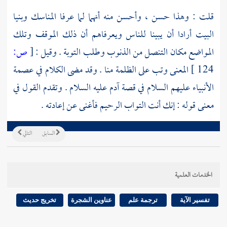
قلت : وهذا حسن ، وأحسن منه أنهما لما عرفا المناسك وبنيا
البيت أرادا أن يبينا للناس ويعرفاهم أن ذلك الموقف وتلك
المواضع مكان التنصل من الذنوب وطلب التوبة . وقيل :
[
ص:
124 ]
المعنى وتب على الظلمة منا . وقد مضى الكلام في عصمة
الأنبياء عليهم السلام في قصة
آدم
عليه السلام . وتقدم القول في
معنى قوله : إنك أنت التواب الرحيم فأغنى عن إعادته .
السابق
التالي
الخدمات العلمية
تفسير الآية
ترجمة علم
عناوين الشجرة
تخريج حديث