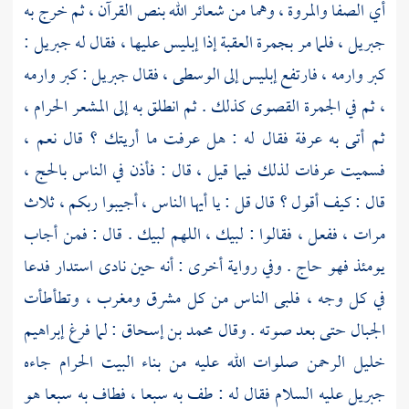
أي الصفا والمروة ، وهما من شعائر الله بنص القرآن ، ثم خرج به
جبريل
، فلما مر بجمرة العقبة إذا إبليس عليها ، فقال له
جبريل
:
كبر وارمه ، فارتفع إبليس إلى الوسطى ، فقال
جبريل
: كبر وارمه
، ثم في الجمرة القصوى كذلك . ثم انطلق به إلى المشعر الحرام ،
ثم أتى به
عرفة
فقال له : هل عرفت ما أريتك ؟ قال نعم ،
فسميت
عرفات
لذلك فيما قيل ، قال : فأذن في الناس بالحج ،
قال : كيف أقول ؟ قال قل : يا أيها الناس ، أجيبوا ربكم ، ثلاث
مرات ، ففعل ، فقالوا : لبيك ، اللهم لبيك . قال : فمن أجاب
يومئذ فهو حاج . وفي رواية أخرى : أنه حين نادى استدار فدعا
في كل وجه ، فلبى الناس من كل مشرق ومغرب ، وتطأطأت
الجبال حتى بعد صوته . وقال
محمد بن إسحاق
: لما فرغ
إبراهيم
خليل الرحمن صلوات الله عليه من بناء
البيت الحرام
جاءه
جبريل
عليه السلام فقال له : طف به سبعا ، فطاف به سبعا هو