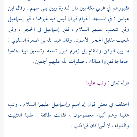
فقبورهم في غربي
مكة
بين دار الندوة وبين
بني سهم
. وقال
ابن
عباس
: في
المسجد الحرام
قبران ليس فيه غيرهما ، قبر
إسماعيل
وقبر
شعيب
عليهما السلام ، فقبر
إسماعيل
في الحجر ، وقبر
شعيب
مقابل الحجر الأسود . وقال
عبد الله بن ضمرة السلولي
:
ما بين
الركن
والمقام
إلى
زمزم
قبور تسعة وتسعين نبيا جاءوا
حجاجا فقبروا هنالك ، صلوات الله عليهم أجمعين .
قوله تعالى :
وتب علينا
اختلف في معنى قول
إبراهيم
وإسماعيل
عليهما السلام : وتب
علينا وهم أنبياء معصومون ، فقالت طائفة : طلبا التثبيت
والدوام ، لا أنهما كان لهما ذنب .