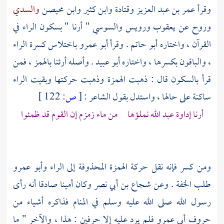
وقرأ
عمر بن عبد العزيز
وقتادة
وابن كثير
وابن محيصن
والسدي
وروح
عن
يعقوب ورويس
والسوسي
" أرنا " بسكون الراء في
القرآن ، واختاره
أبو حاتم
. وقرأ
أبو عمرو
باختلاس كسرة الراء
، والباقون بكسرها ، واختاره
أبو عبيد
. وأصله أرئنا بالهمز ، فمن
قرأ بالسكون قال : ذهبت الهمزة وذهبت حركتها وبقيت الراء
ساكنة على حالها ، واستدل بقول الشاعر :
[
ص:
122 ]
أرنا إداوة عبد الله نملؤها من ماء زمزم إن القوم قد ظمئوا
ومن كسر فإنه نقل حركة الهمزة المحذوفة إلى الراء
وأبو عمرو
طلب الخفة . وعن
شجاع بن أبي نصر
وكان أمينا صادقا أنه رأى
رسول الله صلى الله عليه وسلم في المنام فذاكره أشياء من
حروف
أبي عمرو
فلم يرد عليه إلا حرفين : هذا ، والآخر " ما