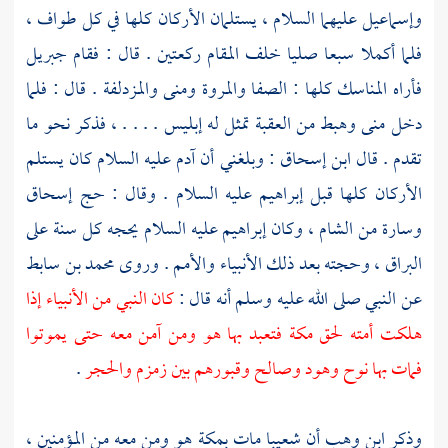
وإسماعيل
عليهما السلام ، يستلمان الأركان كلها في كل طواف ،
فلما أكملا سبعا صليا خلف المقام ركعتين . قال : فقام
جبريل
فأراه المناسك كلها :
الصفا
والمروة
ومنى
والمزدلفة
. قال : فلما
دخل
منى
وهبط من
العقبة
تمثل له إبليس . . . . ، فذكر نحو ما
تقدم . قال
ابن إسحاق
: وبلغني أن
آدم
عليه السلام كان يستلم
الأركان كلها قبل
إبراهيم
عليه السلام . وقال : حج
إسحاق
وسارة
من
الشام
، وكان
إبراهيم
عليه السلام يحجه كل سنة على
البراق ، وحجته بعد ذلك الأنبياء والأمم . وروى
محمد بن سابط
عن النبي صلى الله عليه وسلم أنه قال :
كان النبي من الأنبياء إذا
هلكت أمته لحق
مكة
فتعبد بها هو ومن آمن معه حتى يموتوا
فمات بها نوح وهود وصالح وقبورهم بين زمزم والحجر
.
وذكر
ابن وهب
أن
شعيبا
مات
بمكة
هو ومن معه من المؤمنين ،