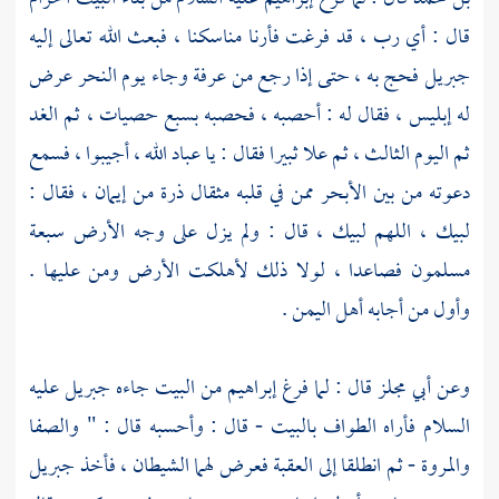
قال : أي رب ، قد فرغت فأرنا مناسكنا ، فبعث الله تعالى إليه
جبريل
فحج به ، حتى إذا رجع من
عرفة
وجاء يوم النحر عرض
له إبليس ، فقال له : أحصبه ، فحصبه بسبع حصيات ، ثم الغد
ثم اليوم الثالث ، ثم علا ثبيرا فقال : يا عباد الله ، أجيبوا ، فسمع
دعوته من بين الأبحر ممن في قلبه مثقال ذرة من إيمان ، فقال :
لبيك ، اللهم لبيك ، قال : ولم يزل على وجه الأرض سبعة
مسلمون فصاعدا ، لولا ذلك لأهلكت الأرض ومن عليها .
وأول من أجابه أهل اليمن .
وعن
أبي مجلز
قال : لما فرغ
إبراهيم
من
البيت
جاءه
جبريل
عليه
السلام فأراه الطواف بالبيت - قال : وأحسبه قال : "
والصفا
والمروة
- ثم انطلقا إلى
العقبة
فعرض لهما الشيطان ، فأخذ
جبريل