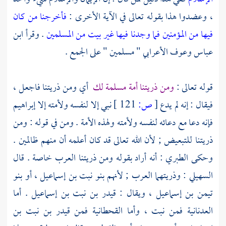
، وعضدوا هذا بقوله تعالى في الآية الأخرى :
فأخرجنا من كان
فيها من المؤمنين فما وجدنا فيها غير بيت من المسلمين
. وقرأ
ابن
عباس
وعوف
الأعرابي
" مسلمين " على الجمع .
قوله تعالى :
ومن ذريتنا أمة مسلمة لك
أي ومن ذريتنا فاجعل ،
فيقال : إنه لم يدع
[
ص:
121 ]
نبي إلا لنفسه ولأمته إلا
إبراهيم
فإنه دعا مع دعائه لنفسه ولأمته ولهذه الأمة . ومن في قوله : ومن
ذريتنا للتبعيض ; لأن الله تعالى قد كان أعلمه أن منهم ظالمين .
وحكى
الطبري
: أنه أراد بقوله ومن ذريتنا العرب خاصة . قال
السهيلي
: وذريتهما العرب ; لأنهم بنو نبت بن
إسماعيل
، أو
بنو
تيمن بن إسماعيل
، ويقال :
قيدر بن نبت بن إسماعيل
. أما
العدنانية فمن نبت ، وأما
القحطانية
فمن
قيدر بن نبت بن