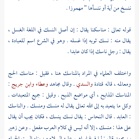
ننسخ من آية أو ننسأها " مهموزا .
قوله تعالى : مناسكنا يقال : إن أصل النسك في اللغة الغسل ،
يقال منه : نسك ثوبه إذا غسله . وهو في الشرع اسم للعبادة ،
يقال : رجل ناسك إذا كان عابدا .
واختلف العلماء في المراد بالمناسك هنا ، فقيل : مناسك الحج
ومعالمه ، قاله
قتادة
والسدي
. وقال
مجاهد
وعطاء
وابن جريج
:
المناسك المذابح ، أي مواضع الذبح . وقيل : جميع المتعبدات .
وكل ما يتعبد به إلى الله تعالى يقال له منسك ومنسك . والناسك
: العابد . قال
النحاس
: يقال نسك ينسك ، فكان يجب أن يقال
على هذا : منسك ، إلا أنه ليس في كلام العرب مفعل . وعن
زهير
بن محمد
قال : لما فرغ
إبراهيم
عليه السلام من بناء
البيت الحرام