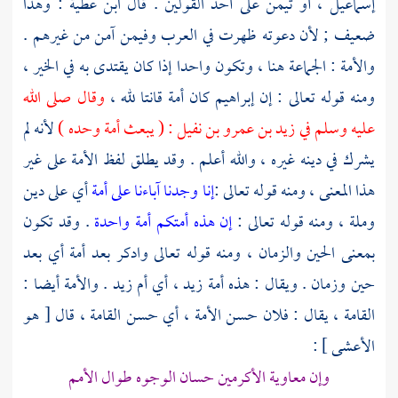
إسماعيل
، أو تيمن على أحد القولين . قال
ابن عطية
: وهذا
ضعيف ; لأن دعوته ظهرت في العرب وفيمن آمن من غيرهم .
والأمة : الجماعة هنا ، وتكون واحدا إذا كان يقتدى به في الخير ،
ومنه قوله تعالى : إن إبراهيم كان أمة قانتا لله ،
وقال صلى الله
عليه وسلم في
زيد بن عمرو بن نفيل
: ( يبعث أمة وحده )
لأنه لم
يشرك في دينه غيره ، والله أعلم . وقد يطلق لفظ الأمة على غير
هذا المعنى ، ومنه قوله تعالى :
إنا وجدنا آباءنا على أمة
أي على دين
وملة ، ومنه قوله تعالى :
إن هذه أمتكم أمة واحدة
. وقد تكون
بمعنى الحين والزمان ، ومنه قوله تعالى وادكر بعد أمة أي بعد
حين وزمان . ويقال : هذه أمة زيد ، أي أم زيد . والأمة أيضا :
القامة ، يقال : فلان حسن الأمة ، أي حسن القامة ، قال [ هو
الأعشى
] :
وإن معاوية الأكرمين حسان الوجوه طوال الأمم