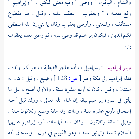
والشام
. الباقون " ووصى " وفيه معنى التكثير . "
وإبراهيم
"
رفع بفعله ، " ويعقوب " عطف عليه ، وقيل : هو مقطوع
مستأنف ، والمعنى : وأوصى
يعقوب
وقال يا بني إن الله اصطفى
لكم الدين ، فيكون
إبراهيم
قد وصى بنيه ، ثم وصى بعده
يعقوب
بنيه .
وبنو
إبراهيم
:
إسماعيل
، وأمه
هاجر
القبطية ، وهو أكبر ولده ،
نقله
إبراهيم
إلى
مكة
وهو
[
ص:
128 ]
رضيع . وقيل : كان له
سنتان ، وقيل : كان له أربع عشرة سنة ، والأول أصح ، على ما
يأتي في سورة
إبراهيم
بيانه إن شاء الله تعالى ، وولد قبل أخيه
إسحاق
بأربع عشرة سنة ، ومات وله مائة وسبع وثلاثون سنة .
وقيل : مائة وثلاثون . وكان سنه لما مات أبوه
إبراهيم
عليهما
السلام تسعا وثمانين سنة ، وهو الذبيح في قول .
وإسحاق
أمه