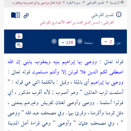
الرئيسية
تفسير القرطبي
سورة البقرة
قوله تعالى ووصى بها إبراهيم بنيه ويعقوب
تراجم الأعلام
تفسير القرطبي
القرطبي - شمس الدين محمد بن أحمد الأنصاري القرطبي
جزء
صفحة
2
128
قوله تعالى :
ووصى بها إبراهيم بنيه ويعقوب يابني إن الله
اصطفى لكم الدين فلا تموتن إلا وأنتم مسلمون
قوله تعالى :
ووصى بها إبراهيم
أي بالملة ، وقيل : بالكلمة التي هي قوله : "
أسلمت لرب العالمين " وهو أصوب ; لأنه أقرب مذكور ، أي
قولوا أسلمنا . ووصى وأوصى لغتان
لقريش
وغيرهم بمعنى ،
مثل كرمنا وأكرمنا ، وقرئ بهما . وفي مصحف
عبد الله
" ووصى
" ، وفي مصحف
عثمان
" وأوصى " وهي قراءة
أهل المدينة