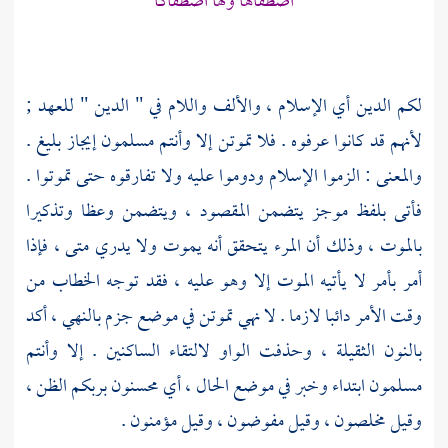
اصطفاها ولها اصطفاكا
لكم الدين أي الإسلام ، والألف واللام في " الدين " للعهد ;
لأنهم قد كانوا عرفوه . فلا تموتن إلا وأنتم مسلمون إيجاز بليغ .
والمعنى : الزموا الإسلام ودوموا عليه ولا تفارقوه حتى تموتوا .
فأتى بلفظ موجز يتضمن المقصود ، ويتضمن وعظا وتذكيرا
بالموت ، وذلك أن المرء يتحقق أنه يموت ولا يدري متى ، فإذا
أمر بأمر لا يأتيه الموت إلا وهو عليه ، فقد توجه الخطاب من
وقت الأمر دائبا لازما . لا نهي تموتن في موضع جزم بالنهي ، أكد
بالنون الثقيلة ، وحذفت الواو لالتقاء الساكنين . إلا وأنتم
مسلمون ابتداء وخبر في موضع الحال ، أي محسنون بربكم الظن ،
وقيل مخلصون ، وقيل مفوضون ، وقيل مؤمنون .