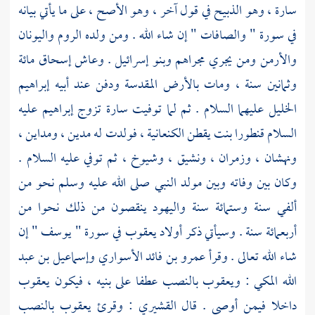
سارة
، وهو الذبيح في قول آخر ، وهو الأصح ، على ما يأتي بيانه
في سورة " والصافات " إن شاء الله . ومن ولده
الروم
واليونان
والأرمن
ومن يجري مجراهم
وبنو إسرائيل
. وعاش
إسحاق
مائة
وثمانين سنة ، ومات
بالأرض المقدسة
ودفن عند أبيه
إبراهيم
الخليل
عليهما السلام . ثم لما توفيت
سارة
تزوج
إبراهيم
عليه
السلام
قنطورا بنت يقطن الكنعانية
، فولدت له
مدين
،
ومداين
،
ونهشان
،
وزمران
،
ونشيق
،
وشيوخ
، ثم توفي عليه السلام .
وكان بين وفاته وبين مولد النبي صلى الله عليه وسلم نحو من
ألفي سنة وستمائة سنة
واليهود
ينقصون من ذلك نحوا من
أربعمائة سنة . وسيأتي ذكر أولاد
يعقوب
في سورة " يوسف " إن
شاء الله تعالى . وقرأ
عمرو بن فائد
الأسواري
وإسماعيل بن عبد
الله المكي
:
ويعقوب
بالنصب عطفا على بنيه ، فيكون يعقوب
داخلا فيمن أوصى . قال
القشيري
: وقرئ يعقوب بالنصب