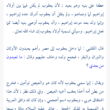
عطفا على بنيه وهو بعيد ; لأن
يعقوب
لم يكن فيما بين أولاد
إبراهيم لما وصاهم ، ولم ينقل أن
يعقوب
أدرك جده
إبراهيم
،
وإنما ولد بعد موت
إبراهيم
، وأن
يعقوب
أوصى بنيه أيضا كما
فعل
إبراهيم
. وسيأتي تسمية أولاد
يعقوب
إن شاء الله تعالى .
قال
الكلبي
: لما دخل
يعقوب
إلى
مصر
رآهم يعبدون الأوثان
والنيران والبقر ، فجمع ولده وخاف عليهم وقال :
ما تعبدون
من بعدي
؟
ويقال : إنما سمي
يعقوب
لأنه كان هو
والعيص
توأمين ، فخرج
من بطن أمه آخذا بعقب أخيه
العيص
. وفي ذلك نظر ; لأن هذا
اشتقاق عربي ، ويعقوب اسم أعجمي ، وإن كان قد وافق العربية
في التسمية به كذكر الحجل . عاش عليه السلام مائة وسبعا