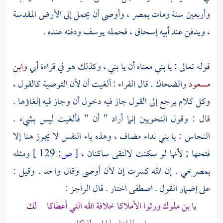
وأربعين سنة ومات
بمصر
، وأوصى أن يحمل إلى الأرض المقدسة
، ويدفن عند أبيه
إسحاق
، فحمله
يوسف
ودفنه عنده .
قوله تعالى : يا بني معناه أن يا بني ، وكذلك هو في قراءة
أبي
وابن
مسعود
والضحاك
. قال
الفراء
: ألغيت أن لأن التوصية كالقول ،
وكل كلام يرجع إلى القول جاز فيه دخول أن وجاز فيه إلغاؤها .
قال : وقول النحويين إنما أراد " أن " فألغيت ليس بشيء .
النحاس
: يا بني نداء مضاف ، وهذه ياء النفس لا يجوز هنا إلا
فتحها ; لأنها لو سكنت لالتقى ساكنان ،
[
ص:
129 ]
ومثله
بمصرخي . إن الله كسرت إن لأن أوصى وقال واحد . وقيل :
على إضمار القول . اصطفى اختار . قال الراجز :
يا بن ملوك ورثوا الأملاكا خلافة الله التي أعطاكا لك