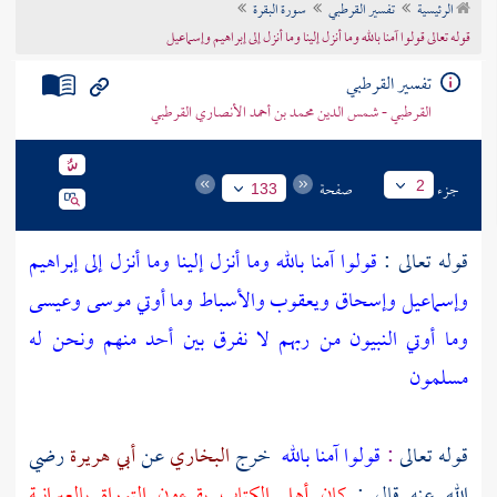
الرئيسية
تفسير القرطبي
سورة البقرة
تراجم الأعلام
قوله تعالى قولوا آمنا بالله وما أنزل إلينا وما أنزل إلى إبراهيم وإسماعيل
تفسير القرطبي
القرطبي - شمس الدين محمد بن أحمد الأنصاري القرطبي
جزء
صفحة
2
133
قوله تعالى :
قولوا آمنا بالله وما أنزل إلينا وما أنزل إلى إبراهيم
وإسماعيل وإسحاق ويعقوب والأسباط وما أوتي موسى وعيسى
وما أوتي النبيون من ربهم لا نفرق بين أحد منهم ونحن له
مسلمون
قوله تعالى
:
قولوا آمنا بالله
خرج
البخاري
عن
أبي هريرة
رضي
الله عنه قال :
كان أهل الكتاب يقرءون التوراة بالعبرانية