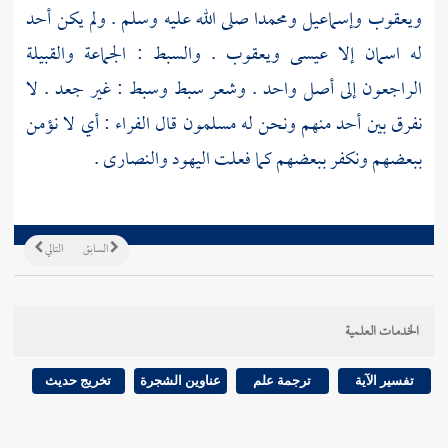
ويعقوب
وإسماعيل
ومحمدا
صلى الله عليه وسلم . ولم يكن أحد
له اسمان إلا
عيسى
ويعقوب
. والسبط : الجماعة والقبيلة
الراجعون إلى أصل واحد . وشعر سبط وسبط : غير جعد . لا
نفرق بين أحد منهم ونحن له مسلمون قال
الفراء
: أي لا نؤمن
ببعضهم ونكفر ببعضهم كما فعلت
اليهود
والنصارى
.
السابق
التالي
الخدمات العلمية
تفسير الآية
ترجمة علم
عناوين الشجرة
تخريج حديث