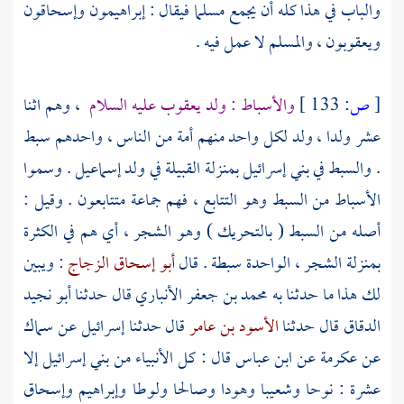
والباب في هذا كله أن يجمع مسلما فيقال : إبراهيمون وإسحاقون
ويعقوبون ، والمسلم لا عمل فيه .
[
ص:
133 ]
والأسباط : ولد يعقوب عليه السلام
، وهم اثنا
عشر ولدا ، ولد لكل واحد منهم أمة من الناس ، واحدهم سبط
. والسبط في بني إسرائيل بمنزلة القبيلة في ولد
إسماعيل
. وسموا
الأسباط من السبط وهو التتابع ، فهم جماعة متتابعون . وقيل :
أصله من السبط ( بالتحريك ) وهو الشجر ، أي هم في الكثرة
بمنزلة الشجر ، الواحدة سبطة . قال
أبو إسحاق الزجاج
: ويبين
لك هذا ما حدثنا به
محمد بن جعفر الأنباري
قال حدثنا
أبو نجيد
الدقاق
قال حدثنا
الأسود بن عامر
قال حدثنا
إسرائيل
عن
سماك
عن
عكرمة
عن ابن عباس قال : كل الأنبياء من
بني إسرائيل
إلا
عشرة :
نوحا
وشعيبا
وهودا
وصالحا
ولوطا
وإبراهيم
وإسحاق