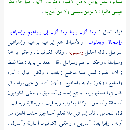
فسألوه عمن يؤمن به من الأنبياء ، فنزلت الآية . فلما جاء ذكر
عيسى
قالوا : لا نؤمن
بعيسى
ولا من آمن به
.
قوله تعالى :
وما أنزل إلينا وما أنزل إلى إبراهيم وإسماعيل
وإسحاق ويعقوب
والأسباط جمع
إبراهيم
براهيم
وإسماعيل
سماعيل ، قاله
الخليل
وسيبويه
، وقاله الكوفيون ، وحكوا براهمة
وسماعلة ، وحكوا براهم وسماعل . قال
محمد بن يزيد
: هذا غلط
; لأن الهمزة ليس هذا موضع زيادتها ، ولكن أقول : أباره
وأسامع ، ويجوز أباريه وأساميع . وأجاز
أحمد بن يحيى
براه ، كما
يقال في التصغير بريه . وجمع إسحاق أساحيق ، وحكى الكوفيون
أساحقة وأساحق ، وكذا
يعقوب
ويعاقيب ، ويعاقبة ويعاقب .
قال
النحاس
: فأما إسرائيل فلا نعلم أحدا يجيز حذف الهمزة من
أوله ، وإنما يقال أساريل ، وحكى الكوفيون أسارلة وأسارل .