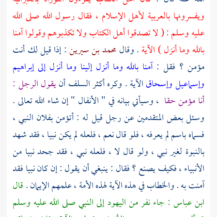
ويفسرونها بالعربية لأهل الإسلام ، فقال رسول الله صلى الله
عليه وسلم : ( لا تصدقوا أهل الكتاب ولا تكذبوهم وقولوا آمنا
بالله وما أنزل ) الآية
. وقال
محمد بن سيرين
: إذا قيل لك أنت
مؤمن ؟ فقل :
آمنا بالله وما أنزل إلينا وما أنزل إلى إبراهيم
وإسماعيل وإسحاق
الآية . وكره أكثر السلف أن
يقول الرجل :
أنا مؤمن حقا
، وسيأتي بيانه في " الأنفال " إن شاء الله تعالى .
وسئل بعض المتقدمين عن رجل قيل له : أتؤمن بفلان النبي ،
فسماه باسم لم يعرفه ، فلو قال نعم ، فلعله لم يكن نبيا ، فقد شهد
بالنبوة لغير نبي ، ولو قال لا ، فلعله نبي ، فقد جحد نبيا من
الأنبياء ، فكيف يصنع ؟ فقال : ينبغي أن يقول : إن كان نبيا فقد
آمنت به . والخطاب في هذه الآية لهذه الأمة ، علمهم الإيمان .
قال
ابن عباس
: جاء نفر من
اليهود
إلى النبي صلى الله عليه وسلم