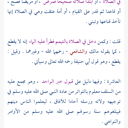
في الصلاة
، أو
ابتدأ صلاته صحيحا فمرض
، أو مريضا فصح ،
أو قاعدا ثم قدر على القيام ، أو أمة عتقت وهي في الصلاة إنها
تأخذ قناعها وتبني .
قلت : وكمن
دخل في الصلاة بالتيمم فطرأ عليه الماء
إنه لا يقطع
، كما يقوله
مالك
والشافعي
- رحمهما الله - وغيرهما . وقيل :
يقطع ، وهو قول
أبي حنيفة
رحمه الله تعالى وسيأتي .
العاشرة : وفيها دليل على
قبول خبر الواحد
، وهو مجمع عليه
من السلف معلوم بالتواتر من عادة النبي صلى الله عليه وسلم في
توجيهه ولاته ورسله آحادا للآفاق ، ليعلموا الناس دينهم
فيبلغوهم سنة رسولهم صلى الله عليه وسلم من الأوامر
والنواهي .