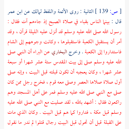
[
ص:
139 ]
الثانية : روى الأئمة واللفظ
لمالك
عن
ابن عمر
قال :
بينما الناس
بقباء
في صلاة الصبح إذ جاءهم آت فقال :
رسول الله صلى الله عليه وسلم قد أنزل عليه الليلة قرآن ، وقد
أمر أن يستقبل
الكعبة
فاستقبلوها ، وكانت وجوههم إلى
الشام
فاستداروا إلى
الكعبة
. وخرج
البخاري
عن
البراء
أن النبي صلى
الله عليه وسلم صلى إلى
بيت المقدس
ستة عشر شهرا أو سبعة
عشر شهرا ، وكان يعجبه أن تكون قبلته قبل البيت ، وإنه صلى
أول صلاة صلاها العصر وصلى معه قوم ، فخرج رجل ممن كان
صلى مع النبي صلى الله عليه وسلم فمر على أهل المسجد وهم
راكعون فقال : أشهد بالله ، لقد صليت مع النبي صلى الله عليه
وسلم قبل
مكة
، فداروا كما هم قبل البيت . وكان الذي مات
على القبلة قبل أن تحول قبل البيت رجال قتلوا لم ندر ما نقول