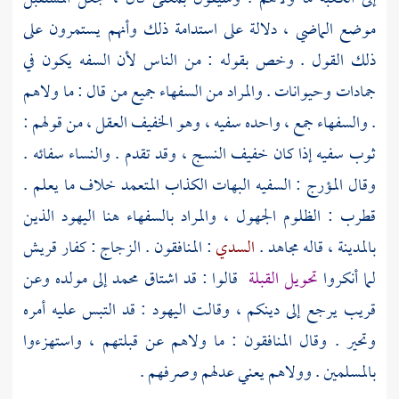
موضع الماضي ، دلالة على استدامة ذلك وأنهم يستمرون على
ذلك القول . وخص بقوله : من الناس لأن السفه يكون في
جمادات وحيوانات . والمراد من السفهاء جميع من قال : ما ولاهم
. والسفهاء جمع ، واحده سفيه ، وهو الخفيف العقل ، من قولهم :
ثوب سفيه إذا كان خفيف النسج ، وقد تقدم . والنساء سفائه .
وقال
المؤرج
: السفيه البهات الكذاب المتعمد خلاف ما يعلم .
قطرب : الظلوم الجهول ، والمراد بالسفهاء هنا اليهود الذين
بالمدينة
، قاله
مجاهد
.
السدي
: المنافقون .
الزجاج
: كفار
قريش
لما أنكروا
تحويل القبلة
قالوا : قد اشتاق
محمد
إلى مولده وعن
قريب يرجع إلى دينكم ، وقالت اليهود : قد التبس عليه أمره
وتحير . وقال المنافقون : ما ولاهم عن قبلتهم ، واستهزءوا
بالمسلمين . وولاهم يعني عدلهم وصرفهم .