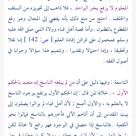
المعلوم لا يرفع بخبر الواحد
، فلا ذاهب إلى تجويزه من السلف
والخلف . احتج من منع ذلك بأنه يفضي إلى المحال وهو رفع
المقطوع بالمظنون . وأما قصة
أهل
قباء
وولاة النبي صلى الله عليه
وسلم فمحمول على قرائن إفادة العلم
[
ص:
142 ]
إما نقلا
وتحقيقا ، وإما احتمالا وتقديرا . وتتميم هذا سؤالا وجوابا في
أصول الفقه .
التاسعة : وفيها دليل على أن
من لم يبلغه الناسخ إنه متعبد بالحكم
الأول
، . خلافا لمن قال : إن الحكم الأول يرتفع بوجود الناسخ
لا بالعلم به ، والأول أصح ; لأن
أهل قباء
لم يزالوا يصلون إلى
بيت المقدس
إلى أن أتاهم الآتي فأخبرهم بالناسخ فمالوا نحو
الكعبة . فالناسخ إذا حصل في الوجود فهو رافع لا محالة لكن
بشرط العلم به ; لأن الناسخ خطاب ، ولا يكون خطابا في حق