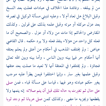
من لم يبلغه . وفائدة هذا الخلاف في عبادات فعلت بعد النسخ
وقبل البلاغ هل تعاد أم لا ، وعليه تنبني مسألة الوكيل في تصرفه
بعد عزل موكله أو موته وقبل علمه بذلك على قولين . وكذلك
المقارض والحاكم إذا مات من ولاه أو عزل . والصحيح أن ما
فعله كل واحد من هؤلاء ينفذ فعله ولا يرد حكمه . قال
القاضي
عياض
: ولم يختلف المذهب في أحكام من أعتق ولم يعلم بعتقه
أنها أحكام حر فيما بينه وبين الناس ، وأما بينه وبين الله تعالى
فجائزة . ولم يختلفوا في المعتقة أنها لا تعيد ما صلت بعد عتقها
وقبل علمها بغير ستر ، وإنما اختلفوا فيمن يطرأ عليه موجب
يغير حكم عبادته وهو فيها ، قياسا على مسألة
قباء
، فمن
صلى
على حال ثم تغيرت به حاله تلك قبل أن يتم صلاته
إنه يتمها ولا
يقطعها ويجزيه ما مضى . وكذلك كمن
صلى عريانا ثم وجد ثوبا