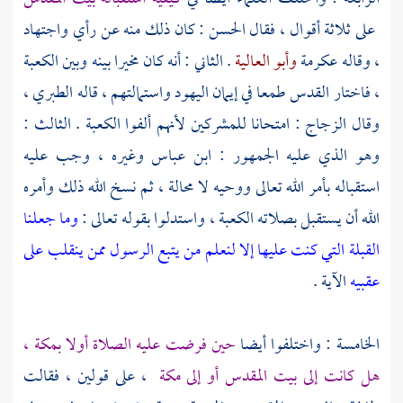
على ثلاثة أقوال ، فقال
الحسن
: كان ذلك منه عن رأي واجتهاد
، وقاله
عكرمة
وأبو العالية
. الثاني : أنه كان مخيرا بينه وبين
الكعبة
، فاختار
القدس
طمعا في إيمان اليهود واستمالتهم ، قاله
الطبري
،
وقال
الزجاج
: امتحانا للمشركين لأنهم ألفوا
الكعبة
. الثالث :
وهو الذي عليه الجمهور :
ابن عباس
وغيره ، وجب عليه
استقباله بأمر الله تعالى ووحيه لا محالة ، ثم نسخ الله ذلك وأمره
الله أن يستقبل بصلاته
الكعبة
، واستدلوا بقوله تعالى :
وما جعلنا
القبلة التي كنت عليها إلا لنعلم من يتبع الرسول ممن ينقلب على
عقبيه
الآية .
الخامسة : واختلفوا أيضا
حين فرضت عليه الصلاة أولا
بمكة
،
هل كانت إلى
بيت المقدس
أو إلى
مكة
، على قولين ، فقالت