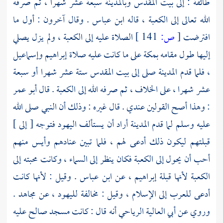
طائفة : إلى
بيت المقدس
وبالمدينة
سبعة عشر شهرا ، ثم صرفه
الله تعالى إلى الكعبة ، قاله
ابن عباس
. وقال آخرون : أول ما
افترضت
[
ص:
141 ]
الصلاة عليه إلى
الكعبة
، ولم يزل يصلي
إليها طول مقامه
بمكة
على ما كانت عليه صلاة
إبراهيم
وإسماعيل
، فلما قدم
المدينة
صلى إلى
بيت المقدس
ستة عشر شهرا أو سبعة
عشر شهرا ، على الخلاف ، ثم صرفه الله إلى
الكعبة
. قال
أبو عمر
: وهذا أصح القولين عندي . قال غيره : وذلك أن النبي صلى الله
عليه وسلم لما قدم
المدينة
أراد أن يستألف اليهود فتوجه [ إلى ]
قبلتهم ليكون ذلك أدعى لهم ، فلما تبين عنادهم وأيس منهم
أحب أن يحول إلى
الكعبة
فكان ينظر إلى السماء ، وكانت محبته إلى
الكعبة
لأنها قبلة
إبراهيم
، عن
ابن عباس
. وقيل : لأنها كانت
أدعى للعرب إلى الإسلام ، وقيل : مخالفة لليهود ، عن
مجاهد
.
وروي عن
أبي العالية الرياحي
أنه قال : كانت
مسجد
صالح
عليه