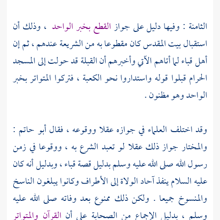
الثامنة : وفيها دليل على جواز
القطع بخبر الواحد
، وذلك أن
استقبال
بيت المقدس
كان مقطوعا به من الشريعة عندهم ، ثم إن
أهل قباء
لما أتاهم الآتي وأخبرهم أن القبلة قد حولت إلى
المسجد
الحرام
قبلوا قوله واستداروا نحو
الكعبة
، فتركوا المتواتر بخبر
الواحد وهو مظنون .
وقد اختلف العلماء في جوازه عقلا ووقوعه ، فقال
أبو حاتم
:
والمختار جواز ذلك عقلا لو تعبد الشرع به ، ووقوعا في زمن
رسول الله صلى الله عليه وسلم بدليل قصة
قباء
، وبدليل أنه كان
عليه السلام ينفذ آحاد الولاة إلى الأطراف وكانوا يبلغون الناسخ
والمنسوخ جميعا . ولكن ذلك ممنوع بعد وفاته صلى الله عليه
وسلم ، بدليل الإجماع من الصحابة على أن
القرآن والمتواتر