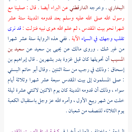
البخاري
. وخرجه
الدارقطني
عن
البراء
أيضا . قال : صلينا مع
رسول الله صلى الله عليه وسلم بعد قدومه
المدينة
ستة عشر
شهرا نحو
بيت المقدس
، ثم علم الله هوى نبيه فنزلت :
قد نرى
تقلب وجهك في السماء
الآية
. ففي هذه الرواية ستة عشر شهرا
من غير شك . وروى
مالك
عن
يحيى بن سعيد
عن
سعيد بن
المسيب
أن تحويلها كان قبل غزوة
بدر
بشهرين . قال
إبراهيم بن
إسحاق
: وذلك في رجب من سنة اثنتين . وقال
أبو حاتم البستي
: صلى المسلمون إلى
بيت المقدس
سبعة عشر شهرا وثلاثة أيام
سواء ، وذلك أن قدومه
المدينة
كان يوم الاثنين لاثنتي عشرة ليلة
خلت من شهر ربيع الأول ، وأمره الله عز وجل باستقبال
الكعبة
يوم الثلاثاء للنصف من شعبان .
الرابعة : واختلف العلماء أيضا في
كيفية استقباله
بيت المقدس