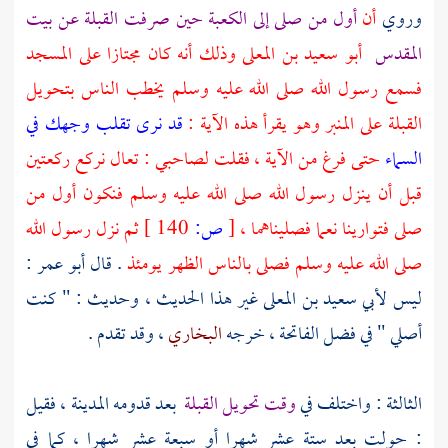
وروي
أن
أول من صلى إلى
الكعبة
حين صرفت القبلة عن
بيت
المقدس
أبو سعيد بن المعلى
وذلك أنه كان مجتازا على المسجد
فسمع رسول الله صلى الله عليه وسلم يخطب الناس بتحويل
القبلة على المنبر وهو يقرأ هذه الآية :
قد نرى تقلب وجهك في
السماء
حتى فرغ من الآية ، فقلت لصاحبي : تعال نركع ركعتين
قبل أن ينزل رسول الله صلى الله عليه وسلم فنكون أول من
صلى فتوارينا نعما فصليناهما ،
[
ص:
140 ]
ثم نزل رسول الله
صلى الله عليه وسلم فصلى بالناس الظهر يومئذ
. قال
أبو عمر
:
ليس
لأبي سعيد بن المعلى
غير هذا الحديث ، وحديث : " كنت
أصلي " في فضل الفاتحة ، خرجه
البخاري
، وقد تقدم .
الثالثة : واختلف في
وقت تحويل القبلة
بعد قدومه
المدينة
، فقيل
: حولت بعد ستة عشر شهرا أو سبعة عشر شهرا ، كما في