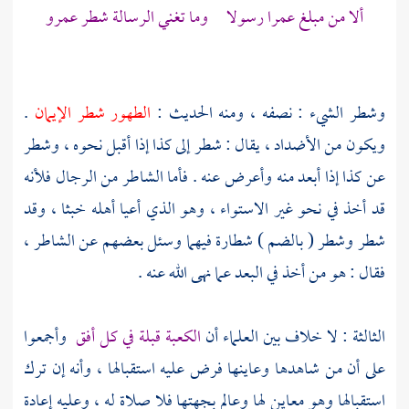
ألا من مبلغ عمرا رسولا وما تغني الرسالة شطر عمرو
وشطر الشيء : نصفه ، ومنه الحديث :
الطهور شطر الإيمان
.
ويكون من الأضداد ، يقال : شطر إلى كذا إذا أقبل نحوه ، وشطر
عن كذا إذا أبعد منه وأعرض عنه . فأما الشاطر من الرجال فلأنه
قد أخذ في نحو غير الاستواء ، وهو الذي أعيا أهله خبثا ، وقد
شطر وشطر ( بالضم ) شطارة فيهما وسئل بعضهم عن الشاطر ،
فقال : هو من أخذ في البعد عما نهى الله عنه .
الثالثة : لا خلاف بين العلماء أن
الكعبة قبلة في كل أفق
وأجمعوا
على أن من شاهدها وعاينها فرض عليه استقبالها ، وأنه إن ترك
استقبالها وهو معاين لها وعالم بجهتها فلا صلاة له ، وعليه إعادة