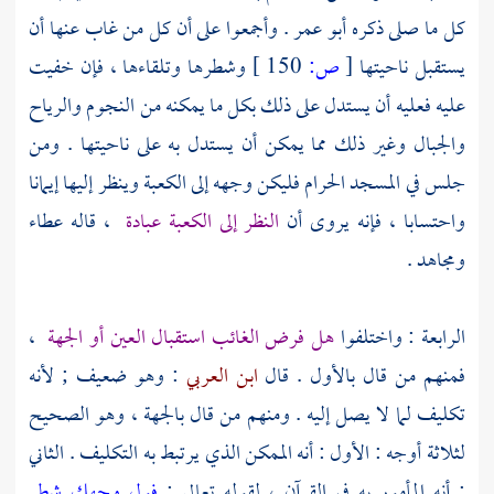
كل ما صلى ذكره
أبو عمر
. وأجمعوا على أن كل من غاب عنها أن
يستقبل ناحيتها
[
ص:
150 ]
وشطرها وتلقاءها ، فإن خفيت
عليه فعليه أن يستدل على ذلك بكل ما يمكنه من النجوم والرياح
والجبال وغير ذلك مما يمكن أن يستدل به على ناحيتها . ومن
جلس في
المسجد الحرام
فليكن وجهه إلى
الكعبة
وينظر إليها إيمانا
واحتسابا ، فإنه يروى أن
النظر إلى
الكعبة
عبادة
، قاله
عطاء
ومجاهد
.
الرابعة : واختلفوا
هل فرض الغائب استقبال العين أو الجهة
،
فمنهم من قال بالأول . قال
ابن العربي
: وهو ضعيف ; لأنه
تكليف لما لا يصل إليه . ومنهم من قال بالجهة ، وهو الصحيح
لثلاثة أوجه : الأول : أنه الممكن الذي يرتبط به التكليف . الثاني
: أنه المأمور به في القرآن ، لقوله تعالى :
فول وجهك شطر