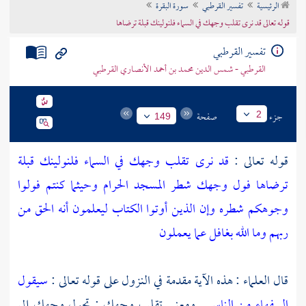
الرئيسية
تفسير القرطبي
سورة البقرة
تراجم الأعلام
قوله تعالى قد نرى تقلب وجهك في السماء فلنولينك قبلة ترضاها
تفسير القرطبي
القرطبي - شمس الدين محمد بن أحمد الأنصاري القرطبي
جزء
صفحة
2
149
قوله تعالى :
قد نرى تقلب وجهك في السماء فلنولينك قبلة
ترضاها فول وجهك شطر المسجد الحرام وحيثما كنتم فولوا
وجوهكم شطره وإن الذين أوتوا الكتاب ليعلمون أنه الحق من
ربهم وما الله بغافل عما يعملون
قال العلماء : هذه الآية مقدمة في النزول على قوله تعالى :
سيقول
السفهاء من الناس
. ومعنى تقلب وجهك : تحول وجهك إلى