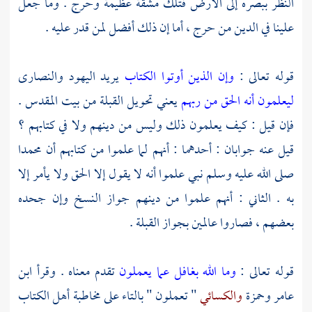
النظر ببصره إلى الأرض فتلك مشقة عظيمة وحرج . وما جعل
علينا في الدين من حرج ، أما إن ذلك أفضل لمن قدر عليه .
قوله تعالى :
وإن الذين أوتوا الكتاب
يريد اليهود والنصارى
ليعلمون أنه الحق من ربهم
يعني تحويل القبلة من
بيت المقدس
.
فإن قيل : كيف يعلمون ذلك وليس من دينهم ولا في كتابهم ؟
قيل عنه جوابان : أحدهما : أنهم لما علموا من كتابهم أن
محمدا
صلى الله عليه وسلم نبي علموا أنه لا يقول إلا الحق ولا يأمر إلا
به . الثاني : أنهم علموا من دينهم جواز النسخ وإن جحده
بعضهم ، فصاروا عالمين بجواز القبلة .
قوله تعالى :
وما الله بغافل عما يعملون
تقدم معناه . وقرأ
ابن
عامر
وحمزة
والكسائي
" تعملون " بالتاء على مخاطبة أهل الكتاب