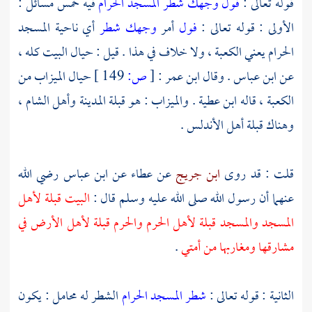
قوله تعالى :
فول وجهك شطر المسجد الحرام
فيه خمس مسائل :
الأولى : قوله تعالى :
فول
أمر
وجهك شطر
أي ناحية المسجد
الحرام يعني
الكعبة
، ولا خلاف في هذا . قيل : حيال البيت كله ،
عن
ابن عباس
. وقال
ابن عمر
:
[
ص:
149 ]
حيال الميزاب من
الكعبة
، قاله
ابن عطية
. والميزاب : هو قبلة
المدينة
وأهل الشام
،
وهناك قبلة
أهل الأندلس
.
قلت : قد روى
ابن جريج
عن
عطاء
عن
ابن عباس
رضي الله
عنهما أن رسول الله صلى الله عليه وسلم قال :
البيت قبلة لأهل
المسجد والمسجد قبلة لأهل الحرم والحرم قبلة لأهل الأرض في
مشارقها ومغاربها من أمتي
.
الثانية : قوله تعالى :
شطر المسجد الحرام
الشطر له محامل : يكون