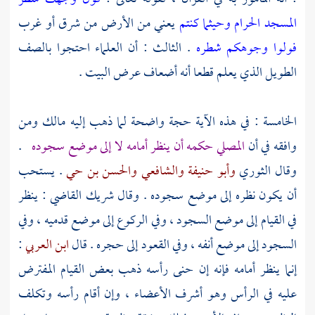
المسجد الحرام وحيثما كنتم
يعني من الأرض من شرق أو غرب
فولوا وجوهكم شطره
. الثالث : أن العلماء احتجوا بالصف
الطويل الذي يعلم قطعا أنه أضعاف عرض البيت .
الخامسة : في هذه الآية حجة واضحة لما ذهب إليه
مالك
ومن
وافقه في أن
المصلي حكمه أن ينظر أمامه لا إلى موضع سجوده
.
وقال
الثوري
وأبو حنيفة
والشافعي
والحسن بن حي
. يستحب
أن يكون نظره إلى موضع سجوده . وقال
شريك القاضي
: ينظر
في القيام إلى موضع السجود ، وفي الركوع إلى موضع قدميه ، وفي
السجود إلى موضع أنفه ، وفي القعود إلى حجره . قال
ابن العربي
:
إنما ينظر أمامه فإنه إن حنى رأسه ذهب بعض القيام المفترض
عليه في الرأس وهو أشرف الأعضاء ، وإن أقام رأسه وتكلف