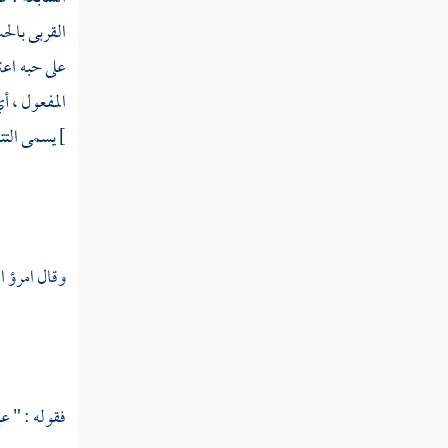
قوله تعالى قلنا اهبطوا منها جميعا فإما يأتينكم
القربى بالح
مني هدى فمن تبع هداي فلا خوف عليهم ولا
هم يحزنون
على حبه اعت
المفعول ، 
قوله تعالى والذين كفروا وكذبوا بآياتنا
أولئك أصحاب النار هم فيها خالدون
]
يسمى التت
قوله تعالى يا بني إسرائيل اذكروا نعمتي التي
أنعمت عليكم وأوفوا بعهدي أوف بعهدكم
وإياي فارهبون
قوله تعالى وآمنوا بما أنزلت مصدقا لما معكم
وقال
امرؤ 
ولا تكونوا أول كافر به
قوله تعالى ولا تلبسوا الحق بالباطل وتكتموا
الحق وأنتم تعلمون
فقوله : " ع
قوله تعالى وأقيموا الصلاة وآتوا الزكاة
واركعوا مع الراكعين