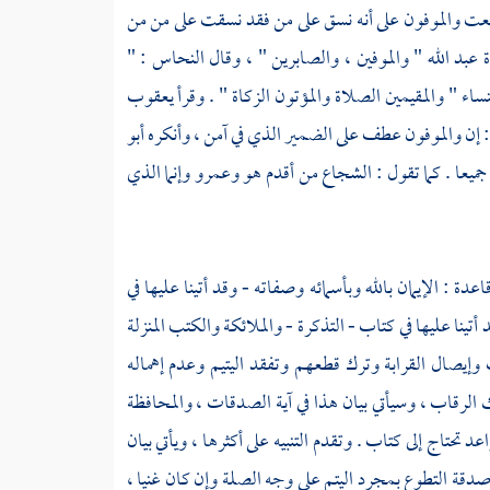
عت والموفون على أنه نسق على من فقد نسقت على من من
ة
عبد الله
" والموفين ، والصابرين " ، وقال
النحاس
: "
نساء " والمقيمين الصلاة والمؤتون الزكاة " . وقرأ
يعقوب
: إن والموفون عطف على الضمير الذي في آمن ، وأنكره
أبو
ا جميعا . كما تقول : الشجاع من أقدم هو
وعمرو
وإنما الذي
 : الإيمان بالله وبأسمائه وصفاته - وقد أتينا عليها في
ينا عليها في كتاب - التذكرة - والملائكة والكتب المنزلة
ب وإيصال القرابة وترك قطعهم وتفقد اليتيم وعدم إهماله
 الرقاب ، وسيأتي بيان هذا في آية الصدقات ، والمحافظة
 تحتاج إلى كتاب . وتقدم التنبيه على أكثرها ، ويأتي بيان
قة التطوع بمجرد اليتم على وجه الصلة وإن كان غنيا ،