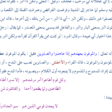
أي كخلالة
أبي مرحب
، فحذف ، وقيل : المعنى ولكن ذا البر ، كقوله تعالى
يه وسلم لما هاجر إلى
المدينة
وفرضت الفرائض وصرفت القبلة إلى
الكعبة
وح
ملوا غير ذلك ، ولكن البر - أي ذا البر - من آمن بالله ، إلى آخرها ، قاله
ابن
ون البر بمعنى البار والبر ، والفاعل قد يسمى بمعنى المصدر ، كما يقال : رج
وهذا اختيار
أبي عبيدة
، وقال
المبرد
: لو كنت ممن يقرأ القرآن لقرأت ولكن البر بفت
له تعالى :
والموفون بعهدهم إذا عاهدوا والصابرين
فقيل : يكون الموفون عط
لمؤمنون والموفون ، قاله
الفراء
والأخفش
. والصابرين نصب على المدح ، أو 
إفراد الممدوح والمذموم ولا يتبعونه أول الكلام ، وينصبونه ، فأما المدح فقول
وكل قوم أطاعوا أمر مرشدهم إلا نميرا أطاع
الظاعنين ولما يظعنوا أحدا والقائلون لمن 
بيدة
:
لا يبعدن قومي الذين هم سم العداة وآف