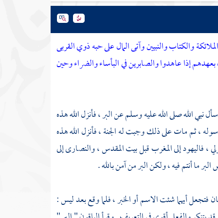
ملائكة والكتاب والنبيين وآتى المال على حبه ذوي القربى
ن بعهدهم إذا عاهدوا والصابرين في البأساء والضراء وحين
سأل نبي الله صلى الله عليه وسلم عن البر ، فأنزل الله هذه
وله ، ثم مات على ذلك وجبت له الجنة ، فأنزل الله هذه
ي ، فاليهود إلى المغرب قبل
بيت المقدس
، والنصارى إلى
ر ما أنتم فيه ، ولكن البر من آمن بالله .
ن فتجعل أيهما شئت الاسم أو الخبر ، فلما وقع بعد ليس :
قد يتنكر والفعل أقوى في التعريف . وقرأ الباقون " البر "