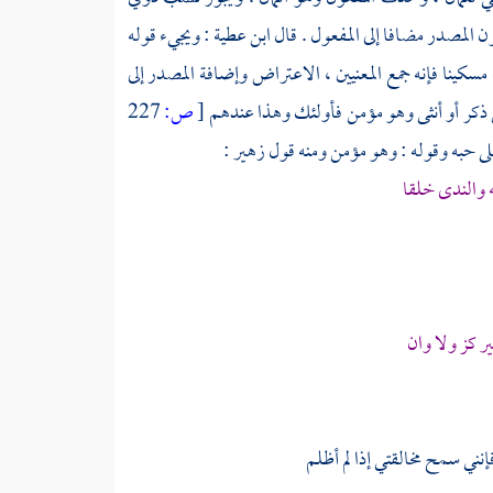
ن المصدر مضافا إلى المفعول . قال
ابن عطية
: ويجيء قوله
مسكينا فإنه جمع المعنيين ، الاعتراض وإضافة المصدر إلى
 ذكر أو أنثى وهو مؤمن فأولئك وهذا عندهم
[
ص:
227
لى حبه وقوله : وهو مؤمن ومنه قول
زهير
:
 والندى خلقا
 كز ولا وان
إنني سمح مخالقتي إذا لم أظلم