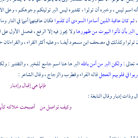
أنه اسم ليس ، وخبره أن تولوا ، تقديره ليس البر توليتكم وجوهكم ، وعلى ا
،
ثم كان عاقبة الذين أساءوا السوءى أن كذبوا
فكان عاقبتهما أنهما في النار وما
البر بأن تأتوا البيوت من ظهورها
ولا يجوز فيه إلا الرفع ، فحمل الأول على
أن تولوا وكذلك في مصحف
ابن مسعود
أيضا ، وعليه أكثر القراء ، والقراءتان ح
ه تعالى :
ولكن البر من آمن بالله
البر ها هنا اسم جامع للخير ، والتقدير : ول
بوا في قلوبهم العجل
قاله
الفراء
وقطرب
والزجاج
، وقال الشاعر :
فإنما هي إقبال وإدبار
ل وذات إدبار وقال
النابغة
:
وكيف تواصل من أصبحت خلالته
كأب