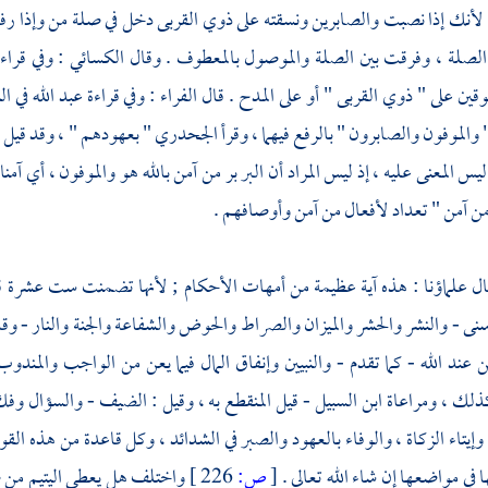
 لأنك إذا نصبت والصابرين ونسقته على ذوي القربى دخل في صلة من وإذا رف
 الصلة ، وفرقت بين الصلة والموصول بالمعطوف . وقال
الكسائي
: وفي قراء
قين على " ذوي القربى " أو على المدح . قال
الفراء
: وفي قراءة
عبد الله
في ال
 والموفون والصابرون " بالرفع فيهما ، وقرأ
الجحدري
" بعهودهم " ، وقد قيل 
يس المعنى عليه ، إذ ليس المراد أن البر بر من آمن بالله هو والموفون ، أي آمن
من آمن " تعداد لأفعال من آمن وأوصافهم .
ال علماؤنا : هذه آية عظيمة من أمهات الأحكام ; لأنها تضمنت ست عشرة قاعدة
نى - والنشر والحشر والميزان والصراط والحوض والشفاعة والجنة والنار - وقد أت
 عند الله - كما تقدم - والنبيين وإنفاق المال فيما يعن من الواجب والمندو
ذلك ، ومراعاة ابن السبيل - قيل المنقطع به ، وقيل : الضيف - والسؤال وفك
إيتاء الزكاة ، والوفاء بالعهود والصبر في الشدائد ، وكل قاعدة من هذه القواعد
يها في مواضعها إن شاء الله تعالى .
[
ص:
226 ]
واختلف هل يعطى اليتيم من صد