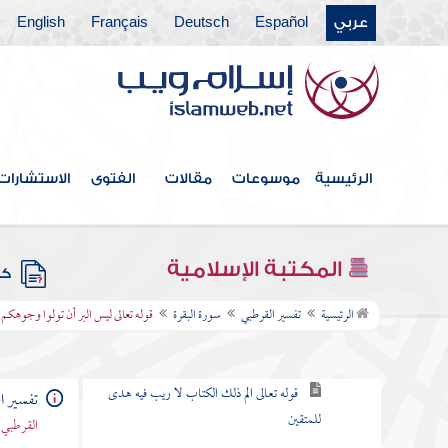
باب ما جاء من الحجة في الرد على
عربي
Español
Deutsch
Français
English
من طعن في القرآن وخالف مصحف
عثمان بالزيادة والنقصان
القول في الاستعاذة
الرئيسية
موسوعات
مقالات
الفتوى
الاستشارات
بسم الله الرحمن الرحيم
سورة الفاتحة
المكتبة الإسلامية
كتب
سورة البقرة
الرئيسية
تفسير القرطبي
سورة البقرة
قوله تعالى ليس البر أن تولوا وجوهكم
الكلام في نزولها وفضلها وما جاء فيها
قوله تعالى الم ذلك الكتاب لا ريب فيه هدى
تفسير ا
للمتقين
القرطبي 