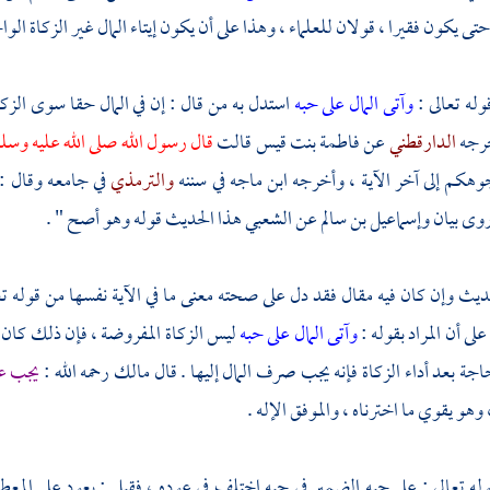
تى يكون فقيرا ، قولان للعلماء ، وهذا على أن يكون إيتاء المال غير الزكاة الواجبة 
وله تعالى :
وآتى المال على حبه
استدل به من قال : إن في المال حقا سوى الزكاة 
خرجه
الدارقطني
عن
فاطمة بنت قيس
قالت
قال رسول الله صلى الله عليه وسلم
وهكم إلى آخر الآية ، وأخرجه
ابن ماجه
في سننه
والترمذي
في جامعه وقال :
روى
بيان
وإسماعيل بن سالم
عن
الشعبي
هذا الحديث قوله وهو أصح " .
يث وإن كان فيه مقال فقد دل على صحته معنى ما في الآية نفسها من قوله تع
لى أن المراد بقوله :
وآتى المال على حبه
ليس الزكاة المفروضة ، فإن ذلك كان يك
اجة بعد أداء الزكاة فإنه يجب صرف المال إليها . قال
مالك
رحمه الله :
يجب عل
 وهو يقوي ما اخترناه ، والموفق الإله .
وله تعالى : على حبه الضمير في حبه اختلف في عوده ، فقيل : يعود على ال