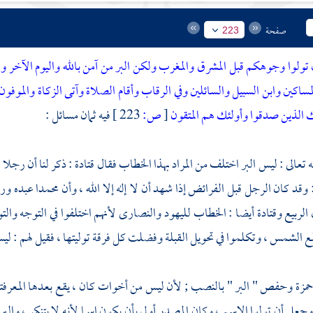
صفحة
223
 تولوا وجوهكم قبل المشرق والمغرب ولكن البر من آمن بالله واليوم الآخر وال
لمساكين وابن السبيل والسائلين وفي الرقاب وأقام الصلاة وآتى الزكاة والموفو
ك الذين صدقوا وأولئك هم المتقون
[
ص:
223 ]
فيه ثمان مسائل :
ه تعالى : ليس البر اختلف من المراد بهذا الخطاب فقال
قتادة
: ذكر لنا أن رجلا 
: وقد كان الرجل قبل الفرائض إذا شهد أن لا إله إلا الله ، وأن
محمدا
عبده ورس
ل
الربيع
وقتادة
أيضا : الخطاب لليهود والنصارى لأنهم اختلفوا في التوجه والتول
 الشمس ، وتكلموا في تحويل القبلة وفضلت كل فرقة توليتها ، فقيل لهم : ليس الب
حمزة
وحفص
" البر " بالنصب ; لأن ليس من أخوات كان ، يقع بعدها المعرفتا
وجعل أن تولوا الاسم ، وكان المصدر أولى بأن يكون اسما لأنه لا يتنكر ، والبر 