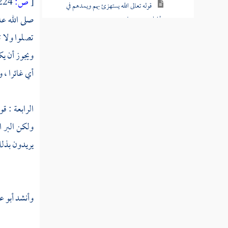
[
ص:
224 ]
قوله تعالى الله يستهزئ بهم ويمدهم في
صلى الله عل
طغيانهم يعمهون
تصلوا ولا تع
قوله تعالى أولئك الذين اشتروا الضلالة
ويجوز أن يك
بالهدى فما ربحت تجارتهم وما كانوا مهتدين
أي غائرا ، 
قوله تعالى مثلهم كمثل الذي استوقد نارا فلما
أضاءت ما حوله ذهب الله بنورهم وتركهم في
ظلمات لا يبصرون
الرابعة : قو
ولكن البر ا
قوله تعالى صم بكم عمي فهم لا يرجعون
يريدون بذلك 
قوله تعالى أو كصيب من السماء فيه ظلمات
ورعد وبرق يجعلون أصابعهم في آذانهم من
الصواعق حذر الموت
وأنشد
أبو ع
قوله تعالى يكاد البرق يخطف أبصارهم كلما
أضاء لهم مشوا فيه وإذا أظلم عليهم قاموا