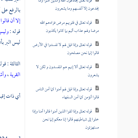
قوله تعالى يخادعون الله والذين آمنوا وما
يخدعون إلا أنفسهم وما يشعرون
بالرفع على 
إلا أن قالوا
قوله تعالى في قلوبهم مرض فزادهم الله
قوله :
وليس 
مرضا ولهم عذاب أليم بما كانوا يكذبون
ليس البر ب
قوله تعالى وإذا قيل لهم لا تفسدوا في الأرض
قالوا إنما نحن مصلحون
الثالثة : قول
قوله تعالى ألا إنهم هم المفسدون و لكن لا
القرية
،
وأشر
يشعرون
قوله تعالى وإذا قيل لهم آمنوا كما آمن الناس
أي ذات إقبا
قالوا أنؤمن كما آمن السفهاء
قوله تعالى وإذا لقوا الذين آمنوا قالوا آمنا وإذا
خلوا إلى شياطينهم قالوا إنا معكم إنما نحن
مستهزئون