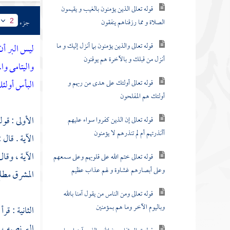
قوله تعالى الذين يؤمنون بالغيب و يقيمون
الصلاة و مما رزقناهم ينفقون
جزء
2
قوله تعالى والذين يؤمنون بما أنزل إليك و ما
ليس البر أن
أنزل من قبلك و بالآخرة هم يوقنون
واليتامى وا
قوله تعالى أولئك على هدى من ربهم و
البأس أولئ
أولئك هم المفلحون
الأولى : قول
قوله تعالى إن الذين كفروا سواء عليهم
أأنذرتهم أم لم تنذرهم لا يؤمنون
الآية . قال 
الآية ، وقا
قوله تعالى ختم الله على قلوبهم وعلى سمعهم
وعلى أبصارهم غشاوة و لهم عذاب عظيم
المشرق مطلع
قوله تعالى ومن الناس من يقول آمنا بالله
وباليوم الآخر وما هم بمؤمنين
الثانية : قرأ
البر نصبه ، 