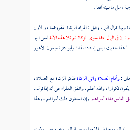
، على ما نبينه آنفا .
وبها كمال البر ، وقيل : المراد الزكاة المفروضة ، والأول
 : إن في المال حقا سوى الزكاة ثم تلا هذه الآية
ليس البر
 " هذا حديث ليس إسناده بذاك
وأبو حمزة ميمون الأعور
الى :
وأقام الصلاة وآتى الزكاة
فذكر الزكاة مع الصلاة ،
ون تكرارا ، والله أعلم ، واتفق العلماء على أنه إذا نزلت
ى الناس فداء أسراهم
وإن استغرق ذلك أموالهم ، وهذا
معطي للمال ، وحذف المفعول وهو المال . ويجوز نصب ذوي