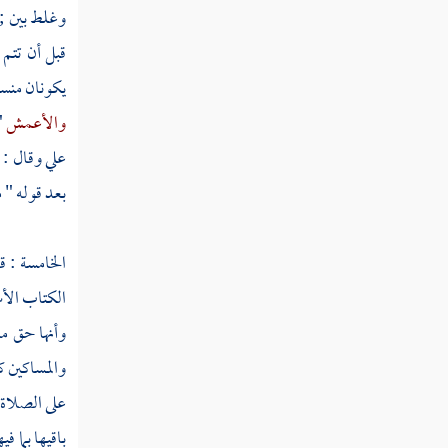
ما بعوضة فما فوقها
وغلط بين ;
قبل أن تتم
قوله تعالى الذين ينقضون عهد الله من بعد
ميثاقه ويقطعون ما أمر الله به أن يوصل
يكونان منسو
والأعمش
"
قوله تعالى كيف تكفرون بالله وكنتم أمواتا
علي
وقال : ل
فأحياكم ثم يميتكم ثم يحييكم
بعد قوله " 
قوله تعالى هو الذي خلق لكم ما في الأرض
جميعا ثم استوى إلى السماء فسواهن سبع سماوات
وهو بكل شيء عليم
الخامسة : ق
الكتاب الأس
قوله تعالى وإذ قال ربك للملائكة إني جاعل
في الأرض خليفة
وأنها حق من
والمساكين ك
قوله تعالى وعلم آدم الأسماء كلها ثم
عرضهم على الملائكة فقال أنبئوني بأسماء هؤلاء
على الصلاة و
إن كنتم صادقين
باقيها بما ف