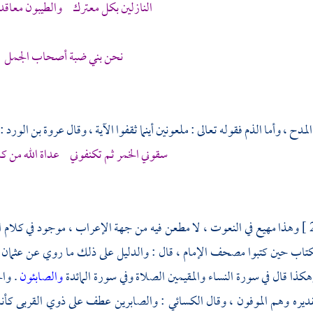
النازلين بكل معترك والطيبون معاقد 
نحن بني ضبة أصحاب الجمل
دح ، وأما الذم فقوله تعالى : ملعونين أينما ثقفوا الآية ، وقال
عروة بن الورد
:
سقوني الخمر ثم تكنفوني عداة الله من 
وهذا مهيع في النعوت ، لا مطعن فيه من جهة الإعراب ، موجود في كلام ا
تاب حين كتبوا مصحف الإمام ، قال : والدليل على ذلك ما روي عن
عثمان
وهكذا قال في سورة النساء والمقيمين الصلاة وفي سورة المائدة
والصابئون
. وال
ديره وهم الموفون ، وقال
الكسائي
: والصابرين عطف على ذوي القربى كأنه 