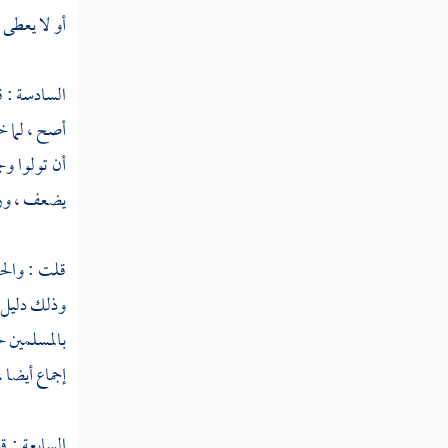
قوله تعالى قالوا سبحانك لا علم لنا إلا ما
أو لا يعطى ح
علمتنا إنك أنت العليم الحكيم
السادسة : ق
قوله تعالى قال يا آدم أنبئهم بأسمائهم
أصح ، لما 
قوله تعالى وإذ قلنا للملائكة اسجدوا لآدم
أن تولوا وج
فسجدوا إلا إبليس أبى واستكبر وكان من
الكافرين
يضعف ، و
قوله تعالى وقلنا يا آدم اسكن أنت وزوجك
الجنة وكلا منها رغدا حيث شئتما
قلت : والحد
وذلك دليل ع
قوله تعالى فأزلهما الشيطان عنها فأخرجهما مما
كانا فيه
بالمسلمين ح
إجماع أيضا ،
قوله تعالى فتلقى آدم من ربه كلمات فتاب
عليه إنه هو التواب الرحيم
السابعة : ق