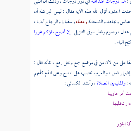
 :
هم درجات عند الله
أي ذوو درجات ، وذلك أن النبي
دت الحدود أنزل الله هذه الآية فقال : ليس البر كله أن
 عباس
ومجاهد
والضحاك
وعطاء
وسفيان
والزجاج
أيضا ،
ل عدل ، وصوم وفطر ، وفي التنزيل :
إن أصبح ماؤكم غورا
ح الباء .
فا على من لأن من في موضع جمع ومحل رفع ، كأنه قال :
بإضمار فعل ، والعرب تنصب على المدح وعلى الذم كأنهم
ه :
والمقيمين الصلاة
، وأنشد
الكسائي
:
ت أمر غاويها
دار نخليها
ة الجزر