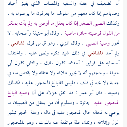
أن الضعيف في عقله والسفيه والمصاب الذي يفيق أحيانا
وصاياهم إذا كان معهم من عقولهم ما يعرفون ما يوصون به ،
وكذلك
الصبي الصغير إذا كان يعقل ما أوصى به ولم يأت بمنكر
من القول فوصيته جائزة ماضية
، وقال
أبو حنيفة
وأصحابه : لا
تجوز
وصية الصبي
، وقال
المزني
: وهو قياس قول
الشافعي
،
ولم أجد
للشافعي
في ذلك شيئا ذكره ونص عليه . واختلف
أصحابه على قولين : أحدهما كقول
مالك
، والثاني كقول
أبي
حنيفة
، وحجتهم أنه لا يجوز طلاقه ولا عتاقه ولا يقتص منه في
جناية ولا يحد في قذف ، فليس كالبالغ المحجور عليه ، فكذلك
وصيته . قال
أبو عمر
: قد اتفق هؤلاء على أن
وصية البالغ
المحجور عليه
جائزة ، ومعلوم أن من يعقل من الصبيان ما
يوصي به فحاله حال المحجور عليه في ماله ، وعلة الحجر تبذير
المال وإتلافه ، وتلك علة مرتفعة عنه بالموت ، وهو بالمحجور