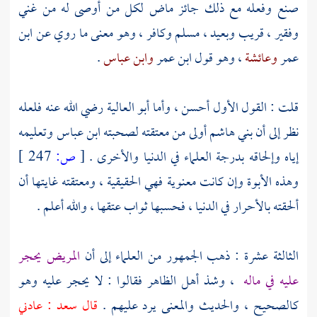
صنع وفعله مع ذلك جائز ماض لكل من أوصى له من غني
وفقير ، قريب وبعيد ، مسلم وكافر ، وهو معنى ما روي عن
ابن
عمر
وعائشة
، وهو قول
ابن عمر
وابن عباس
.
قلت : القول الأول أحسن ، وأما
أبو العالية
رضي الله عنه فلعله
نظر إلى أن
بني هاشم
أولى من معتقته لصحبته
ابن عباس
وتعليمه
إياه وإلحاقه بدرجة العلماء في الدنيا والأخرى .
[
ص:
247 ]
وهذه الأبوة وإن كانت معنوية فهي الحقيقية ، ومعتقته غايتها أن
ألحقته بالأحرار في الدنيا ، فحسبها ثواب عتقها ، والله أعلم .
الثالثة عشرة : ذهب الجمهور من العلماء إلى أن
المريض يحجر
عليه في ماله
، وشذ أهل الظاهر فقالوا : لا يحجر عليه وهو
كالصحيح ، والحديث والمعنى يرد عليهم .
قال
سعد
: عادني