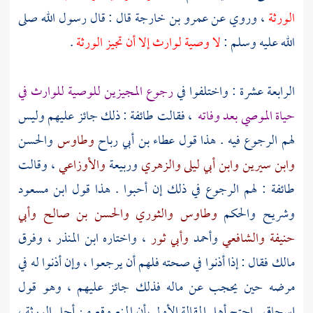
الورثة
، وروي عن
عمرو بن خارجة
قال : قال رسول الله صلى
الله عليه وسلم :
لا وصية لوارث إلا أن تجيز الورثة
.
الرابعة عشرة : واختلفوا في
رجوع المجيزين للوصية للوارث في
حياة الموصي بعد وفاته
، فقالت طائفة : ذلك جائز عليهم وليس
لهم الرجوع فيه . هذا قول
عطاء بن أبي رباح
وطاوس
والحسن
وابن سيرين
وابن أبي ليلى
والزهري
وربيعة
والأوزاعي
، وقالت
طائفة : لهم الرجوع في ذلك إن أحبوا . هذا قول
ابن مسعود
وشريح
والحكم
وطاوس
والثوري
والحسن بن صالح
وأبي
حنيفة
والشافعي
وأحمد
وأبي ثور
، واختاره
ابن المنذر
، وفرق
مالك
فقال : إذا أذنوا في صحته فلهم أن يرجعوا ، وإن أذنوا له في
مرضه حين يحجب عن ماله فذلك جائز عليهم ، وهو قول
إسحاق
. احتج أهل المقالة الأولى بأن المنع وقع من أجل الورثة ،