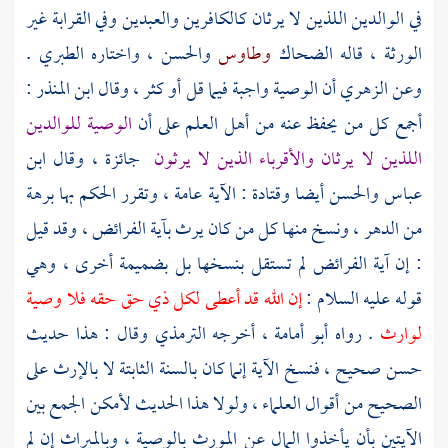
في الوالدين اللذين لا يرثان كالكافرين والعبدين وفي القرابة غير
الورثة ، قاله
الضحاك
وطاوس
والحسن
، واختاره
الطبري
.
وعن
الزهري
أن الوصية واجبة فيما قل أو كثر ، وقال
ابن المنذر
:
أجمع كل من يحفظ عنه من أهل العلم على أن
الوصية للوالدين
اللذين لا يرثان والأقرباء الذين لا يرثون
جائزة ، وقال
ابن
عباس
والحسن
أيضا
وقتادة
: الآية عامة ، وتقرر الحكم بها برهة
من الدهر ، ونسخ منها كل من كان يرث بآية الفرائض ، وقد قيل
: إن آية الفرائض لم تستقل بنسخها بل بضميمة أخرى ، وهي
قوله عليه السلام :
إن الله قد أعطى لكل ذي حق حقه فلا وصية
لوارث
. رواه
أبو أمامة
، أخرجه
الترمذي
وقال : هذا حديث
حسن صحيح ، فنسخ الآية إنما كان بالسنة الثابتة لا بالإرث على
الصحيح من أقوال العلماء ، ولولا هذا الحديث لأمكن الجمع بين
الآيتين بأن يأخذوا المال عن المورث بالوصية ، وبالميراث إن لم