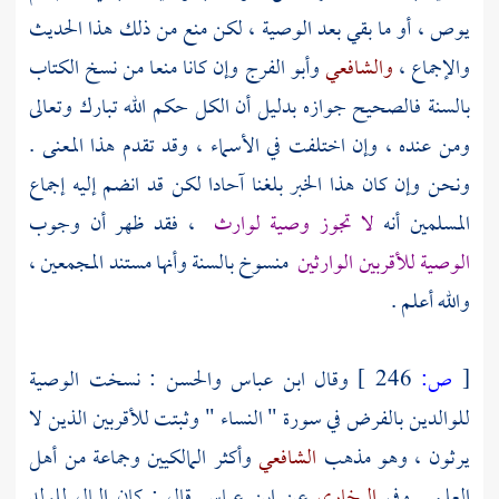
يوص ، أو ما بقي بعد الوصية ، لكن منع من ذلك هذا الحديث
والإجماع ،
والشافعي
وأبو الفرج
وإن كانا منعا من نسخ الكتاب
بالسنة فالصحيح جوازه بدليل أن الكل حكم الله تبارك وتعالى
ومن عنده ، وإن اختلفت في الأسماء ، وقد تقدم هذا المعنى .
ونحن وإن كان هذا الخبر بلغنا آحادا لكن قد انضم إليه إجماع
المسلمين أنه
لا تجوز وصية لوارث
، فقد ظهر أن وجوب
الوصية للأقربين الوارثين
منسوخ بالسنة وأنها مستند المجمعين ،
والله أعلم .
[
ص:
246 ]
وقال
ابن عباس
والحسن
: نسخت الوصية
للوالدين بالفرض في سورة " النساء " وثبتت للأقربين الذين لا
يرثون ، وهو مذهب
الشافعي
وأكثر المالكيين وجماعة من أهل
العلم . وفي
البخاري
عن
ابن عباس
قال : كان المال للولد