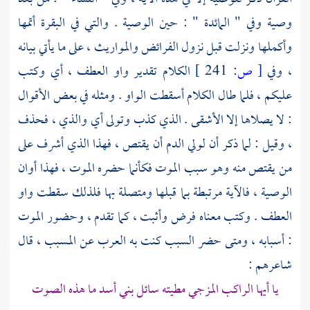
وصية وفي " المائدة " : حين الوصية . والتي في البقرة أتمها
وأكملها ونزلت قبل نزول الفرائض والمواريث ، على ما يأتي بيانه
، وفي
[
ص:
241 ]
الكلام تقدير واو العطف ، أي وكتب
عليكم ، فلما طال الكلام أسقطت الواو . ومثله في بعض الأقوال
: لا يصلاها إلا الأشقى . الذي كذب وتولى أي والذي ، فحذف
، وقيل : لما ذكر أن لولي الدم أن يقتص ، فهذا الذي أشرف على
من يقتص منه وهو سبب الموت فكأنما حضره الموت ، فهذا أوان
الوصية ، فالآية مرتبطة بما قبلها ومتصلة بها فلذلك سقطت واو
العطف . وكتب معناه فرض وأثبت ، كما تقدم ، وحضور الموت
: أسبابه ، ومتى حضر السبب كنت به العرب عن المسبب ، قال
شاعرهم :
يا أيها الراكب المزجي مطيته سائل بني أسد ما هذه الصوت