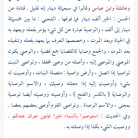
وعائشة
وابن عباس
وقالوا في سبعمائة دينار إنه قليل .
قتادة
عن
الحسن
: الخير ألف دينار فما فوقها .
الشعبي
: ما بين خمسمائة
دينار إلى ألف ، والوصية عبارة عن كل شيء يؤمر بفعله ويعهد به
في الحياة وبعد الموت ، وخصصها العرف بما يعهد بفعله وتنفيذه
بعد الموت ، والجمع وصايا كالقضايا جمع قضية ، والوصي يكون
الموصي والموصى إليه ، وأصله من وصى مخففا ، وتواصى النبت
تواصيا إذا اتصل ، وأرض واصية : متصلة النبات ، وأوصيت له
بشيء وأوصيت إليه إذا جعلته وصيك ، والاسم الوصاية
والوصاية ( بالكسر والفتح ) ، وأوصيته ووصيته أيضا توصية
بمعنى ، والاسم الوصاة . وتواصى القوم أوصى بعضهم بعضا .
وفي الحديث :
استوصوا بالنساء خيرا فإنهن عوان عندكم
.
ووصيت الشيء بكذا إذا وصلته به .