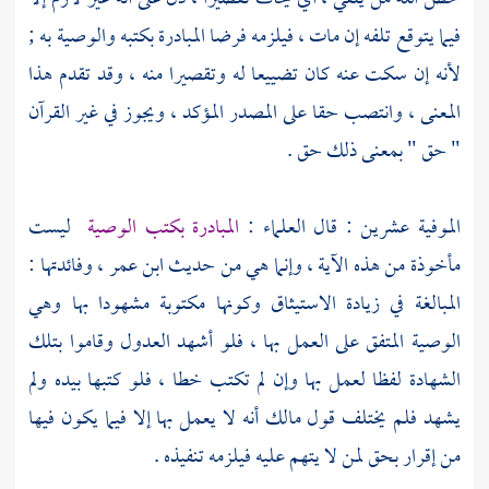
فيما يتوقع تلفه إن مات ، فيلزمه فرضا المبادرة بكتبه والوصية به ;
لأنه إن سكت عنه كان تضييعا له وتقصيرا منه ، وقد تقدم هذا
المعنى ، وانتصب حقا على المصدر المؤكد ، ويجوز في غير القرآن
" حق " بمعنى ذلك حق .
الموفية عشرين : قال العلماء :
المبادرة بكتب الوصية
ليست
مأخوذة من هذه الآية ، وإنما هي من حديث
ابن عمر
، وفائدتها :
المبالغة في زيادة الاستيثاق وكونها مكتوبة مشهودا بها وهي
الوصية المتفق على العمل بها ، فلو أشهد العدول وقاموا بتلك
الشهادة لفظا لعمل بها وإن لم تكتب خطا ، فلو كتبها بيده ولم
يشهد فلم يختلف قول
مالك
أنه لا يعمل بها إلا فيما يكون فيها
من إقرار بحق لمن لا يتهم عليه فيلزمه تنفيذه .