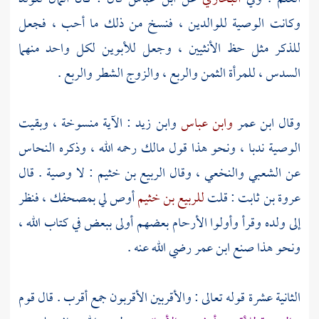
وكانت الوصية للوالدين ، فنسخ من ذلك ما أحب ، فجعل
للذكر مثل حظ الأنثيين ، وجعل للأبوين لكل واحد منهما
السدس ، للمرأة الثمن والربع ، والزوج الشطر والربع .
وقال
ابن عمر
وابن عباس
وابن زيد
: الآية منسوخة ، وبقيت
الوصية ندبا ، ونحو هذا قول
مالك
رحمه الله ، وذكره
النحاس
عن
الشعبي
والنخعي
، وقال
الربيع بن خثيم
: لا وصية . قال
عروة بن ثابت
: قلت
للربيع بن خثيم
أوص لي بمصحفك ، فنظر
إلى ولده وقرأ وأولوا الأرحام بعضهم أولى ببعض في كتاب الله ،
ونحو هذا صنع
ابن عمر
رضي الله عنه .
الثانية عشرة قوله تعالى : والأقربين الأقربون جمع أقرب . قال قوم