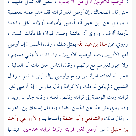
:
الوصية للأقربين أولى من الأجانب
، لنص الله تعالى عليهم ،
حتى قال
الضحاك
: إن أوصى لغير قرابته فقد ختم عمله بمعصية
، وروي عن
ابن عمر
أنه أوصى لأمهات أولاده لكل واحدة
بأربعة آلاف . وروي أن
عائشة
وصت لمولاة لها بأثاث البيت ،
وروي عن
سالم بن عبد الله
بمثل ذلك ، وقال
الحسن
: إن أوصى
لغير الأقربين ردت الوصية للأقربين ، فإن كانت لأجنبي فمعهم ،
ولا تجوز لغيرهم مع تركهم ، وقال الناس حين مات
أبو العالية
:
عجبا له أعتقته امرأة من
رياح
وأوصى بماله
لبني هاشم
، وقال
الشعبي
: لم يكن له ذلك ولا كرامة وقال
طاوس
: إذا أوصى لغير
قرابته ردت الوصية إلى قرابته ونقض فعله ، وقاله
جابر بن زيد
،
وقد روي مثل هذا عن
الحسن
أيضا ، وبه قال
إسحاق بن راهويه
، وقال
مالك
والشافعي
وأبو حنيفة
وأصحابهم
والأوزاعي
وأحمد
بن حنبل
: من
أوصى لغير قرابته وترك قرابته محتاجين
فبئسما