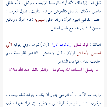
قيل له : إنما ذلك لأنه أراد بالوصية الإيصاء ، وقيل : لأنه تخلل
فاصل ، فكان الفاصل كالعوض من تاء التأنيث ، تقول العرب :
حضر القاضي اليوم امرأة ، وقد حكى
سيبويه
: قام امرأة ، ولكن
حسن ذلك إنما هو مع طول الحائل .
الثالثة :
قوله تعالى :
إن ترك خيرا
( إن ) شرط ، وفي جوابه
لأبي
الحسن الأخفش
قولان ، قال
الأخفش
: التقدير فالوصية ، ثم
حذفت الفاء ، كما قال الشاعر :
من يفعل الحسنات الله يشكرها والشر بالشر عند الله مثلان
والجواب الآخر : أن الماضي يجوز أن يكون جوابه قبله وبعده ،
فيكون التقدير الوصية للوالدين والأقربين إن ترك خيرا ، فإن