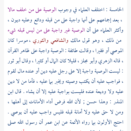
الخامسة : اختلف العلماء في وجوب
الوصية على من خلف مالا
، بعد إجماعهم على أنها واجبة على من قبله ودائع وعليه ديون ،
وأكثر العلماء على أن
الوصية غير واجبة على من ليس قبله شيء
من ذلك ، وهو قول
مالك
والشافعي
والثوري
، موسرا كان
الموصي أو فقيرا ، وقالت طائفة : الوصية واجبة على ظاهر القرآن
، قاله
الزهري
وأبو مجلز
، قليلا كان المال أو كثيرا ، وقال
أبو ثور
: ليست الوصية واجبة إلا على رجل عليه دين أو عنده مال لقوم
، فواجب عليه أن يكتب وصيته ويخبر بما عليه ، فأما من لا دين
عليه ولا وديعة عنده فليست بواجبة عليه إلا أن يشاء . قال
ابن
المنذر
: وهذا حسن ; لأن الله فرض أداء الأمانات إلى أهلها ،
ومن لا حق عليه ولا أمانة قبله فليس واجب عليه أن يوصي .
احتج الأولون بما رواه الأئمة عن
ابن عمر
أن رسول الله صلى