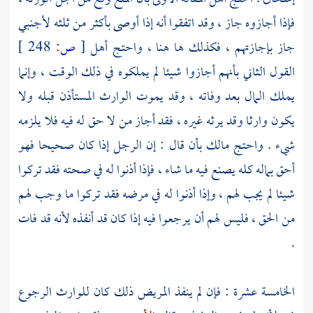
فإذا أجازوه جاز ، وقد اتفقوا أنه إذا أوصى بأكثر من ثلثه لأجنبي
جاز بإجازتهم ، فكذلك ها هنا ، واحتج أهل
[
ص:
248 ]
القول الثاني بأنهم أجازوا شيئا لم يملكوه في ذلك الوقت ، وإنما
يملك المال بعد وفاته ، وقد يموت الوارث المستأذن قبله ولا
يكون وارثا وقد يرثه غيره ، فقد أجاز من لا حق له فيه فلا يلزمه
شيء . واحتج
مالك
بأن قال : إن الرجل إذا كان صحيحا فهو
أحق بماله كله يصنع فيه ما شاء ، فإذا أذنوا له في صحته فقد تركوا
شيئا لم يجب لهم ، وإذا أذنوا له في مرضه فقد تركوا ما وجب لهم
من الحق ، فليس لهم أن يرجعوا فيه إذا كان قد أنفذه لأنه قد فات
.
الخامسة عشرة : فإن لم ينفذ المريض ذلك كان للوارث الرجوع