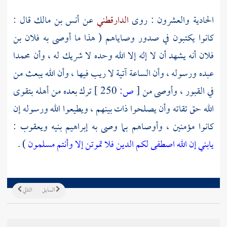
الحادية والعشرون : روى
الدارقطني
عن
أنس بن مالك
قال :
كانوا يكتبون في صدور وصاياهم ( هذا ما أوصى به فلان بن
فلان أنه يشهد أن لا إله إلا الله وحده لا شريك له ، وأن
محمدا
عبده ورسوله ، وأن الساعة آتية لا ريب فيها ، وأن الله يبعث من
في القبور ، وأوصى من
[
ص:
250 ]
ترك بعده من أهله بتقوى
الله حق تقاته وأن يصلحوا ذات بينهم ، ويطيعوا الله ورسوله إن
كانوا مؤمنين ، وأوصاهم بما وصى به
إبراهيم
بنيه
ويعقوب
:
يابني إن الله اصطفى لكم الدين فلا تموتن إلا وأنتم مسلمون
) .
السابق
التالي