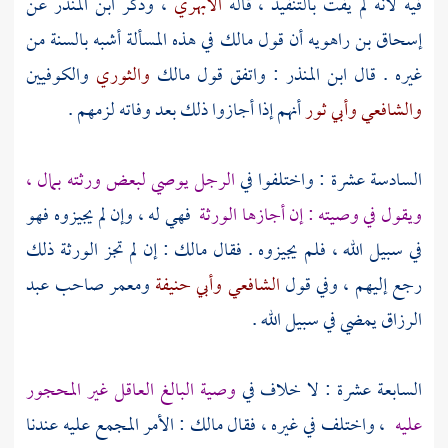
فيه لأنه لم يفت بالتنفيذ ، قاله
الأبهري
، وذكر
ابن المنذر
عن
إسحاق بن راهويه
أن قول
مالك
في هذه المسألة أشبه بالسنة من
غيره . قال
ابن المنذر
: واتفق قول
مالك
والثوري
والكوفيين
والشافعي
وأبي ثور
أنهم إذا أجازوا ذلك بعد وفاته لزمهم .
السادسة عشرة : واختلفوا في
الرجل يوصي لبعض ورثته بمال ،
ويقول في وصيته : إن أجازها الورثة
فهي له ، وإن لم يجيزوه فهو
في سبيل الله ، فلم يجيزوه . فقال
مالك
: إن لم تجز الورثة ذلك
رجع إليهم ، وفي قول
الشافعي
وأبي حنيفة
ومعمر
صاحب
عبد
الرزاق
يمضي في سبيل الله .
السابعة عشرة : لا خلاف في
وصية البالغ العاقل غير المحجور
عليه
، واختلف في غيره ، فقال
مالك
: الأمر المجمع عليه عندنا