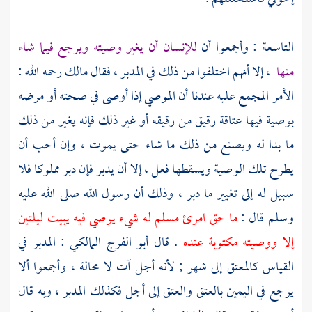
التاسعة : وأجمعوا أن
للإنسان أن يغير وصيته ويرجع فيما شاء
منها
، إلا أنهم اختلفوا من ذلك في المدبر ، فقال
مالك
رحمه الله :
الأمر المجمع عليه عندنا أن الموصي إذا أوصى في صحته أو مرضه
بوصية فيها عتاقة رقيق من رقيقه أو غير ذلك فإنه يغير من ذلك
ما بدا له ويصنع من ذلك ما شاء حتى يموت ، وإن أحب أن
يطرح تلك الوصية ويسقطها فعل ، إلا أن يدبر فإن دبر مملوكا فلا
سبيل له إلى تغيير ما دبر ، وذلك أن رسول الله صلى الله عليه
وسلم قال :
ما حق امرئ مسلم له شيء يوصي فيه يبيت ليلتين
إلا ووصيته مكتوبة عنده
. قال
أبو الفرج المالكي
: المدبر في
القياس كالمعتق إلى شهر ; لأنه أجل آت لا محالة ، وأجمعوا ألا
يرجع في اليمين بالعتق والعتق إلى أجل فكذلك المدبر ، وبه قال