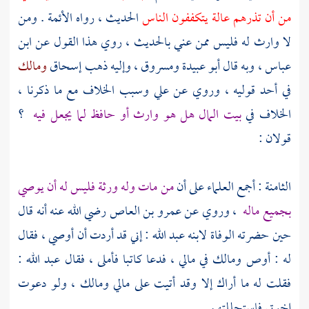
من أن تذرهم عالة يتكففون الناس
الحديث ، رواه الأئمة . ومن
لا وارث له فليس ممن عني بالحديث ، روي هذا القول عن
ابن
عباس
، وبه قال
أبو عبيدة
ومسروق
، وإليه ذهب
إسحاق
ومالك
في أحد قوليه ، وروي عن
علي
وسبب الخلاف مع ما ذكرنا ،
الخلاف في
بيت المال هل هو وارث أو حافظ لما يجعل فيه
؟
قولان :
الثامنة : أجمع العلماء على أن
من مات وله ورثة فليس له أن يوصي
بجميع ماله
، وروي عن
عمرو بن العاص
رضي الله عنه أنه قال
حين حضرته الوفاة لابنه
عبد الله
: إني قد أردت أن أوصي ، فقال
له : أوص ومالك في مالي ، فدعا كاتبا فأملى ، فقال
عبد الله
:
فقلت له ما أراك إلا وقد أتيت على مالي ومالك ، ولو دعوت
إخوتي فاستحللتهم .