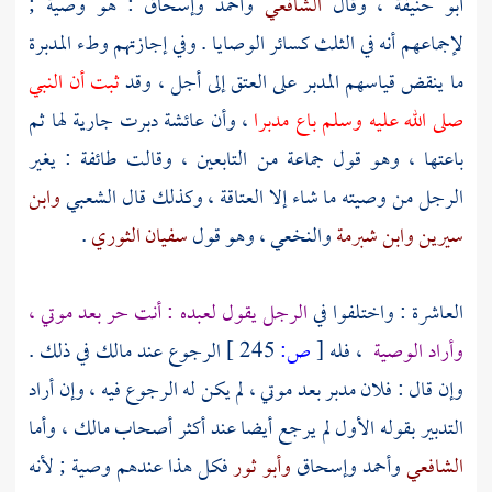
أبو حنيفة
، وقال
الشافعي
وأحمد
وإسحاق
: هو وصية ;
لإجماعهم أنه في الثلث كسائر الوصايا . وفي إجازتهم وطء المدبرة
ما ينقض قياسهم المدبر على العتق إلى أجل ، وقد
ثبت أن النبي
صلى الله عليه وسلم باع مدبرا
، وأن
عائشة
دبرت جارية لها ثم
باعتها ، وهو قول جماعة من التابعين ، وقالت طائفة : يغير
الرجل من وصيته ما شاء إلا العتاقة ، وكذلك قال
الشعبي
وابن
سيرين
وابن شبرمة
والنخعي
، وهو قول
سفيان الثوري
.
العاشرة : واختلفوا في
الرجل يقول لعبده : أنت حر بعد موتي ،
وأراد الوصية
، فله
[
ص:
245 ]
الرجوع عند
مالك
في ذلك .
وإن قال : فلان مدبر بعد موتي ، لم يكن له الرجوع فيه ، وإن أراد
التدبير بقوله الأول لم يرجع أيضا عند أكثر أصحاب
مالك
، وأما
الشافعي
وأحمد
وإسحاق
وأبو ثور
فكل هذا عندهم وصية ; لأنه