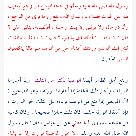
رسول الله صلى الله عليه وسلم في حجة الوداع من وجع أشفيت
منه على الموت فقلت يا رسول الله ، بلغ بي ما ترى من الوجع ،
وأنا ذو مال ولا يرثني إلا بنت واحدة ، أفأتصدق بثلثي مالي ؟
قال : لا ، قلت : أفأتصدق بشطره ؟ قال : لا ، الثلث والثلث
كثير إنك أن تذر ورثتك أغنياء خير من أن تذرهم عالة يتكففون
الناس
الحديث .
ومنع أهل الظاهر أيضا
الوصية بأكثر من الثلث
وإن أجازها
الورثة ، وأجاز ذلك الكافة إذا أجازها الورثة ، وهو الصحيح ;
لأن المريض إنما منع من الوصية بزيادة على الثلث لحق الوارث ،
فإذا أسقط الورثة حقهم كان ذلك جائزا صحيحا ، وكان كالهبة
من عندهم ، وروى
الدارقطني
عن
ابن عباس
، قال : قال رسول
الله صلى الله عليه وسلم :
لا تجوز الوصية لوارث إلا أن يشاء