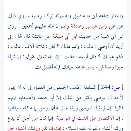
واختار جماعة لمن ماله قليل وله ورثة ترك الوصية ، روي ذلك
عن
علي
وابن عباس
وعائشة
رضوان الله عليهم أجمعين . روى
ابن أبي شيبة
من حديث
ابن أبي مليكة
عن
عائشة
قال لها : إني
أريد أن أوصي : قالت : وكم مالك ؟ قال : ثلاثة آلاف . قالت :
فكم عيالك ؟ قال أربعة . قالت : إن الله تعالى يقول :
إن ترك
خيرا
وهذا شيء يسير فدعه لعيالك فإنه أفضل لك .
[
ص:
244 ]
السابعة : ذهب الجمهور من العلماء إلى أنه لا يجوز
لأحد أن يوصي بأكثر من الثلث إلا
أبا حنيفة
وأصحابه فإنهم
قالوا : إن لم يترك الموصي ورثة جاز له أن يوصي بماله كله ، وقالوا
: إن
الاقتصار على الثلث في الوصية
إنما كان من أجل أن يدع
ورثته أغنياء ، لقوله عليه السلام :
إنك إن تذر ورثتك أغنياء خير