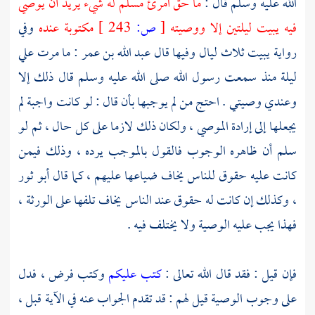
الله عليه وسلم قال :
ما حق امرئ مسلم له شيء يريد أن يوصي
فيه يبيت ليلتين إلا ووصيته
[
ص:
243 ]
مكتوبة عنده
وفي
رواية يبيت ثلاث ليال وفيها قال
عبد الله بن عمر
: ما مرت علي
ليلة منذ سمعت رسول الله صلى الله عليه وسلم قال ذلك إلا
وعندي وصيتي . احتج من لم يوجبها بأن قال : لو كانت واجبة لم
يجعلها إلى إرادة الموصي ، ولكان ذلك لازما على كل حال ، ثم لو
سلم أن ظاهره الوجوب فالقول بالموجب يرده ، وذلك فيمن
كانت عليه حقوق للناس يخاف ضياعها عليهم ، كما قال
أبو ثور
، وكذلك إن كانت له حقوق عند الناس يخاف تلفها على الورثة ،
فهذا يجب عليه الوصية ولا يختلف فيه .
فإن قيل : فقد قال الله تعالى :
كتب عليكم
وكتب فرض ، فدل
على وجوب الوصية قيل لهم : قد تقدم الجواب عنه في الآية قبل ،