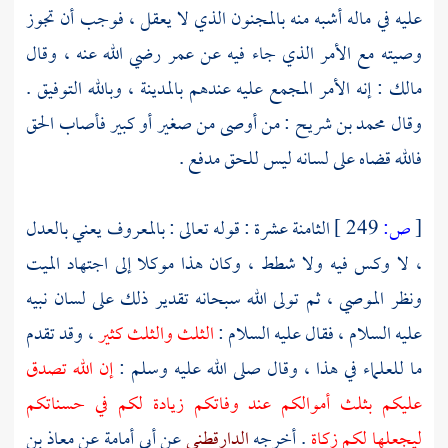
عليه في ماله أشبه منه بالمجنون الذي لا يعقل ، فوجب أن تجوز
وصيته مع الأمر الذي جاء فيه عن
عمر
رضي الله عنه ، وقال
مالك
: إنه الأمر المجمع عليه عندهم
بالمدينة
، وبالله التوفيق .
وقال
محمد بن شريح
: من أوصى من صغير أو كبير فأصاب الحق
فالله قضاه على لسانه ليس للحق مدفع .
[
ص:
249 ]
الثامنة عشرة : قوله تعالى : بالمعروف يعني بالعدل
، لا وكس فيه ولا شطط ، وكان هذا موكلا إلى اجتهاد الميت
ونظر الموصي ، ثم تولى الله سبحانه تقدير ذلك على لسان نبيه
عليه السلام ، فقال عليه السلام :
الثلث والثلث كثير
، وقد تقدم
ما للعلماء في هذا ، وقال صلى الله عليه وسلم :
إن الله تصدق
عليكم بثلث أموالكم عند وفاتكم زيادة لكم في حسناتكم
ليجعلها لكم زكاة
. أخرجه
الدارقطني
عن
أبي أمامة
عن
معاذ بن