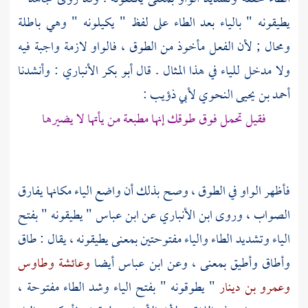
يطيقونه " بالياء بعد الطاء على لفظ " يكيلونه " وهي باطلة
ومحال ; لأن الفعل مأخوذ من الطوق ، فالواو لازمة واجبة فيه
ولا مدخل للياء في هذا المثال . قال
أبو بكر الأنباري
: وأنشدنا
أحمد بن يحيى النحوي
لأبي ذؤيب
:
فقيل تحمل فوق طوقك إنها مطبعة من يأتها لا يضيرها
فأظهر الواو في الطوق ، وصح بذلك أن واضع الياء مكانها يفارق
الصواب ، وروى
ابن الأنباري
عن
ابن عباس
" يطيقونه " بفتح
الياء وتشديد الطاء والياء مفتوحتين بمعنى يطيقونه ، يقال : طاق
وأطاق وأطيق بمعنى ، وعن
ابن عباس
أيضا
وعائشة
وطاوس
وعمرو بن دينار
" يطوقونه " بفتح الياء وشد الطاء مفتوحة ،