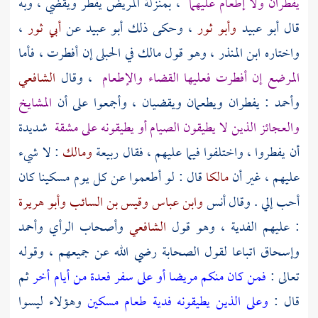
يفطران ولا إطعام عليهما
، بمنزلة المريض يفطر ويقضي ، وبه
قال
أبو عبيد
وأبو ثور
، وحكى ذلك
أبو عبيد
عن
أبي ثور
،
واختاره
ابن المنذر
، وهو قول
مالك
في الحبلى إن أفطرت ، فأما
المرضع إن أفطرت فعليها القضاء والإطعام
، وقال
الشافعي
وأحمد
: يفطران ويطعمان ويقضيان ، وأجمعوا على أن
المشايخ
والعجائز الذين لا يطيقون الصيام أو يطيقونه على مشقة
شديدة
أن يفطروا ، واختلفوا فيما عليهم ، فقال
ربيعة
ومالك
: لا شيء
عليهم ، غير أن
مالكا
قال : لو أطعموا عن كل يوم مسكينا كان
أحب إلي . وقال
أنس
وابن عباس
وقيس بن السائب
وأبو هريرة
: عليهم الفدية ، وهو قول
الشافعي
وأصحاب الرأي
وأحمد
وإسحاق
اتباعا لقول الصحابة رضي الله عن جميعهم ، وقوله
تعالى :
فمن كان منكم مريضا أو على سفر فعدة من أيام أخر
ثم
قال :
وعلى الذين يطيقونه فدية طعام مسكين
وهؤلاء ليسوا