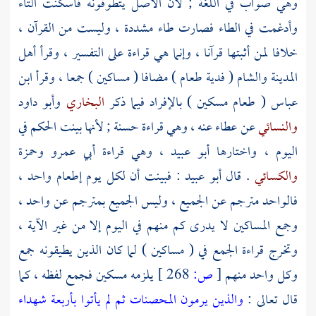
وهي صواب في اللغة ; لأن الأصل يتطوقونه فأسكنت التاء
وأدغمت في الطاء فصارت طاء مشددة ، وليست من القرآن ،
خلافا لمن أثبتها قرآنا ، وإنما هي قراءة على التفسير ، وقرأ
أهل
المدينة
والشام
( فدية طعام ) مضافا ( مساكين ) جمعا ، وقرأ
ابن
عباس
( طعام مسكين ) بالإفراد فيما ذكر
البخاري
وأبو داود
والنسائي
عن
عطاء
عنه ، وهي قراءة حسنة ; لأنها بينت الحكم في
اليوم ، واختارها
أبو عبيد
، وهي قراءة
أبي عمرو
وحمزة
والكسائي
. قال
أبو عبيد
: فبينت أن لكل يوم إطعام واحد ،
فالواحد مترجم عن الجميع ، وليس الجميع بمترجم عن واحد ،
وجمع المساكين لا يدرى كم منهم في اليوم إلا من غير الآية ،
وتخرج قراءة الجمع في ( مساكين ) لما كان الذين يطيقونه جمع
وكل واحد منهم
[
ص:
268 ]
يلزمه مسكين فجمع لفظه ، كما
قال تعالى :
والذين يرمون المحصنات ثم لم يأتوا بأربعة شهداء