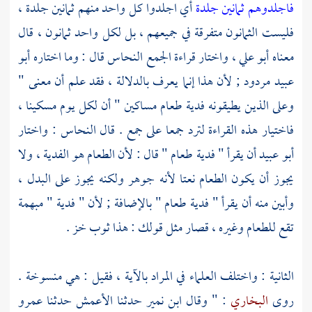
فاجلدوهم ثمانين جلدة
أي اجلدوا كل واحد منهم ثمانين جلدة ،
فليست الثمانون متفرقة في جميعهم ، بل لكل واحد ثمانون ، قال
معناه
أبو علي
، واختار قراءة الجمع
النحاس
قال : وما اختاره
أبو
عبيد
مردود ; لأن هذا إنما يعرف بالدلالة ، فقد علم أن معنى "
وعلى الذين يطيقونه فدية طعام مساكين " أن لكل يوم مسكينا ،
فاختيار هذه القراءة لترد جمعا على جمع . قال
النحاس
: واختار
أبو عبيد
أن يقرأ " فدية طعام " قال : لأن الطعام هو الفدية ، ولا
يجوز أن يكون الطعام نعتا لأنه جوهر ولكنه يجوز على البدل ،
وأبين منه أن يقرأ " فدية طعام " بالإضافة ; لأن " فدية " مبهمة
تقع للطعام وغيره ، قصار مثل قولك : هذا ثوب خز .
الثانية : واختلف العلماء في المراد بالآية ، فقيل : هي منسوخة .
روى
البخاري
: " وقال
ابن نمير
حدثنا
الأعمش
حدثنا
عمرو