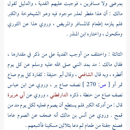
بمرضى ولا مسافرين ، فوجبت عليهم الفدية ، والدليل لقول
مالك
: أن هذا مفطر لعذر موجود فيه وهو الشيخوخة والكبر
فلم يلزمه إطعام كالمسافر والمريض ، وروي هذا عن
الثوري
ومكحول
، واختاره
ابن المنذر
.
الثالثة : واختلف من أوجب الفدية على من ذكر في مقدارها ،
فقال
مالك
: مد بمد النبي صلى الله عليه وسلم عن كل يوم
أفطره ، وبه قال
الشافعي
، وقال
أبو حنيفة
: كفارة كل يوم صاع
تمر أو
[
ص:
270 ]
نصف صاع بر ، وروي عن
ابن عباس
نصف صاع من حنطة ، ذكره
الدارقطني
، وروي عن
أبي هريرة
قال : من أدركه الكبر فلم يستطع أن يصوم فعليه لكل يوم مد من
قمح . وروي عن
أنس بن مالك
أنه ضعف عن الصوم عاما
فصنع جفنة من طعام ثم دعا بثلاثين مسكينا فأشبعهم .