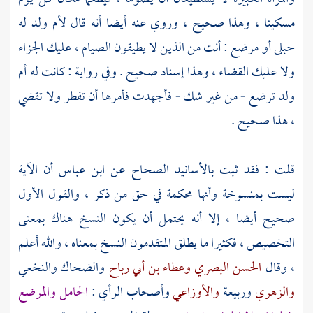
مسكينا ، وهذا صحيح ، وروي عنه أيضا أنه قال لأم ولد له
حبلى أو مرضع : أنت من الذين لا يطيقون الصيام ، عليك الجزاء
ولا عليك القضاء ، وهذا إسناد صحيح . وفي رواية : كانت له أم
ولد ترضع - من غير شك - فأجهدت فأمرها أن تفطر ولا تقضي
، هذا صحيح .
قلت : فقد ثبت بالأسانيد الصحاح عن
ابن عباس
أن الآية
ليست بمنسوخة وأنها محكمة في حق من ذكر ، والقول الأول
صحيح أيضا ، إلا أنه يحتمل أن يكون النسخ هناك بمعنى
التخصيص ، فكثيرا ما يطلق المتقدمون النسخ بمعناه ، والله أعلم
، وقال
الحسن البصري
وعطاء بن أبي رباح
والضحاك
والنخعي
والزهري
وربيعة
والأوزاعي
وأصحاب الرأي :
الحامل والمرضع