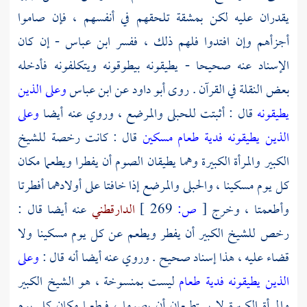
يقدران عليه لكن بمشقة تلحقهم في أنفسهم ، فإن صاموا
أجزأهم وإن افتدوا فلهم ذلك ، ففسر
ابن عباس
- إن كان
الإسناد عنه صحيحا - يطيقونه بيطوقونه ويتكلفونه فأدخله
بعض النقلة في القرآن . روى
أبو داود
عن
ابن عباس
وعلى الذين
يطيقونه
قال : أثبتت للحبلى والمرضع ، وروي عنه أيضا
وعلى
الذين يطيقونه فدية طعام مسكين
قال : كانت رخصة للشيخ
الكبير والمرأة الكبيرة وهما يطيقان الصوم أن يفطرا ويطعما مكان
كل يوم مسكينا ، والحبلى والمرضع إذا خافتا على أولادهما أفطرتا
وأطعمتا ، وخرج
[
ص:
269 ]
الدارقطني
عنه أيضا قال :
رخص للشيخ الكبير أن يفطر ويطعم عن كل يوم مسكينا ولا
قضاء عليه ، هذا إسناد صحيح . وروي عنه أيضا أنه قال :
وعلى
الذين يطيقونه فدية طعام
ليست بمنسوخة ، هو الشيخ الكبير
والمرأة الكبيرة لا يستطيعان أن يصوما ، فيطعما مكان كل يوم