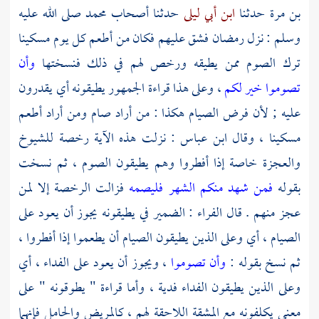
بن مرة
حدثنا
ابن أبي ليلى
حدثنا أصحاب
محمد
صلى الله عليه
وسلم : نزل رمضان فشق عليهم فكان من أطعم كل يوم مسكينا
ترك الصوم ممن يطيقه ورخص لهم في ذلك فنسختها
وأن
تصوموا خير لكم
، وعلى هذا قراءة الجمهور يطيقونه أي يقدرون
عليه ; لأن فرض الصيام هكذا : من أراد صام ومن أراد أطعم
مسكينا ، وقال
ابن عباس
: نزلت هذه الآية رخصة للشيوخ
والعجزة خاصة إذا أفطروا وهم يطيقون الصوم ، ثم نسخت
بقوله
فمن شهد منكم الشهر فليصمه
فزالت الرخصة إلا لمن
عجز منهم . قال
الفراء
: الضمير في يطيقونه يجوز أن يعود على
الصيام ، أي وعلى الذين يطيقون الصيام أن يطعموا إذا أفطروا ،
ثم نسخ بقوله :
وأن تصوموا
، ويجوز أن يعود على الفداء ، أي
وعلى الذين يطيقون الفداء فدية ، وأما قراءة " يطوقونه " على
معنى يكلفونه مع المشقة اللاحقة لهم ، كالمريض والحامل فإنهما