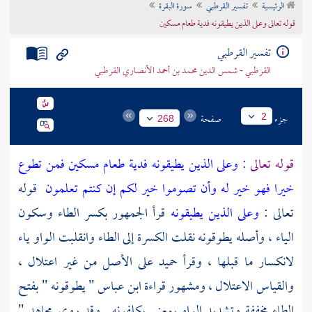
الرئيسية
تفسير القرطبي
سورة البقرة
تراجم الأعلام
قوله تعالى وعلى الذين يطيقونه فدية طعام مسكين
تفسير القرطبي
القرطبي - شمس الدين محمد بن أحمد الأنصاري القرطبي
جزء
صفحة
2
268
قوله تعالى :
وعلى الذين يطيقونه فدية طعام مسكين فمن تطوع
خيرا فهو خير له وأن تصوموا خير لكم إن كنتم تعلمون
قوله
تعالى :
وعلى الذين يطيقونه
قرأ الجمهور بكسر الطاء وسكون
الياء ، وأصله يطوقونه نقلت الكسرة إلى الطاء وانقلبت الواو ياء
لانكسار ما قبلها ، وقرأ
حميد
على الأصل من غير اعتلال ،
والقياس الاعتلال ، ومشهور قراءة
ابن عباس
" يطوقونه " بفتح
الطاء مخففة وتشديد الواو بمعنى يكلفونه . وقد روى
مجاهد
"