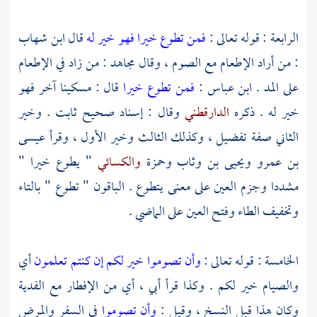
الرابعة : قوله تعالى :
فمن تطوع خيرا فهو خير له
قال
ابن شهاب
: من أراد الإطعام مع الصوم ، وقال
مجاهد
: من زاد في الإطعام
على المد .
ابن عباس
:
فمن تطوع خيرا
قال : مسكينا آخر فهو
خير له . ذكره
الدارقطني
وقال : إسناد صحيح ثابت . وخير
الثاني صفة تفضيل ، وكذلك الثالث وخير الأول ، وقرأ
عيسى
بن عمرو
ويحيى بن وثاب
وحمزة
والكسائي
" يطوع خيرا "
مشددا وجزم العين على معنى يتطوع . الباقون " تطوع " بالتاء
وتخفيف الطاء وفتح العين على الماضي .
الخامسة : قوله تعالى :
وأن تصوموا خير لكم إن كنتم تعلمون
أي
والصيام خير لكم . وكذا قرأ
أبي
، أي من الإفطار مع الفدية
وكان هذا قبل النسخ ، وقيل :
وأن تصوموا
في السفر والمرض