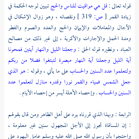
قوله تعالى :
قل هي مواقيت للناس والحج
تبيين لوجه الحكمة في
زيادة القمر
[
ص:
319 ]
ونقصانه ، وهو زوال الإشكال في
الآجال والمعاملات والإيمان والحج والعدد والصوم والفطر
ومدة الحمل والإجارات والأكرية ، إلى غير ذلك من مصالح
العباد ، ونظيره قوله الحق :
وجعلنا الليل والنهار آيتين فمحونا
آية الليل وجعلنا آية النهار مبصرة لتبتغوا فضلا من ربكم
ولتعلموا عدد السنين والحساب
على ما يأتي ، وقوله :
هو الذي
جعل الشمس ضياء والقمر نورا وقدره منازل لتعلموا عدد
السنين والحساب
. وإحصاء الأهلة أيسر من إحصاء الأيام .
الرابعة : وبهذا الذي قررناه يرد على أهل الظاهر ومن قال بقولهم
: إن المساقاة تجوز إلى الأجل المجهول سنين غير معلومة ،
واحتجوا بأن رسول الله صلى الله عليه وسلم عامل اليهود على