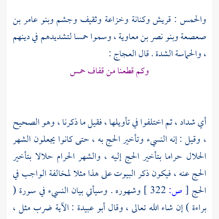
والحمس :
قريش
وكنانة
وخزاعة
وثقيف
وجشم
وبنو عامر بن
صعصعة
وبنو نصر بن معاوية
، وسموا حمسا لتشديدهم في دينهم
، والحماسة الشدة . قال
العجاج
:
وكم قطعنا من قفاف حمس
أي شداد ، ثم اختلفوا في تأويلها ، فقيل ما ذكرنا ، وهو الصحيح
، وقيل : إنه النسيء وتأخير الحج به ، حتى كانوا يجعلون الشهر
الحلال حراما بتأخير الحج إليه ، والشهر الحرام حلالا بتأخير
الحج عنه ، فيكون ذكر البيوت على هذا مثلا لمخالفة الواجب في
الحج
[
ص:
322 ]
وشهوره . وسيأتي بيان النسيء في سورة (
براءة ) إن شاء الله تعالى ، وقال
أبو عبيدة
: الآية ضرب مثل ،