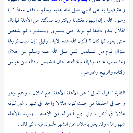
واعترضوا به على النبي صلى الله عليه وسلم ، فقال
معاذ
: يا
رسول الله ، إن اليهود تغشانا ويكثرون مسألتنا عن الأهلة فما بال
الهلال يبدو دقيقا ثم يزيد حتى يستوي ويستدير ، ثم ينتقص
حتى يعود كما كان ؟ فأنزل الله هذه الآية . وقيل : إن سبب نزولها
سؤال قوم من المسلمين النبي صلى الله عليه وسلم عن الهلال
وما سبب محاقه وكماله ومخالفته لحال الشمس ، قاله
ابن عباس
وقتادة
والربيع
وغيرهم .
الثانية : قوله تعالى : عن الأهلة الأهلة جمع الهلال ، وجمع وهو
واحد في الحقيقة من حيث كونه هلالا واحدا في شهر ، غير كونه
هلالا في آخر ، فإنما جمع أحواله من الأهلة . ويريد بالأهلة
شهورها ، وقد يعبر بالهلال عن الشهر لحلول فيه ، كما قال :