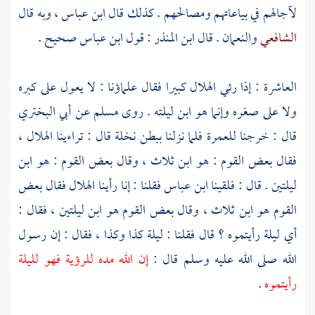
لآجالهم في بياعاتهم ومصالحهم . كذلك قال
ابن عباس
، وبه قال
الشافعي
والنعمان
. قال
ابن المنذر
: قول
ابن عباس
صحيح .
العاشرة : إذا رئي الهلال كبيرا فقال علماؤنا : لا يعول على كبره
ولا على صغره وإنما هو ابن ليلته . روى
مسلم
عن
أبي البختري
قال : خرجنا للعمرة فلما نزلنا ببطن نخلة قال : تراءينا الهلال ،
فقال بعض القوم : هو ابن ثلاث ، وقال بعض القوم : هو ابن
ليلتين . قال : فلقينا
ابن عباس
فقلنا : إنا رأينا الهلال فقال بعض
القوم هو ابن ثلاث ، وقال بعض القوم هو ابن ليلتين ، فقال :
أي ليلة رأيتموه ؟ قال فقلنا : ليلة كذا وكذا ، فقال : إن رسول
الله صلى الله عليه وسلم قال :
إن الله مده للرؤية فهو لليلة
رأيتموه
.