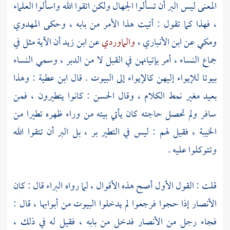
المعنى ليس البر أن تسألوا الجهال ولكن اتقوا الله واسألوا العلماء
، فهذا كما تقول : أتيت هذا الأمر من بابه ، وحكى
المهدوي
ومكي عن
ابن الأنباري
،
والماوردي
عن
ابن زيد
أن الآية مثل في
جماع النساء ، أمر بإتيانهن في القبل لا من الدبر ، وسمي النساء
بيوتا للإيواء إليهن كالإيواء إلى البيوت . قال
ابن عطية
: وهذا
بعيد مغير نمط الكلام ، وقال
الحسن
: كانوا يتطيرون ، فمن
سافر ولم تحصل حاجته كان يأتي بيته من وراء ظهره تطيرا من
الخيبة ، فقيل لهم : ليس في التطير بر ، بل البر أن تتقوا الله
وتتوكلوا عليه .
قلت : القول الأول أصح هذه الأقوال ، لما رواه
البراء
قال : كان
الأنصار
إذا حجوا فرجعوا لم يدخلوا البيوت من أبوابها ، قال :
فجاء رجل من الأنصار فدخل من بابه ، فقيل له في ذلك ،