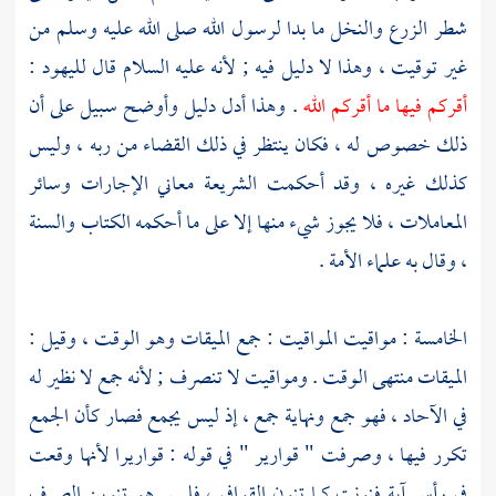
شطر الزرع والنخل ما بدا لرسول الله صلى الله عليه وسلم من
غير توقيت ، وهذا لا دليل فيه ; لأنه عليه السلام قال لليهود :
أقركم فيها ما أقركم الله
. وهذا أدل دليل وأوضح سبيل على أن
ذلك خصوص له ، فكان ينتظر في ذلك القضاء من ربه ، وليس
كذلك غيره ، وقد أحكمت الشريعة معاني الإجارات وسائر
المعاملات ، فلا يجوز شيء منها إلا على ما أحكمه الكتاب والسنة
، وقال به علماء الأمة .
الخامسة : مواقيت المواقيت : جمع الميقات وهو الوقت ، وقيل :
الميقات منتهى الوقت . ومواقيت لا تنصرف ; لأنه جمع لا نظير له
في الآحاد ، فهو جمع ونهاية جمع ، إذ ليس يجمع فصار كأن الجمع
تكرر فيها ، وصرفت " قوارير " في قوله : قواريرا لأنها وقعت
في رأس آية فنونت كما تنون القوافي ، فليس هو تنوين الصرف