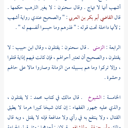
أشهب
أنها لا تهاج . وقال
سحنون
: لا يغير الترهب حكمها .
قال
القاضي أبو بكر بن العربي
: " والصحيح عندي رواية
أشهب
; لأنها داخلة تحت قوله : " فذرهم وما حبسوا أنفسهم له " .
الرابعة :
الزمنى
. قال
سحنون
: يقتلون ، وقال
ابن حبيب
: لا
يقتلون ، والصحيح أن تعتبر أحوالهم ، فإن كانت فيهم إذاية قتلوا
، وإلا تركوا وما هم بسبيله من الزمانة وصاروا مالا على حالهم
وحشوة .
الخامسة :
الشيوخ
. قال
مالك
في كتاب
محمد
: لا يقتلون ،
والذي عليه جمهور الفقهاء : إن كان شيخا كبيرا هرما لا يطيق
القتال ، ولا ينتفع به في رأي ولا مدافعة فإنه لا يقتل ، وبه قال
مالك
وأبو حنيفة
.
وللشافعي
قولان : أحدهما : مثل قول الجماعة