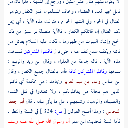
ألا يكون بينهم قتال عشر سنين ، ورجع إلى
المدينة
، فلما كان من
قابل تجهز لعمرة القضاء ، وخاف المسلمون غدر الكفار وكرهوا
القتال في الحرم وفي الشهر الحرام ، فنزلت هذه الآية ، أي يحل
لكم القتال إن قاتلكم الكفار ، فالآية متصلة بما سبق من ذكر
الحج وإتيان البيوت من ظهورها ، فكان عليه السلام يقاتل من
قاتله ويكف عمن كف عنه ، حتى نزل
فاقتلوا المشركين
فنسخت
هذه الآية ، قاله جماعة من العلماء ، وقال
ابن زيد
والربيع
:
نسخها
وقاتلوا المشركين كافة
فأمر بالقتال لجميع الكفار ، وقال
ابن عباس
وعمر بن عبد العزيز
ومجاهد
: هي محكمة أي قاتلوا
الذين هم بحالة من يقاتلونكم ، ولا تعتدوا في قتل النساء
والصبيان والرهبان وشبههم ، على ما يأتي بيانه . قال
أبو جعفر
النحاس
: وهذا أصح القولين
[
ص:
324 ]
في السنة والنظر ،
فأما السنة فحديث
ابن عمر
أن رسول الله صلى الله عليه وسلم