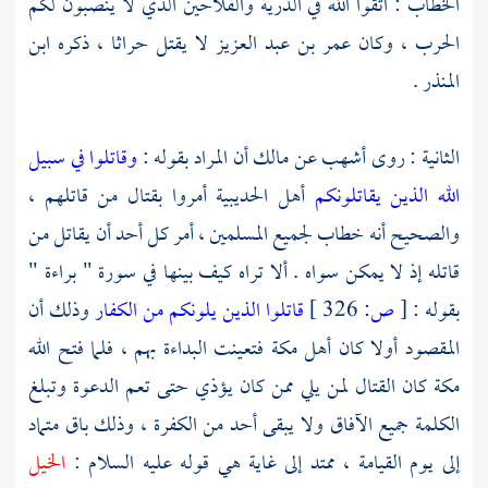
الخطاب
: اتقوا الله في الذرية والفلاحين الذي لا ينصبون لكم
الحرب ، وكان
عمر بن عبد العزيز
لا يقتل حراثا ، ذكره
ابن
المنذر
.
الثانية : روى
أشهب
عن
مالك
أن المراد بقوله :
وقاتلوا في سبيل
الله الذين يقاتلونكم
أهل
الحديبية
أمروا بقتال من قاتلهم ،
والصحيح أنه خطاب لجميع المسلمين ، أمر كل أحد أن يقاتل من
قاتله إذ لا يمكن سواه . ألا تراه كيف بينها في سورة " براءة "
بقوله :
[
ص:
326 ]
قاتلوا الذين يلونكم من الكفار
وذلك أن
المقصود أولا كان
أهل مكة
فتعينت البداءة بهم ، فلما فتح الله
مكة
كان القتال لمن يلي ممن كان يؤذي حتى تعم الدعوة وتبلغ
الكلمة جميع الآفاق ولا يبقى أحد من الكفرة ، وذلك باق متماد
إلى يوم القيامة ، ممتد إلى غاية هي قوله عليه السلام :
الخيل