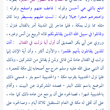
ادفع بالتي هي أحسن
وقوله :
فاعف عنهم واصفح
وقوله :
واهجرهم هجرا جميلا
وقوله :
لست عليهم بمسيطر
وما كان
مثله مما نزل
بمكة
، فلما هاجر إلى
المدينة
أمر بالقتال فنزل :
وقاتلوا في سبيل الله الذين يقاتلونكم
قاله
الربيع بن أنس
وغيره ،
وروي عن
أبي بكر الصديق
أن
أول آية نزلت في القتال
:
أذن
للذين يقاتلون بأنهم ظلموا
، والأول أكثر ، وأن آية الإذن إنما
نزلت في القتال عامة لمن قاتل ولمن لم يقاتل من المشركين ، وذلك
أن النبي صلى الله عليه وسلم خرج مع أصحابه إلى مكة للعمرة ،
فلما نزل
الحديبية
بقرب
مكة
-
والحديبية
اسم بئر ، فسمي ذلك
الموضع باسم تلك البئر - فصده المشركون عن البيت ، وأقام
بالحديبية
شهرا ، فصالحوه على أن يرجع من عامه ذلك كما جاء ،
على أن تخلى له
مكة
في العام المستقبل ثلاثة أيام ، وصالحوه على