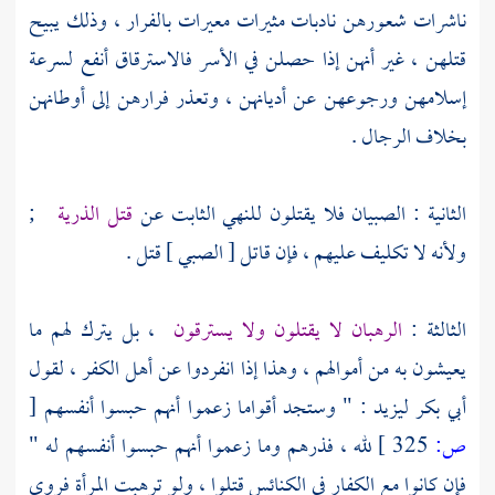
ناشرات شعورهن نادبات مثيرات معيرات بالفرار ، وذلك يبيح
قتلهن ، غير أنهن إذا حصلن في الأسر فالاسترقاق أنفع لسرعة
إسلامهن ورجوعهن عن أديانهن ، وتعذر فرارهن إلى أوطانهن
بخلاف الرجال .
الثانية : الصبيان فلا يقتلون للنهي الثابت عن
قتل الذرية
;
ولأنه لا تكليف عليهم ، فإن قاتل [ الصبي ] قتل .
الثالثة :
الرهبان لا يقتلون ولا يسترقون
، بل يترك لهم ما
يعيشون به من أموالهم ، وهذا إذا انفردوا عن أهل الكفر ، لقول
أبي بكر
ليزيد
: " وستجد أقواما زعموا أنهم حبسوا أنفسهم
[
ص:
325 ]
لله ، فذرهم وما زعموا أنهم حبسوا أنفسهم له "
فإن كانوا مع الكفار في الكنائس قتلوا ، ولو ترهبت المرأة فروى