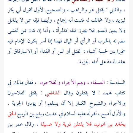
، والثاني : يقتل هو والراهب ، والصحيح الأول لقول
أبي بكر
ليزيد
، ولا مخالف له فثبت أنه إجماع ، وأيضا فإنه ممن لا يقاتل
ولا يعين العدو فلا يجوز قتله كالمرأة ، وأما إن كان ممن تخشى
مضرته بالحرب أو الرأي أو المال فهذا إذا أسر يكون الإمام فيه
مخيرا بين خمسة أشياء : القتل أو المن أو الفداء أو الاسترقاق أو
عقد الذمة على أداء الجزية .
السادسة :
العسفاء ، وهم الأجراء والفلاحون
، فقال
مالك
في
كتاب
محمد
: لا يقتلون وقال
الشافعي
: يقتل الفلاحون
والأجراء والشيوخ الكبار إلا أن يسلموا أو يؤدوا الجزية .
والأول أصح ، لقوله عليه السلام في حديث
رباح بن الربيع
الحق
بخالد بن الوليد فلا يقتلن ذرية ولا عسيفا
، وقال
عمر بن