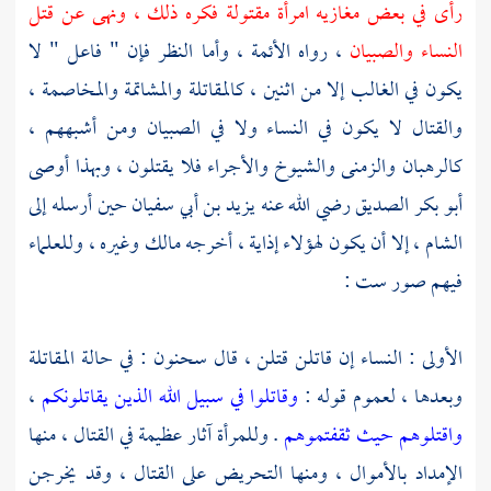
رأى في بعض مغازيه امرأة مقتولة فكره ذلك ، ونهى عن قتل
النساء والصبيان
، رواه الأئمة ، وأما النظر فإن " فاعل " لا
يكون في الغالب إلا من اثنين ، كالمقاتلة والمشاتمة والمخاصمة ،
والقتال لا يكون في النساء ولا في الصبيان ومن أشبههم ،
كالرهبان والزمنى والشيوخ والأجراء فلا يقتلون ، وبهذا أوصى
أبو بكر الصديق
رضي الله عنه
يزيد بن أبي سفيان
حين أرسله إلى
الشام
، إلا أن يكون لهؤلاء إذاية ، أخرجه
مالك
وغيره ، وللعلماء
فيهم صور ست :
الأولى : النساء إن قاتلن قتلن ، قال
سحنون
: في حالة المقاتلة
وبعدها ، لعموم قوله :
وقاتلوا في سبيل الله الذين يقاتلونكم
،
واقتلوهم حيث ثقفتموهم
. وللمرأة آثار عظيمة في القتال ، منها
الإمداد بالأموال ، ومنها التحريض على القتال ، وقد يخرجن