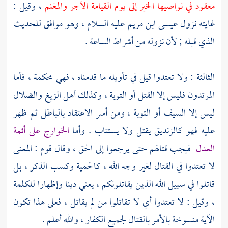
معقود في نواصيها الخير إلى يوم القيامة الأجر والمغنم
، وقيل :
غايته نزول
عيسى ابن مريم
عليه السلام ، وهو موافق للحديث
الذي قبله ; لأن نزوله من أشراط الساعة .
الثالثة : ولا تعتدوا قيل في تأويله ما قدمناه ، فهي محكمة ، فأما
المرتدون فليس إلا القتل أو التوبة ، وكذلك أهل الزيغ والضلال
ليس إلا السيف أو التوبة ، ومن أسر الاعتقاد بالباطل ثم ظهر
عليه فهو كالزنديق يقتل ولا يستتاب . وأما
الخوارج على أئمة
العدل
فيجب قتالهم حتى يرجعوا إلى الحق ، وقال قوم : المعنى
لا تعتدوا في القتال لغير وجه الله ، كالحمية وكسب الذكر ، بل
قاتلوا في سبيل الله الذين يقاتلونكم ، يعني دينا وإظهارا للكلمة
، وقيل : لا تعتدوا أي لا تقاتلوا من لم يقاتل ، فعلى هذا تكون
الآية منسوخة بالأمر بالقتال لجميع الكفار ، والله أعلم .