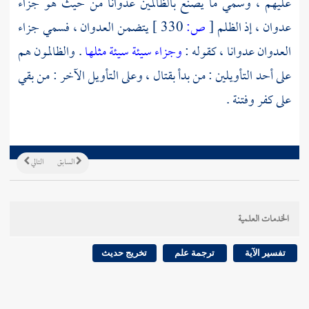
عليهم ، وسمي ما يصنع بالظالمين عدوانا من حيث هو جزاء
عدوان ، إذ الظلم
[
ص:
330 ]
يتضمن العدوان ، فسمي جزاء
العدوان عدوانا ، كقوله :
وجزاء سيئة سيئة مثلها
. والظالمون هم
على أحد التأويلين : من بدأ بقتال ، وعلى التأويل الآخر : من بقي
على كفر وفتنة .
السابق
التالي
الخدمات العلمية
تفسير الآية
ترجمة علم
تخريج حديث