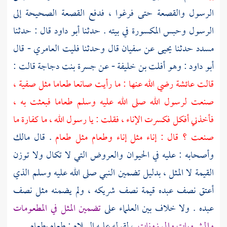
الرسول والقصعة حتى فرغوا ، فدفع القصعة الصحيحة إلى
الرسول وحبس المكسورة في بيته . حدثنا
أبو داود
قال : حدثنا
مسدد
حدثنا
يحيى
عن
سفيان
قال وحدثنا
فليت العامري
- قال
أبو داود : وهو أفلت بن خليفة
- عن
جسرة بنت دجاجة
قالت :
قالت
عائشة
رضي الله عنها : ما رأيت صانعا طعاما مثل
صفية
،
صنعت لرسول الله صلى الله عليه وسلم طعاما فبعثت به ،
فأخذني أفكل فكسرت الإناء ، فقلت : يا رسول الله ، ما كفارة ما
صنعت ؟ قال : إناء مثل إناء وطعام مثل طعام
. قال
مالك
وأصحابه : عليه في الحيوان والعروض التي لا تكال ولا توزن
القيمة لا المثل ، بدليل تضمين النبي صلى الله عليه وسلم الذي
أعتق نصف عبده قيمة نصف شريكه ، ولم يضمنه مثل نصف
عبده . ولا خلاف بين العلماء على
تضمين المثل في المطعومات
والمشروبات والموزونات
، لقوله عليه السلام : طعام بطعام .