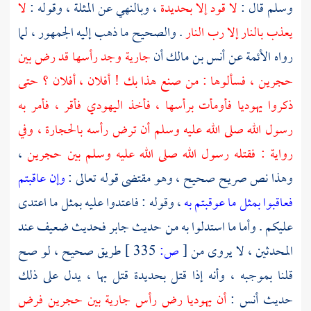
وسلم قال :
لا قود إلا بحديدة
، وبالنهي عن المثلة ، وقوله :
لا
يعذب بالنار إلا رب النار
. والصحيح ما ذهب إليه الجمهور ، لما
رواه الأئمة عن
أنس بن مالك
أن
جارية وجد رأسها قد رض بين
حجرين ، فسألوها : من صنع هذا بك ! أفلان ، أفلان ؟ حتى
ذكروا يهوديا فأومأت برأسها ، فأخذ اليهودي فأقر ، فأمر به
رسول الله صلى الله عليه وسلم أن ترض رأسه بالحجارة ، وفي
رواية : فقتله رسول الله صلى الله عليه وسلم بين حجرين
،
وهذا نص صريح صحيح ، وهو مقتضى قوله تعالى :
وإن عاقبتم
فعاقبوا بمثل ما عوقبتم به
، وقوله : فاعتدوا عليه بمثل ما اعتدى
عليكم . وأما ما استدلوا به من حديث
جابر
فحديث ضعيف عند
المحدثين ، لا يروى من
[
ص:
335 ]
طريق صحيح ، لو صح
قلنا بموجبه ، وأنه إذا قتل بحديدة قتل بها ، يدل على ذلك
حديث
أنس
:
أن يهوديا رض رأس جارية بين حجرين فرض