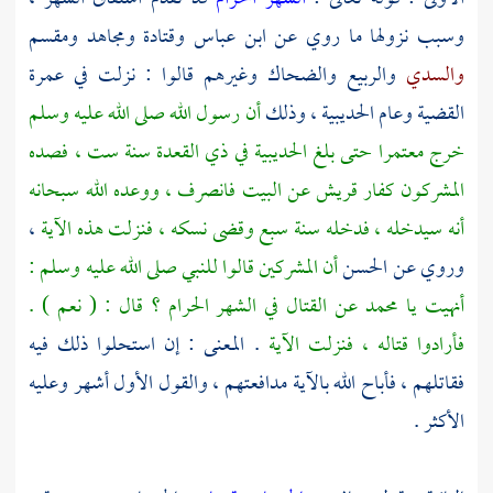
وسبب نزولها ما روي عن
ابن عباس
وقتادة
ومجاهد
ومقسم
والسدي
والربيع
والضحاك
وغيرهم قالوا : نزلت في عمرة
القضية وعام
الحديبية
، وذلك
أن رسول الله صلى الله عليه وسلم
خرج معتمرا حتى بلغ
الحديبية
في ذي القعدة سنة ست ، فصده
المشركون كفار
قريش
عن البيت فانصرف ، ووعده الله سبحانه
أنه سيدخله ، فدخله سنة سبع وقضى نسكه ، فنزلت هذه الآية
،
وروي عن
الحسن
أن المشركين قالوا للنبي صلى الله عليه وسلم :
أنهيت يا
محمد
عن القتال في الشهر الحرام ؟ قال : ( نعم ) .
فأرادوا قتاله ، فنزلت الآية
. المعنى : إن استحلوا ذلك فيه
فقاتلهم ، فأباح الله بالآية مدافعتهم ، والقول الأول أشهر وعليه
الأكثر .