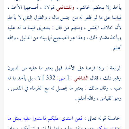
يأخذ إلا بحكم الحاكم ،
وللشافعي
قولان ، أصحهما الأخذ ،
قياسا على ما لو ظفر له من جنس ماله ، والقول الثاني لا يأخذ
لأنه خلاف الجنس ، ومنهم من قال : يتحرى قيمة ما له عليه
ويأخذ مقدار ذلك ، وهذا هو الصحيح لما بيناه من الدليل ، والله
أعلم .
الرابعة : وإذا فرعنا على الأخذ فهل يعتبر ما عليه من الديون
وغير ذلك ، فقال
الشافعي
:
[
ص:
332 ]
لا ، بل يأخذ ما له
عليه ، وقال
مالك
: يعتبر ما يحصل له مع الغرماء في الفلس ،
وهو القياس ، والله أعلم .
الخامسة قوله تعالى :
فمن اعتدى عليكم فاعتدوا عليه بمثل ما
اعتدى عليكم
عموم متفق عليه ، إما بالمباشرة إن أمكن ، وإما