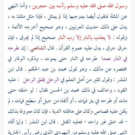
رسول الله صلى الله عليه وسلم رأسه بين حجرين
، وأما النهي
عن المثلة فنقول أيضا بموجبها إذا لم يمثل ، فإذا مثل مثلنا به ،
يدل على ذلك حديث العرنيين ، وهو صحيح أخرجه الأئمة ،
وقوله :
لا يعذب بالنار إلا رب النار
صحيح إذا لم يحرق ، فإن
حرق حرق ، يدل عليه عموم القرآن . قال
الشافعي
: إن
طرحه
في النار عمدا
طرحه في النار حتى يموت ، وذكره الوقار في
مختصره عن
مالك
، وهو قول
محمد بن عبد الحكم
. قال
ابن
المنذر
: وقول كثير من أهل العلم في
الرجل يخنق الرجل
: عليه
القود ، وخالف في ذلك
محمد بن الحسن
فقال : لو خنقه حتى
مات أو طرحه في بئر فمات ، أو ألقاه من جبل أو سطح فمات ، لم
يكن عليه قصاص وكان على عاقلته الدية ، فإن كان معروفا بذلك
- قد خنق غير واحد - فعليه القتل . قال
ابن المنذر
: ولما أقاد
النبي صلى الله عليه وسلم من اليهودي الذي رض رأس الجارية