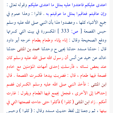
اعتدى عليكم فاعتدوا عليه بمثل ما اعتدى عليكم
وقوله تعالى :
وإن عاقبتم فعاقبوا بمثل ما عوقبتم به
. قالوا : وهذا عموم في
جميع الأشياء كلها ، وعضدوا هذا بأن النبي صلى الله عليه وسلم
حبس القصعة
[
ص:
333 ]
المكسورة في بيت التي كسرتها
ودفع الصحيحة وقال :
إناء بإناء وطعام بطعام
خرجه
أبو داود
قال : حدثنا
مسدد
حدثنا
يحيى
ح وحدثنا
محمد بن المثنى
حدثنا
خالد
عن
حميد
عن
أنس
أن رسول الله صلى الله عليه وسلم كان
عند بعض نسائه ، فأرسلت إحدى أمهات المؤمنين مع خادم
قصعة فيها طعام ، قال : فضربت بيدها فكسرت القصعة . قال
ابن المثنى
: فأخذ النبي صلى الله عليه وسلم الكسرتين فضم
إحداهما إلى الأخرى ، فجعل يجمع فيها الطعام ويقول : غارت
أمكم . زاد
ابن المثنى
( كلوا ) فأكلوا حتى جاءت قصعتها التي في
بيتها
، ثم رجعنا إلى لفظ حديث
مسدد
وقال : ( كلوا ) وحبس