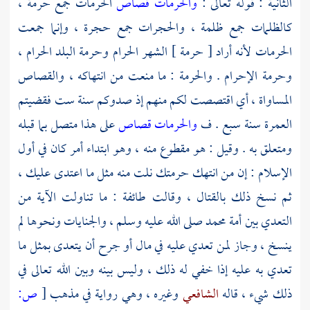
الثانية : قوله تعالى :
والحرمات قصاص
الحرمات جمع حرمة ،
كالظلمات جمع ظلمة ، والحجرات جمع حجرة ، وإنما جمعت
الحرمات لأنه أراد [ حرمة ] الشهر الحرام وحرمة
البلد الحرام
،
وحرمة الإحرام . والحرمة : ما منعت من انتهاكه ، والقصاص
المساواة ، أي اقتصصت لكم منهم إذ صدوكم سنة ست فقضيتم
العمرة سنة سبع . ف
والحرمات قصاص
على هذا متصل بما قبله
ومتعلق به . وقيل : هو مقطوع منه ، وهو ابتداء أمر كان في أول
الإسلام : إن من انتهك حرمتك نلت منه مثل ما اعتدى عليك ،
ثم نسخ ذلك بالقتال ، وقالت طائفة : ما تناولت الآية من
التعدي بين أمة
محمد
صلى الله عليه وسلم ، والجنايات ونحوها لم
ينسخ ، وجاز لمن تعدي عليه في مال أو جرح أن يتعدى بمثل ما
تعدي به عليه إذا خفي له ذلك ، وليس بينه وبين الله تعالى في
ذلك شيء ، قاله
الشافعي
وغيره ، وهي رواية في مذهب
[
ص: