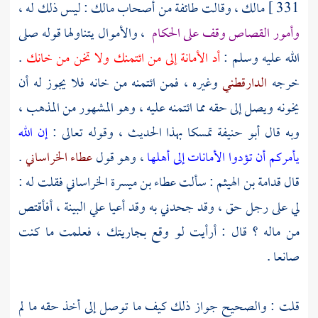
331 ]
مالك
، وقالت طائفة من أصحاب
مالك
: ليس ذلك له ،
وأمور القصاص وقف على الحكام
، والأموال يتناولها قوله صلى
الله عليه وسلم :
أد الأمانة إلى من ائتمنك ولا تخن من خانك
.
خرجه
الدارقطني
وغيره ، فمن ائتمنه من خانه فلا يجوز له أن
يخونه ويصل إلى حقه مما ائتمنه عليه ، وهو المشهور من المذهب ،
وبه قال
أبو حنيفة
تمسكا بهذا الحديث ، وقوله تعالى :
إن الله
يأمركم أن تؤدوا الأمانات إلى أهلها
، وهو قول
عطاء الخراساني
.
قال
قدامة بن الهيثم
: سألت
عطاء بن ميسرة الخراساني
فقلت له :
لي على رجل حق ، وقد جحدني به وقد أعيا علي البينة ، أفأقتص
من ماله ؟ قال : أرأيت لو وقع بجاريتك ، فعلمت ما كنت
صانعا .
قلت : والصحيح جواز ذلك كيف ما توصل إلى أخذ حقه ما لم