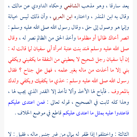
يعد سارقا ، وهو مذهب
الشافعي
وحكاه
الداودي
عن
مالك
،
وقال به
ابن المنذر
، واختاره
ابن العربي
، وأن ذلك ليس خيانة
وإنما هو وصول إلى حق ، وقال رسول الله صلى الله عليه وسلم :
انصر أخاك ظالما أو مظلوما
وأخذ الحق من الظالم نصر له ،
وقال
صلى الله عليه وسلم
لهند بنت عتبة امرأة أبي سفيان
لما قالت له :
إن
أبا سفيان
رجل شحيح لا يعطيني من النفقة ما يكفيني ويكفي
بني إلا ما أخذت من ماله بغير علمه ، فهل علي جناح ؟ فقال
رسول الله صلى الله عليه وسلم : خذي ما يكفيك ويكفي ولدك
بالمعروف
. فأباح لها الأخذ وألا تأخذ إلا القدر الذي يجب لها ،
وهذا كله ثابت في الصحيح ، قوله تعالى :
فمن اعتدى عليكم
فاعتدوا عليه بمثل ما اعتدى عليكم
قاطع في موضع الخلاف .
الثالثة : واختلفوا إذا ظفر له بمال من غير جنس ماله ، فقيل : لا