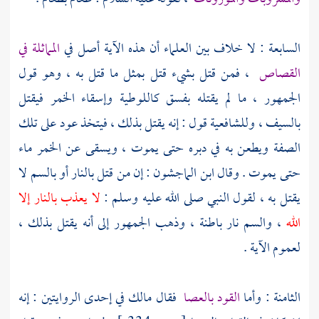
السابعة : لا خلاف بين العلماء أن هذه الآية أصل في
المماثلة في
القصاص
، فمن قتل بشيء قتل بمثل ما قتل به ، وهو قول
الجمهور ، ما لم يقتله بفسق كاللوطية وإسقاء الخمر فيقتل
بالسيف ، وللشافعية قول : إنه يقتل بذلك ، فيتخذ عود على تلك
الصفة ويطعن به في دبره حتى يموت ، ويسقى عن الخمر ماء
حتى يموت . وقال
ابن الماجشون
: إن من قتل بالنار أو بالسم لا
يقتل به ، لقول النبي صلى الله عليه وسلم :
لا يعذب بالنار إلا
الله
، والسم نار باطنة ، وذهب الجمهور إلى أنه يقتل بذلك ،
لعموم الآية .
الثامنة : وأما
القود بالعصا
فقال
مالك
في إحدى الروايتين : إنه