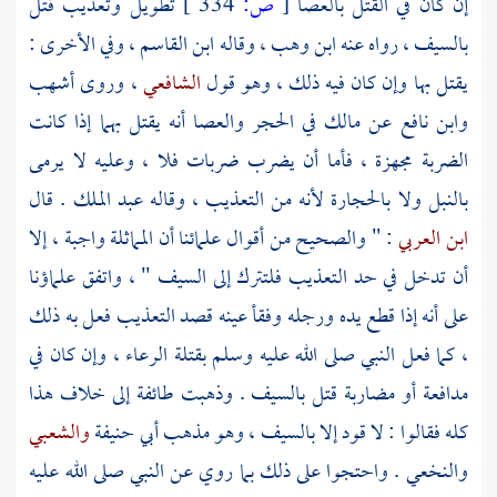
إن كان في القتل بالعصا
[
ص:
334 ]
تطويل وتعذيب قتل
بالسيف ، رواه عنه
ابن وهب
، وقاله
ابن القاسم
، وفي الأخرى :
يقتل بها وإن كان فيه ذلك ، وهو قول
الشافعي
، وروى
أشهب
وابن نافع
عن
مالك
في الحجر والعصا أنه يقتل بهما إذا كانت
الضربة مجهزة ، فأما أن يضرب ضربات فلا ، وعليه لا يرمى
بالنبل ولا بالحجارة لأنه من التعذيب ، وقاله
عبد الملك
. قال
ابن العربي
: " والصحيح من أقوال علمائنا أن المماثلة واجبة ، إلا
أن تدخل في حد التعذيب فلتترك إلى السيف " ، واتفق علماؤنا
على أنه إذا قطع يده ورجله وفقأ عينه قصد التعذيب فعل به ذلك
، كما فعل النبي صلى الله عليه وسلم بقتلة الرعاء ، وإن كان في
مدافعة أو مضاربة قتل بالسيف . وذهبت طائفة إلى خلاف هذا
كله فقالوا : لا قود إلا بالسيف ، وهو مذهب
أبي حنيفة
والشعبي
والنخعي
. واحتجوا على ذلك بما روي عن النبي صلى الله عليه