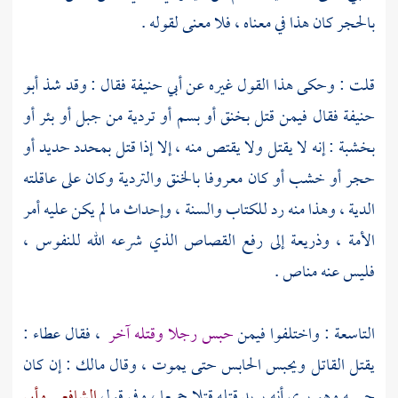
بالحجر كان هذا في معناه ، فلا معنى لقوله .
قلت : وحكى هذا القول غيره عن
أبي حنيفة
فقال : وقد شذ
أبو
حنيفة
فقال فيمن قتل بخنق أو بسم أو تردية من جبل أو بئر أو
بخشبة : إنه لا يقتل ولا يقتص منه ، إلا إذا قتل بمحدد حديد أو
حجر أو خشب أو كان معروفا بالخنق والتردية وكان على عاقلته
الدية ، وهذا منه رد للكتاب والسنة ، وإحداث ما لم يكن عليه أمر
الأمة ، وذريعة إلى رفع القصاص الذي شرعه الله للنفوس ،
فليس عنه مناص .
التاسعة : واختلفوا فيمن
حبس رجلا وقتله آخر
، فقال
عطاء
:
يقتل القاتل ويحبس الحابس حتى يموت ، وقال
مالك
: إن كان
حبسه وهو يرى أنه يريد قتله قتلا جميعا ، وفي قول
الشافعي
وأبي