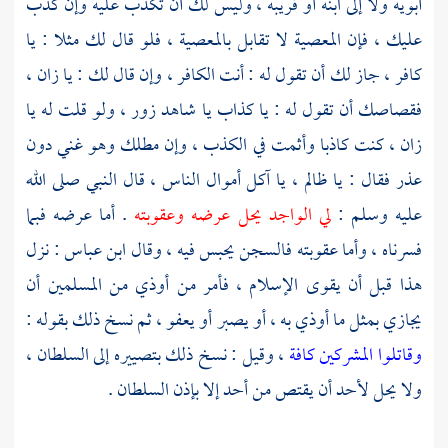
أبويه ولا إلى ابنه أو قريبه ، وليس لك أن تكذب عليه وإن كذب
عليك ، فإن المعصية لا تقابل بالمعصية ، فلو قال لك مثلا : يا
كافر ، جاز لك أن تقول له : أنت الكافر ، وإن قال لك : يا زان ،
فقصاصك أن تقول له : يا كذاب يا شاهد زور ، ولو قلت له يا
زان ، كنت كاذبا وأثمت في الكذب ، وإن مطلك وهو غني دون
عذر فقال : يا ظالم ، يا آكل أموال الناس ، قال النبي صلى الله
عليه وسلم :
لي الواجد يحل عرضه وعقوبته
. أما عرضه فبما
فسرناه ، وأما عقوبته فالسجن يحبس فيه ، وقال
ابن عباس
: نزل
هذا قبل أن يقوى الإسلام ، فأمر من أوذي من المسلمين أن
يجازي بمثل ما أوذي به ، أو يصبر أو يعفو ، ثم نسخ ذلك بقوله :
وقاتلوا المشركين كافة
، وقيل : نسخ ذلك بتصييره إلى السلطان ،
ولا يحل لأحد أن يقتص من أحد إلا بإذن السلطان .