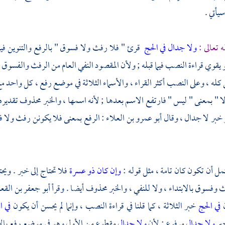
يأتي .
ه تعالى :
ولا جدال في الحج
قرئ " فلا رفث ولا فسوق " بالرفع والتنوين فيهما
يقوي قراءة النصب فيما قبله ; ولأن المقصود النفي العام من الرفث والفسوق 
 كله ، وعلى النصب أكثر القراء ، والأسماء الثلاثة في موضع رفع ، كل واحد مع
لا " بمعنى " ليس " فارتفع الاسم بعدها ; لأنه اسمها ، والخبر محذوف تقديره
خبر لا جدال ، وقال
أبو عمرو بن العلاء
: الرفع بمعنى فلا يكونن رفث ولا فس
ل أن تكون كان تامة ، مثل قوله :
وإن كان ذو عسرة
فلا تحتاج إلى خبر . ويح
 وفسوق بالابتداء ، ولا للنفي ، والخبر محذوف أيضا . وقرأ
أبو جعفر بن القع
ن
في الحج
خبر الثلاثة ، كما قلنا في قراءة النصب ، وإنما لم يحسن أن يكون
في ا
بر
ولا جدال
مرفوع ; لأن
ولا جدال
مقطوع من الأول وهو في موضع رفع بالاب