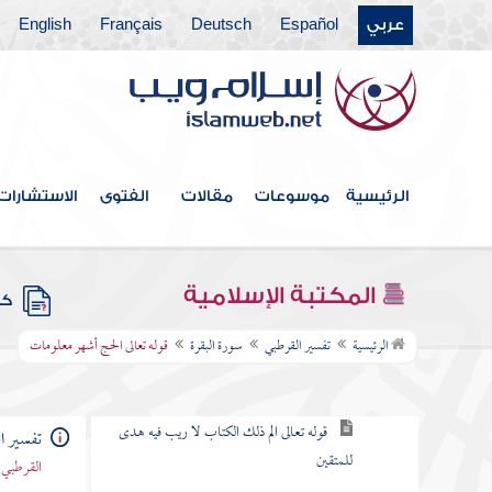
باب ما جاء من الحجة في الرد على
عربي
Español
Deutsch
Français
English
من طعن في القرآن وخالف مصحف
عثمان بالزيادة والنقصان
القول في الاستعاذة
الرئيسية
موسوعات
مقالات
الفتوى
الاستشارات
بسم الله الرحمن الرحيم
سورة الفاتحة
المكتبة الإسلامية
كتب
سورة البقرة
الرئيسية
تفسير القرطبي
سورة البقرة
قوله تعالى الحج أشهر معلومات
الكلام في نزولها وفضلها وما جاء فيها
قوله تعالى الم ذلك الكتاب لا ريب فيه هدى
تفسير ا
للمتقين
القرطبي 