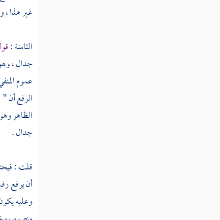
قوله تعالى قالوا سبحانك لا علم لنا إلا ما
غير هذا ، وس
علمتنا إنك أنت العليم الحكيم
الثامنة :
قول
قوله تعالى قال يا آدم أنبئهم بأسمائهم
جدال ، وهو 
قوله تعالى وإذ قلنا للملائكة اسجدوا لآدم
عموم المنفي
فسجدوا إلا إبليس أبى واستكبر وكان من
الكافرين
الرفع أن " 
الظاهر وهو 
قوله تعالى وقلنا يا آدم اسكن أنت وزوجك
الجنة وكلا منها رغدا حيث شئتما
جدال .
قوله تعالى فأزلهما الشيطان عنها فأخرجهما مما
كانا فيه
قلت : فيحتم
أن يرفع رفث
قوله تعالى فتلقى آدم من ربه كلمات فتاب
وعليه يكو
عليه إنه هو التواب الرحيم
منصوب وخ