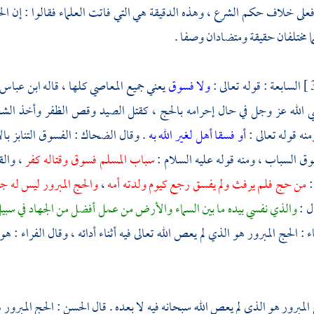
لى خلاف حكم الشرع ، وهذه الدقيقة هي التي فاتت العلماء فقالوا : إن ال
ما مختلفان حقيقة ومتضادان وصفا .
السابعة : قوله تعالى :
ولا فسوق
يعني جميع المعاصي كلها ، قاله
ابن عباس
ي الله عز وجل في حال إحرامه بالحج ، كقتل الصيد وقص الظفر وأخذ الش
منه قوله تعالى :
أو فسقا أهل لغير الله به
. وقال
الضحاك
: الفسوق التنابز با
وق السباب ، ومنه قوله عليه السلام :
سباب المسلم فسوق وقتاله كفر
، والق
:
من حج فلم يرفث ولم يفسق رجع كيوم ولدته أمه
،
والحج المبرور ليس له جزا
ل :
والذي نفسي بيده ما بين السماء والأرض من عمل أفضل من الجهاد في سبي
 : الحج المبرور هو الذي لم يعص الله تعالى فيه أثناء أدائه ، وقال
الفراء
: هو 
المبرور هو الذي لم يعص الله سبحانه فيه لا بعده . قال
الحسن
: الحج المبرور 