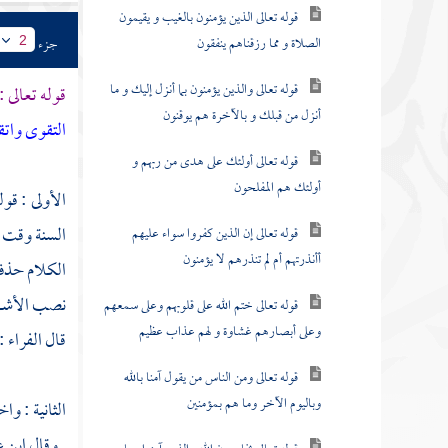
قوله تعالى الذين يؤمنون بالغيب و يقيمون
الصلاة و مما رزقناهم ينفقون
جزء
2
قوله تعالى والذين يؤمنون بما أنزل إليك و ما
قوله تعالى :
أنزل من قبلك و بالآخرة هم يوقنون
التقوى واتق
قوله تعالى أولئك على هدى من ربهم و
أولئك هم المفلحون
الأولى : قول
السنة وقت ل
قوله تعالى إن الذين كفروا سواء عليهم
أأنذرتهم أم لم تنذرهم لا يؤمنون
الكلام حذف 
نصب الأشهر 
قوله تعالى ختم الله على قلوبهم وعلى سمعهم
وعلى أبصارهم غشاوة و لهم عذاب عظيم
قال
الفراء
:
قوله تعالى ومن الناس من يقول آمنا بالله
وباليوم الآخر وما هم بمؤمنين
الثانية : و
. وقال
ابن 