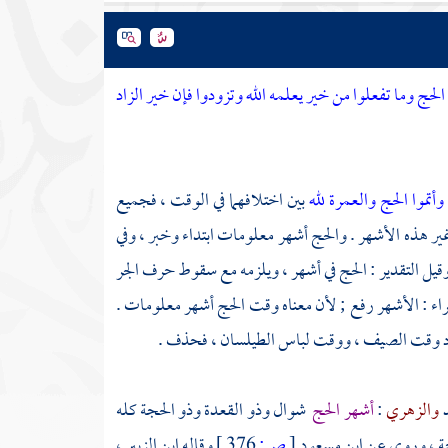
 وما تفعلوا من خير يعلمه الله وتزودوا فإن خير الزاد
وأتموا الحج والعمرة لله
بين اختلافهما في الوقت ، فجميع
غير هذه الأشهر . والحج أشهر معلومات ابتداء وخبر ، وفي
يل التقدير : الحج في أشهر ، ويلزمه مع سقوط حرف الجر
راء
: الأشهر رفع ; لأن معناه وقت الحج أشهر معلومات .
 أراد وقت الصيف ، ووقت لباس الطيلسان ، فحذف .
د
والزهري
:
أشهر الحج
شوال وذو القعدة وذو الحجة كله
جة ، وروي عن
ابن مسعود
[
ص:
376 ]
وقاله
ابن الزبير
،