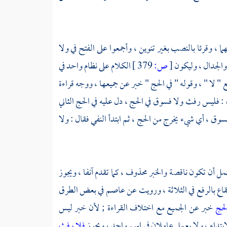
 ، وقرئا بالنصب بغير تنوين ، وأجمعوا على الفتح في ولا
والجدال ، وليكون
[
ص:
379 ]
الكلام على نظام واحد في
 " لا " ، وقوله " في الحج " خبر عن جميعها ، ووجه قراءة
 : فليس رفث ولا فسوق في الحج ، دل عليه في الحج الثاني
وق ، أي شيء يخرج من الحج ، ثم ابتدأ النفي فقال : ولا
تمل أن تكون ناقصة والخبر محذوف ، كما تقدم آنفا ، ويجوز
قاع
بالرفع في الثلاثة ، ورويت عن
عاصم
في بعض الطرق
لحج
خبر عن الجميع مع اختلاف القراءة ; لأن خبر ليس
تداء ، ولا يعمل عاملان في اسم واحد ، ويجوز
فلا رفث