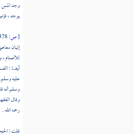
ما بعوضة فما فوقها
وجد المس فع
يوجد ، فإنه
قوله تعالى الذين ينقضون عهد الله من بعد
ميثاقه ويقطعون ما أمر الله به أن يوصل
[
ص:
378 ]
قوله تعالى كيف تكفرون بالله وكنتم أمواتا
إتيان معاص
فأحياكم ثم يميتكم ثم يحييكم
للأصنام ، و
قوله تعالى هو الذي خلق لكم ما في الأرض
أيضا : الفس
جميعا ثم استوى إلى السماء فسواهن سبع سماوات
وهو بكل شيء عليم
عليه وسلم 
وسلم أنه قا
قوله تعالى وإذ قال ربك للملائكة إني جاعل
في الأرض خليفة
وقال الفقهاء
رحمه الله .
قوله تعالى وعلم آدم الأسماء كلها ثم
عرضهم على الملائكة فقال أنبئوني بأسماء هؤلاء
إن كنتم صادقين
قلت : الحج 