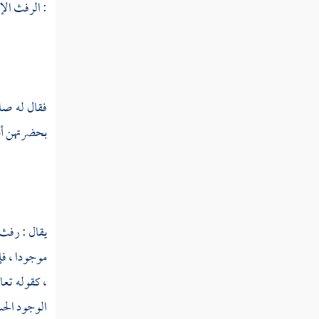
: الرفث الإف
قوله تعالى يا أيها الناس اعبدوا ربكم الذي
خلقكم والذين من قبلكم لعلكم تتقون
قوله تعالى الذي جعل لكم الأرض فراشا
والسماء بناء
فقال له صا
قوله تعالى وإن كنتم في ريب مما نزلنا على
بحضرتهن أم 
عبدنا فأتوا بسورة من مثله وادعوا شهداءكم من
دون الله إن كنتم صادقين
قوله تعالى فإن لم تفعلوا ولن تفعلوا فاتقوا
النار التي وقودها الناس والحجارة أعدت
للكافرين
يقال : رفث 
موجودا ، فإ
قوله تعالى وبشر الذين آمنوا وعملوا
الصالحات أن لهم جنات تجري من تحتها الأنهار
، كقوله تعال
الوجود الحس
قوله تعالى إن الله لا يستحيي أن يضرب مثلا