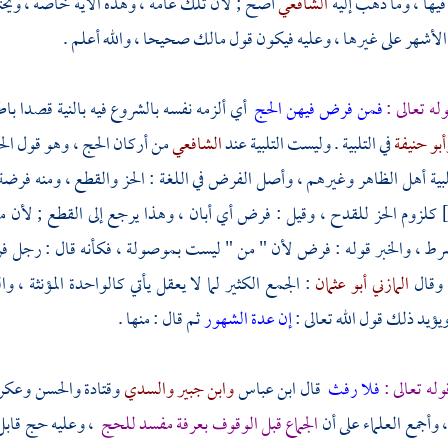
فيها ، وما ذهب إليه
الشافعي
أصح ; لأن تلك عامة ، وهذه الآية خاصة ، و
لأشهر على غيرها ، وعليه فيكون قول
مالك
صحيحا ، والله أعلم .
له تعالى :
فمن فرض فيهن الحج
أي ألزمه نفسه بالشروع فيه بالنية قصدا باطن
بو حنيفة
في التلبية . وليست التلبية عند
الشافعي
من أركان الحج ، وهو قول
ال
بية
أهل الظاهر
وغيرهم ، وأصل الفرض في اللغة : الحز والقطع ، ومنه فرضة 
كلزوم الحز للقدح ، وقيل : فرض أي أبان ، وهذا يرجع إلى القطع ; لأن من 
رط ، والخبر قوله : فرض لأن " من " ليست بموصولة ، فكأنه قال : رجل فرض 
 وقال
المازني أبو عثمان
: الجمع الكثير لما لا يعقل يأتي كالواحدة المؤنثة 
ؤيد ذلك قول الله تعالى :
إن عدة الشهور
ثم قال : منها .
وله تعالى :
فلا رفث
قال
ابن عباس
وابن جبير
والسدي
وقتادة
والحسن
وعكر
 وأجمع العلماء على أن
الجماع قبل الوقوف
بعرفة
مفسد للحج
، وعليه حج قابل