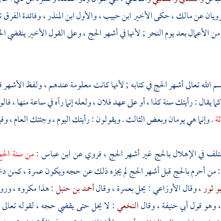
رويان عن
مالك
، حكى الأخير
ابن حبيب
، والأول
ابن المنذر
، وفائدة الفرق ت
 من الأعمال بعد يوم النحر ; لأنها في أشهر الحج ، وعلى القول الأخير ينقضي ا
م يسم الله تعالى أشهر الحج في كتابه ; لأنها كانت معلومة عندهم ، ولفظ الأش
كما يقال : رأيتك سنة كذا ، أو على عهد فلان ، ولعله إنما رآه في ساعة منها ، فا
ثة
. وإنما هي يومان وبعض الثالث . ويقولون : رأيتك اليوم ، وجئتك العام ، وقيل 
ختلف في الإهلال بالحج غير أشهر الحج ، فروي عن
ابن عباس
:
من سنة الحج
: من أحرم بالحج قبل أشهر الحج لم يجزه ذلك عن حجه ويكون عمرة ، كمن دخل ف
بو ثور
، وقال
الأوزاعي
: يحل بعمرة ، وقال
أحمد بن حنبل
: هذا مكروه ، ور
 ، وهو قول
أبي حنيفة
، وقال
النخعي
: لا يحل حتى يقضي حجه ، لقوله تعالى 