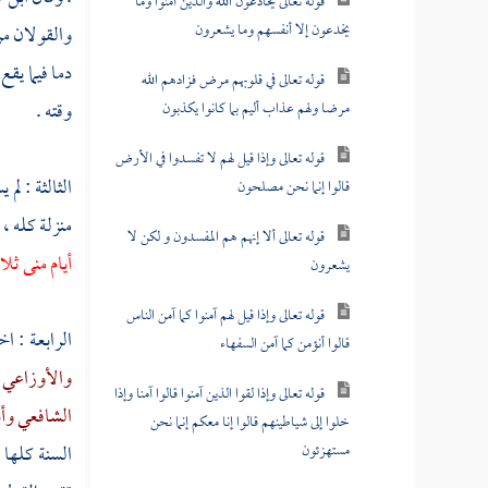
قوله تعالى يخادعون الله والذين آمنوا وما
يخدعون إلا أنفسهم وما يشعرون
والقولان م
دما فيما يقع
قوله تعالى في قلوبهم مرض فزادهم الله
وقته .
مرضا ولهم عذاب أليم بما كانوا يكذبون
قوله تعالى وإذا قيل لهم لا تفسدوا في الأرض
الثالثة : ل
قالوا إنما نحن مصلحون
منزلة كله ، 
قوله تعالى ألا إنهم هم المفسدون و لكن لا
أيام
منى
ثلا
يشعرون
قوله تعالى وإذا قيل لهم آمنوا كما آمن الناس
الرابعة : ا
قالوا أنؤمن كما آمن السفهاء
والأوزاعي
قوله تعالى وإذا لقوا الذين آمنوا قالوا آمنا وإذا
الشافعي
وأ
خلوا إلى شياطينهم قالوا إنا معكم إنما نحن
مستهزئون
السنة كلها