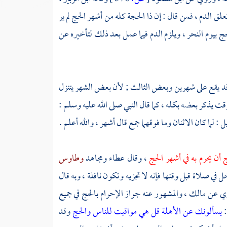
علق الدم ، فمن قال : إن ذا الحجة كله من أشهر الحج لم ير
لحج بيوم النحر ، ويلزم الدم فيما عمل بعد ذلك لتأخيره عن
هر قد يقع على شهرين وبعض الثالث ; لأن بعض الشهر يتنزل
لوقت يذكر بعضه بكله ، كما قال النبي صلى الله عليه وسلم :
: لما كان الاثنان وما فوقهما جمع قال أشهر ، والله أعلم .
 أن يحرم به في أشهر الحج
، وقال
عطاء
ومجاهد
وطاوس
ي صلاة قبل وقتها فإنه لا تجزيه وتكون نافلة ، وبه قال
وي عن
مالك
، والمشهور عنه جواز الإحرام بالحج في جميع
:
يسألونك عن الأهلة قل هي مواقيت للناس والحج
وقد