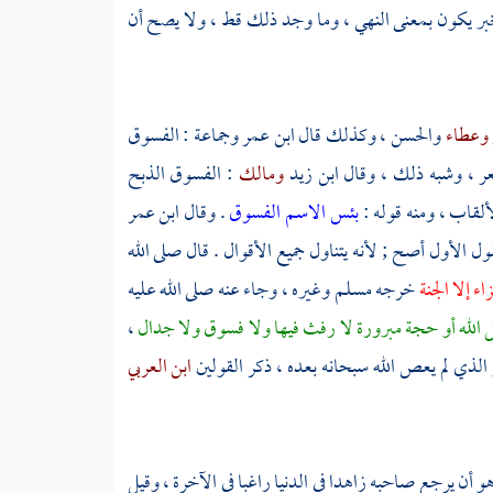
خبر يكون بمعنى النهي ، وما وجد ذلك قط ، ولا يصح أن
وعطاء
والحسن
، وكذلك قال
ابن عمر
وجماعة : الفسوق
عر ، وشبه ذلك ، وقال
ابن زيد
ومالك
: الفسوق الذبح
لألقاب ، ومنه قوله :
بئس الاسم الفسوق
. وقال
ابن عمر
ول الأول أصح ; لأنه يتناول جميع الأقوال . قال صلى الله
ء إلا الجنة
خرجه
مسلم
وغيره ، وجاء عنه صلى الله عليه
ل الله أو حجة مبرورة لا رفث فيها ولا فسوق ولا جدال
،
الذي لم يعص الله سبحانه بعده ، ذكر القولين
ابن العربي
هو أن يرجع صاحبه زاهدا في الدنيا راغبا في الآخرة ، وقيل