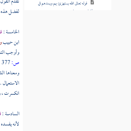
تقدم القول 
قوله تعالى الله يستهزئ بهم ويمدهم في
لفضل هذه ا
طغيانهم يعمهون
قوله تعالى أولئك الذين اشتروا الضلالة
الخامسة :
قو
بالهدى فما ربحت تجارتهم وما كانوا مهتدين
ابن حبيب
وأ
قوله تعالى مثلهم كمثل الذي استوقد نارا فلما
وأوجب التل
أضاءت ما حوله ذهب الله بنورهم وتركهم في
ظلمات لا يبصرون
ص:
377 ]
ومعناها الش
قوله تعالى صم بكم عمي فهم لا يرجعون
الاستعمال .
قوله تعالى أو كصيب من السماء فيه ظلمات
انكسرت ، وي
ورعد وبرق يجعلون أصابعهم في آذانهم من
الصواعق حذر الموت
السادسة :
ق
قوله تعالى يكاد البرق يخطف أبصارهم كلما
لأنه يفسده ،
أضاء لهم مشوا فيه وإذا أظلم عليهم قاموا