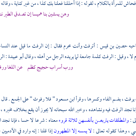
حاش للمرأة بالكلام ، لقوله : إذا أحللنا فعلنا بك كذا ، من غير كناية ، وقاله
ا
وهن يمشين بنا هميسا إن تصدق الطير ن
حبه
حصين بن قيس
: أترفث وأنت محرم فقال : إن الرفث ما قيل عند النسا
لا ، وقيل : الرفث كلمة جامعة لما يريده الرجل من أهله ، وقال
أبو عبيدة
: الر
ورب أسراب حجيج كظم عن اللغا ورفث
يرفث ، بضم الفاء وكسرها ، وقرأ
ابن مسعود
" فلا رفوث " على الجمع . قال
ا
نا نجد الرفث فيه ونشاهده ، وخبر الله سبحانه لا يجوز أن يقع بخلاف مخبره ، 
ى :
والمطلقات يتربصن بأنفسهن ثلاثة قروء
معناه : شرعا لا حسا ، فإنا نجد ا
ي ، وهذا كقوله تعالى :
لا يمسه إلا المطهرون
إذا قلنا : إنه وارد في الآدمي