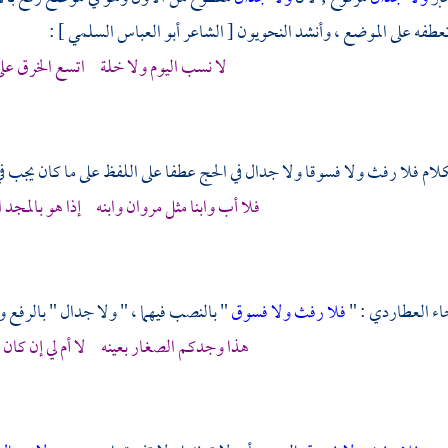
عطفه على الموضع ، وأنشد النحويون [ الشاعر
أبو العباس السلمي
] :
لا نسب اليوم ولا خلة اتسع الخرق على
كلام فلا رفث ولا فسوقا ولا جدال في الحج عطفا على اللفظ على ما كان يجب في
فلا أب وابنا مثل
مروان
وابنه إذا هو بالمجد 
اء العطاردي
: "
فلا رفث ولا فسوق
" بالنصب فيهما ، " ولا جدال " بالرفع و
هذا وجدكم الصغار بعينه لا أم لي إن كان 