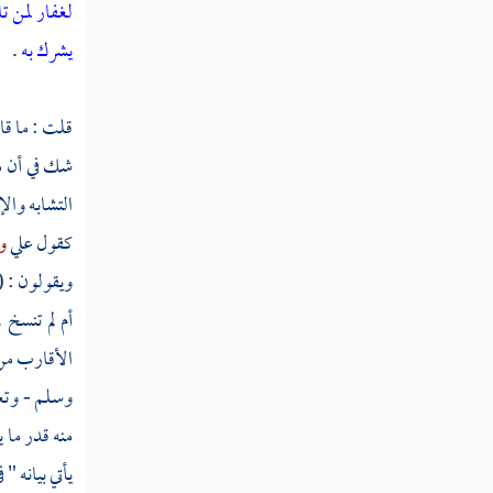
لغفار لمن 
قوله تعالى تولج الليل في النهار وتولج النهار
يشرك به
.
في الليل
قوله تعالى لا يتخذ المؤمنون الكافرين أولياء
قلت : ما قا
من دون المؤمنين
شك في أن ما
قوله تعالى قل إن تخفوا ما في صدوركم أو
التشابه وال
تبدوه يعلمه الله
كقول
علي
و
قوله تعالى يوم تجد كل نفس ما عملت من
ويقولون : 
خير محضرا
أم لم تنسخ 
الأقارب من 
قوله تعالى قل إن كنتم تحبون الله فاتبعوني
يحببكم الله
وسلم - وتعا
منه قدر ما ي
قوله تعالى قل أطيعوا الله والرسول فإن تولوا
فإن الله لا يحب الكافرين
يأتي بيانه " 