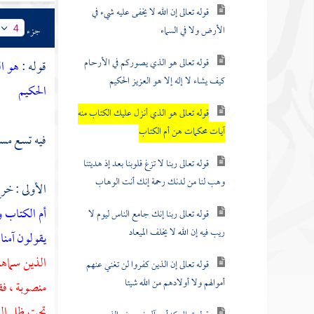
قوله تعالى إن الله لا يخفى عليه شيء في
الأرض ولا في السماء
جزء
4
قوله تعالى هو الذي يصوركم في الأرحام
قوله :
هو ال
كيف يشاء لا إله إلا هو العزيز الحكيم
الحكيم
قوله تعالى هو الذي أنزل عليك الكتاب منه
آيات محكمات هن أم الكتاب
فيه تسع مسا
قوله تعالى ربنا لا تزغ قلوبنا بعد إذ هديتنا
وهب لنا من لدنك رحمة إنك أنت الوهاب
الأولى : خ
أم الكتاب وأ
قوله تعالى ربنا إنك جامع الناس ليوم لا
ريب فيه إن الله لا يخلف الميعاد
يقولون آمنا 
الذين سماه
قوله تعالى إن الذين كفروا لن تغني عنهم
أموالهم ولا أولادهم من الله شيئا
منصوبة ، ف
تحت ظل السم