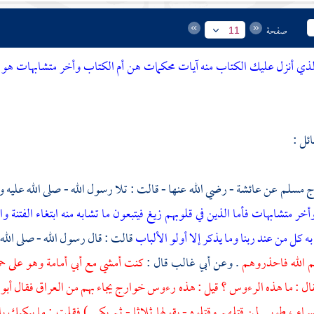
صفحة
11
ذي أنزل عليك الكتاب منه آيات محكمات هن أم الكتاب وأخر متشابهات هو ال
ئل :
رج
مسلم
عن
عائشة
- رضي الله عنها - قالت : تلا رسول الله - صلى الله عليه 
خر متشابهات فأما الذين في قلوبهم زيغ فيتبعون ما تشابه منه ابتغاء الفتنة واب
به كل من عند ربنا وما يذكر إلا أولو الألباب
قالت : قال رسول الله - صلى الله
م الله فاحذروهم
. وعن
أبي غالب
قال :
كنت أمشي مع
أبي أمامة
وهو على حم
قال : ما هذه الرءوس ؟ قيل : هذه رءوس
خوارج
يجاء بهم من
العراق
فقال
أبو
اء ، طوبى لمن قتلهم وقتلوه - يقولها ثلاثا - ثم بكى ) فقلت : ما يبكيك ي