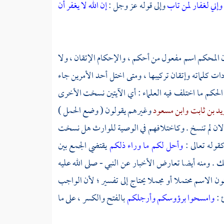
وإني لغفار لمن تاب
وإلى قوله عز وجل :
إن الله لا يغفر أن
 المحكم اسم مفعول من أحكم ، والإحكام الإتقان ، ولا
ت كلماته وإتقان تركيبها ، ومتى اختل أحد الأمرين جاء
 الحكم ما اختلف فيه العلماء : أي الآيتين نسخت الأخرى
يد بن ثابت
وابن مسعود
وغيرهم يقولون ( وضع الحمل )
لان لم تنسخ . وكاختلافهم في الوصية للوارث هل نسخت
كقوله تعالى :
وأحل لكم ما وراء ذلكم
يقتضي الجمع بين
ك . ومنه أيضا تعارض الأخبار عن النبي - صلى الله عليه
ون الاسم محتملا أو مجملا يحتاج إلى تفسير ؛ لأن الواجب
ئ :
وامسحوا برؤوسكم وأرجلكم
بالفتح والكسر ، على ما