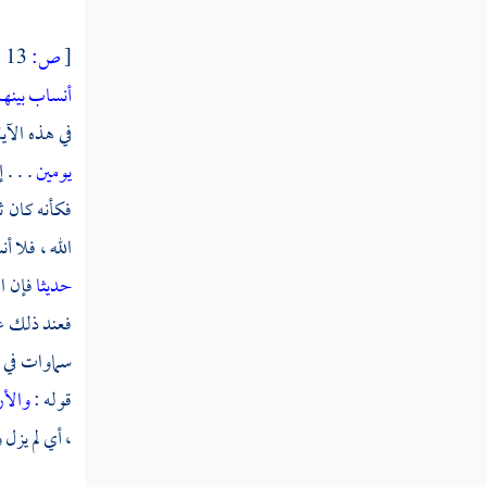
قوله تعالى إن الله اصطفى آدم ونوحا وآل
إبراهيم وآل عمران على العالمين
[
ص:
13 ]
أنساب بينهم
قوله تعالى ذرية بعضها من بعض والله سميع
عليم
في هذه الآي
يومين
. . . 
قوله تعالى إذ قالت امرأة عمران رب إني
نذرت لك ما في بطني
فكأنه كان 
الله ، فلا 
قوله تعالى فتقبلها ربها بقبول حسن وأنبتها
حديثا
فإن ا
نباتا حسنا
فعند ذلك عر
قوله تعالى فنادته الملائكة وهو قائم يصلي في
سماوات في ي
المحراب
قوله :
والأ
قوله تعالى قال رب أنى يكون لي غلام وقد
، أي لم يزل 
بلغني الكبر وامرأتي عاقر