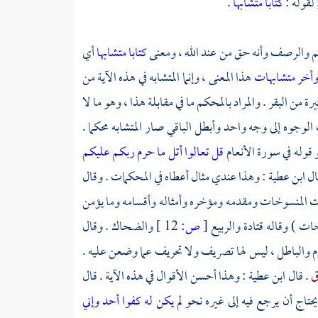
 لقوله :
كتابا متشابها
.
م والرصف وأنه حق من عند الله ، ومعنى
كتابا متشابها
أي
وأخر متشابهات
هذا المعنى ، وإنما المتشابه في هذه الآية من
رة من البقر . والمراد بالمحكم ما في مقابلة هذا ، وهو ما لا
 الوجوه إلى وجه واحد وأبطل الباقي صار المتشابه محكما .
 قوله في سورة الأنعام
قل تعالوا أتل ما حرم ربكم عليكم
ال
ابن عطية
: وهذا عندي مثال أعطاه في المحكمات . وقال
ات المنسوخات ومقدمه ومؤخره وأمثاله وأقسامه وما يؤمن
خات ) وقاله
قتادة
والربيع
[
ص:
12 ]
والضحاك
. وقال
 والباطل ، ليس لها تصريف ولا تحريف عما وضعن عليه .
ق
. قال
ابن عطية
: وهذا أحسن الأقوال في هذه الآية . قال
يحتاج أن يرجع فيه إلى غيره نحو
لم يكن له كفوا أحد
وإني