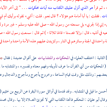
، ثم قرأ
هو الذي أنزل عليك الكتاب منه آيات محكمات
. . . " إلى آخر الآي
نات
. فقلت : يا
أبا أمامة
هم هؤلاء ؟ قال نعم . قلت : أشيء تقوله برأيك أم شي
يء إني إذا لجريء بل سمعته من رسول الله - صلى الله عليه وسلم - غير مرة 
 في أذنيه ، قال : وإلا فصمتا - قالها ثلاثا - ) ثم قال : سمعت رسول الله - 
 واحدة في الجنة وسائرهم في النار ، ولتزيدن عليهم هذه الأمة واحدة واحدة في 
الثانية : اختلف العلماء في
المحكمات والمتشابهات
على أقوال عديدة ; فقال
جا
( المحكمات من آي القرآن ما عرف تأويله وفهم معناه وتفسيره ، والمتشابه ما لم
 بعضهم : وذلك مثل وقت قيام الساعة ، وخروج
يأجوج ومأجوج
والدجال
وع
حسن ما قيل في المتشابه . وقد قدمنا في أوائل سورة البقرة عن
الربيع بن خثيم
(
وقال
أبو عثمان
: المحكم فاتحة الكتاب التي لا تجزئ الصلاة إلا بها . وقال
محمد