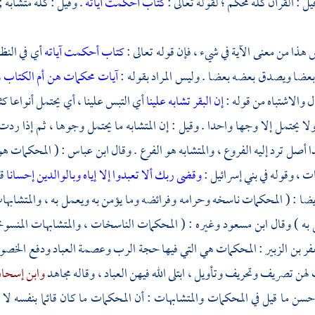
ل : القرآن كله محكم ؛ لقوله تعالى :
كتاب أحكمت آياته
. وقيل : كله متشابه ;
هذا من معنى الآية في شيء ، فإن قوله تعالى :
كتاب أحكمت آياته
أي في النظ
بعضا ويصدق بعضه بعضا . وليس المراد بقوله :
آيات محكمات هن أم الكتاب 
ل والاشتباه من قوله :
إن البقر تشابه علينا
أي التبس علينا ، أي يحتمل أنواعا كثي
ولا يحتمل إلا وجها واحدا . وقيل : إن المتشابه ما يحتمل وجوها ، ثم إذا ردت
 أصل ترد إليه الفروع ، والمتشابه هو الفرع . وقال
ابن عباس
: ( المحكمات هو
ات ، وقوله في
بني إسرائيل
:
وقضى ربك ألا تعبدوا إلا إياه وبالوالدين إحسانا
ق
يضا : ( المحكمات ناسخه وحرامه وفرائضه وما يؤمن به ويعمل به ، والمتشابه
 به ) وقال
ابن مسعود
وغيره : ( المحكمات الناسخات ، والمتشابهات المنسو
ر بن الزبير
: المحكمات هي التي فيها حجة الرب وعصمة العباد ودفع الخصوم
 لهن تصريف وتحريف وتأويل ، ابتلى الله فيهن العباد ، وقاله
مجاهد
وابن إسحا
حسن ما قيل في المحكمات والمتشابهات : أن المحكمات ما كان قائما بنفسه لا 