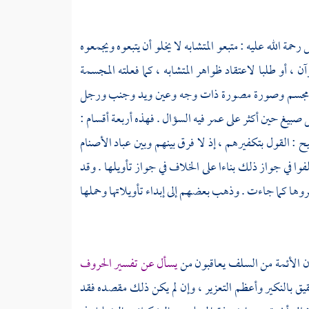
س
رحمة الله عليه : متبعو المتشابه لا يخلو أن يتبعوه ويجمعوه
آن ، أو طلبا لاعتقاد ظواهر المتشابه ، كما فعلته
المجسمة
ى جسم مجسم وصورة مصورة ذات وجه وعين ويد وجنب ورجل
عل صبيغ حين أكثر على
عمر
فيه السؤال . فهذه أربعة أقسام :
ح : القول بتكفيرهم ، إذ لا فرق بينهم وبين عباد الأصنام
فوا في جواز ذلك بناءا على الخلاف في جواز تأويلها . وقد
ا كما جاءت . وذهب بعضهم إلى إبداء تأويلاتها وحملها
ن الأئمة من السلف يعاقبون من
يسأل عن تفسير الحروف
حقيق بالنكير وأعظم التعزير ، وإن لم يكن ذلك مقصده فقد