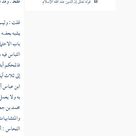
فقط . وقد قي
قوله تعالى إن الدين عند الله الإسلام
قوله تعالى فإن حاجوك فقل أسلمت وجهي
قلت : وليس 
لله ومن اتبعن
يشبه بعضه 
قوله تعالى إن الذين يكفرون بآيات الله
باب الاحتما
ويقتلون النبيين بغير حق
التباس فيه 
قوله تعالى ألم تر إلى الذين أوتوا نصيبا من
فالمحكم أبدا
الكتاب
إلى ثلاث آي
قوله تعالى ذلك بأنهم قالوا لن تمسنا النار إلا
ابن عباس
أ
أياما معدودات
به ولا يعمل
قوله تعالى فكيف إذا جمعناهم ليوم لا ريب
محمد بن جعف
فيه ووفيت كل نفس ما كسبت وهم لا يظلمون
والمتشابهات
قوله تعالى قل اللهم مالك الملك تؤتي الملك
النحاس
: أ
من تشاء وتنزع الملك ممن تشاء