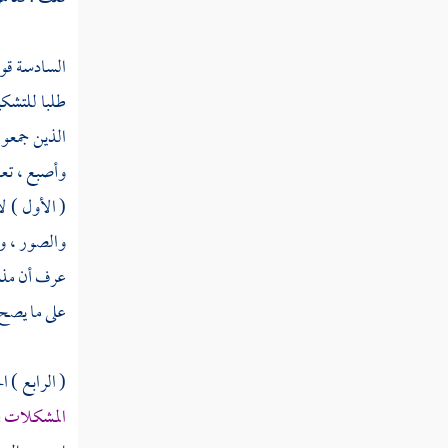
قوله تعالى ومصدقا لما بين يدي من التوراة
ولأحل لكم بعض الذي حرم عليكم
السادسة قول
طلبا للتشكي
قوله تعالى ربنا آمنا بما أنزلت واتبعنا الرسول
فاكتبنا مع الشاهدين
الذين جمعو
وأصبع ، تعال
قوله تعالى ومكروا ومكر الله والله خير
الماكرين
( الأول ) ل
والصور ، ويس
قوله تعالى إذ قال الله يا عيسى إني متوفيك
عرف أن مذهب
ورافعك إلي ومطهرك من الذين كفروا
على ما يصح 
قوله تعالى فأما الذين كفروا فأعذبهم عذابا
شديدا في الدنيا والآخرة
( الرابع ) ا
قوله تعالى إن مثل عيسى عند الله كمثل آدم
المشكلات ف
قوله تعالى فمن حاجك فيه من بعد ما جاءك