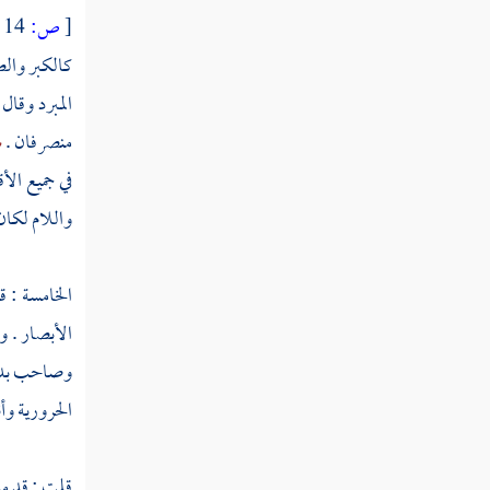
قوله تعالى قال رب اجعل لي آية قال آيتك ألا
[
ص:
14 ]
تكلم الناس ثلاثة أيام إلا رمزا
كالكبر وال
قوله تعالى وإذ قالت الملائكة يا مريم إن الله
المبرد
وقال 
اصطفاك وطهرك
منصرفان .
س
قوله تعالى يا مريم اقنتي لربك واسجدي
في جميع ال
واركعي مع الراكعين
واللام لكان 
قوله تعالى ذلك من أنباء الغيب نوحيه إليك
قوله تعالى إذ قالت الملائكة يا مريم إن الله
الخامسة : ق
يبشرك بكلمة منه
الأبصار . وي
وصاحب بدعة
قوله تعالى قالت رب أنى يكون لي ولد ولم
يمسسني بشر
الحرورية
وأن
قوله تعالى ويعلمه الكتاب والحكمة والتوراة
والإنجيل
قلت : قد مر