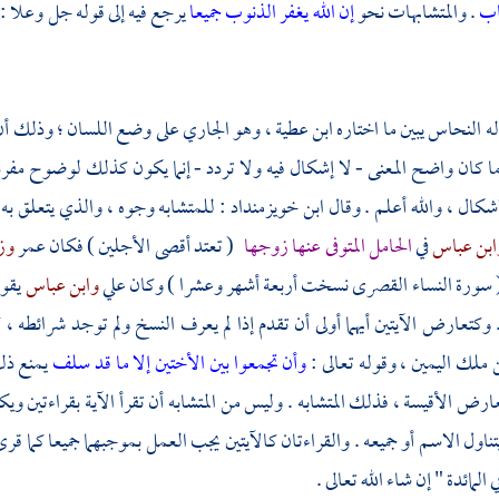
تاب
. والمتشابهات نحو
إن الله يغفر الذنوب جميعا
يرجع فيه إلى قوله جل وعلا :
له
النحاس
يبين ما اختاره
ابن عطية
، وهو الجاري على وضع اللسان ؛ وذلك أن
 كان واضح المعنى - لا إشكال فيه ولا تردد - إنما يكون كذلك لوضوح مفردا
إشكال ، والله أعلم . وقال
ابن خويزمنداد
: للمتشابه وجوه ، والذي يتعلق به
ابن عباس
في
الحامل المتوفى عنها زوجها
( تعتد أقصى الأجلين ) فكان
عمر
وز
( سورة النساء القصرى نسخت أربعة أشهر وعشرا ) وكان
علي
وابن عباس
يقو
. وكتعارض الآيتين أيهما أولى أن تقدم إذا لم يعرف النسخ ولم توجد شرائطه ، 
ملك اليمين ، وقوله تعالى :
وأن تجمعوا بين الأختين إلا ما قد سلف
يمنع ذل
رض الأقيسة ، فذلك المتشابه . وليس من المتشابه أن تقرأ الآية بقراءتين ويك
تناول الاسم أو جميعه . والقراءتان كالآيتين يجب العمل بموجبهما جميعا كما قر
في المائدة " إن شاء الله تعالى .