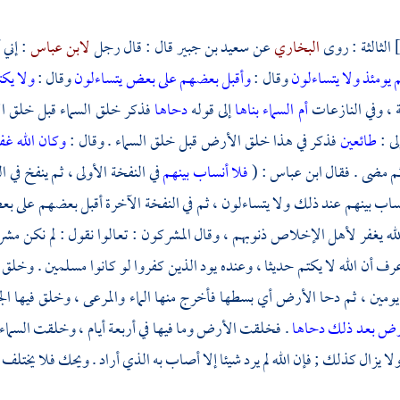
الثالثة : روى
البخاري
عن
سعيد بن جبير
قال : قال رجل
لابن عباس
: إني 
 يومئذ ولا يتساءلون
وقال :
وأقبل بعضهم على بعض يتساءلون
وقال :
ولا يكت
ة ، وفي النازعات
أم السماء بناها
إلى قوله
دحاها
فذكر خلق السماء قبل خلق ا
إلى :
طائعين
فذكر في هذا خلق الأرض قبل خلق السماء . وقال :
وكان الله غف
ثم مضى . فقال
ابن عباس
: (
فلا أنساب بينهم
في النفخة الأولى ، ثم ينفخ ف
أنساب بينهم عند ذلك ولا يتساءلون ، ثم في النفخة الآخرة أقبل بعضهم على بع
لله يغفر لأهل الإخلاص ذنوبهم ، وقال المشركون : تعالوا نقول : لم نكن مشر
ف أن الله لا يكتم حديثا ، وعنده يود الذين كفروا لو كانوا مسلمين . وخلق 
ومين ، ثم دحا الأرض أي بسطها فأخرج منها الماء والمرعى ، وخلق فيها الجب
رض بعد ذلك دحاها
. فخلقت الأرض وما فيها في أربعة أيام ، وخلقت السماء ف
ولا يزال كذلك ; فإن الله لم يرد شيئا إلا أصاب به الذي أراد . ويحك فلا يختلف 