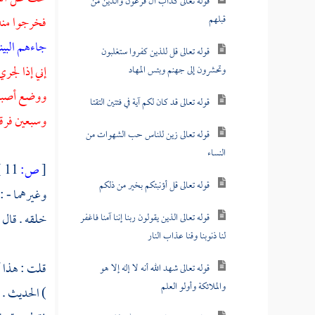
قوله تعالى كدأب آل فرعون والذين من
قبلهم
فخرجوا منه 
جاءهم البي
قوله تعالى قل للذين كفروا ستغلبون
إني إذا لجر
وتحشرون إلى جهنم وبئس المهاد
ووضع أصبعيه
قوله تعالى قد كان لكم آية في فئتين التقتا
وسبعين فرقة
قوله تعالى زين للناس حب الشهوات من
النساء
[
ص:
11 ]
قوله تعالى قل أؤنبئكم بخير من ذلكم
وغيرهما - : 
خلقه . قال
قوله تعالى الذين يقولون ربنا إننا آمنا فاغفر
لنا ذنوبنا وقنا عذاب النار
قلت : هذا أ
قوله تعالى شهد الله أنه لا إله إلا هو
والملائكة وأولو العلم
) الحديث . 