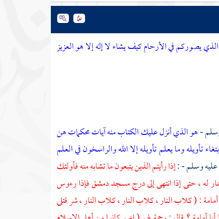
ذي يصوركم في الأرحام كيف يشاء لا إله إلا هو العزيز
وسلم -
هو الذي أنزل عليك الكتاب منه آيات محكمات هن
تغاء تأويله وما يعلم تأويله إلا الله والراسخون في العلم
 عليه وسلم - :
إذا رأيتم الذين يتبعون ما تشابه منه فأولئك
ار له ، حتى إذا انتهى إلى درج مسجد
دمشق
فإذا رءوس
 أمامة
: ( كلاب النار ، كلاب النار ، كلاب النار ، شر قتلى
ا
أبا أمامة
؟ قال : رحمة لهم ( إنهم كانوا من أهل الإسلام