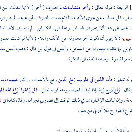
الرابعة : قوله تعالى :
وأخر متشابهات
لم تصرف ( أخر ) لأنها عدلت عن ا
صغر ، فلما عدلت عن مجرى الألف واللام منعت الصرف .
أبو عبيد
: لم يصرفو
: يجب على هذا ألا ينصرف غضاب وعطاش .
الكسائي
: لم تنصرف لأنها صف
يبويه
: لا يجوز أن تكون أخر معدولة عن الألف واللام ; لأنها لو كانت معدو
أقاويل لما كانت معدولة عن السحر ، وأمس في قول من قال : ذهب أمس مع
معرفة ، وقد وصفه الله تعالى بالنكرة .
وله تعالى :
فأما الذين في قلوبهم زيغ
الذين
رفع بالابتداء ، والخبر
فيتبعون ما
قال : زاغ يزيغ زيغا إذا ترك القصد ، ومنه قوله تعالى :
فلما زاغوا أزاغ الله ق
 ، وإن كانت الإشارة بها في ذلك الوقت إلى
نصارى
نجران
. وقال
قتادة
في
ت
واع
الخوارج
فلا أدري من هم .
 هذا التفسير عن
أبي أمامة
مرفوعا ، وحسبك .