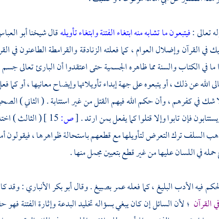
ه تعالى :
فيتبعون ما تشابه منه ابتغاء الفتنة وابتغاء تأويله
قال شيخنا
أبو العبا
ك في القرآن وإضلال العوام ، كما فعلته الزنادقة
والقرامطة
الطاعنون في القر
ا ما في الكتاب والسنة مما ظاهره الجسمية حتى اعتقدوا أن البارئ تعال
ى الله عن ذلك ، أو يتبعوه على جهة إبداء تأويلاتها وإيضاح معانيها ، أو كما ف
ا شك في كفرهم ، وأن حكم الله فيهم القتل من غير استتابة . ( الثاني ) الصحي
تتابون فإن تابوا وإلا قتلوا كما يفعل بمن ارتد .
[
ص:
15 ]
( الثالث ) اختل
 السلف ترك التعرض لتأويلها مع قطعهم باستحالة ظواهرها ، فيقولون أمروه
حمله في اللسان عليها من غير قطع بتعيين مجمل منها .
لحكم فيه الأدب البليغ ، كما فعله
عمر
بصبيغ
. وقال
أبو بكر الأنباري
: وقد كا
ي القرآن
؛ لأن السائل إن كان يبغي بسؤاله تخليد البدعة وإثارة الفتنة فهو 