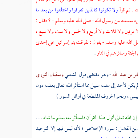
ات . ثم قرأ
ولا تكونوا كالذين تفرقوا واختلفوا من بعد ما
ء سمعته من رسول الله - صلى الله عليه وسلم - ؟ فقال :
ولا مرتين ولا ثلاث ولا أربع ولا خمس ولا ست ولا سبع ،
صلى الله عليه وسلم - يقول : تفرقت
بنو إسرائيل
على إحدى
الجنة وسائرهم في النار
.
بر بن عبد الله
- وهو مقتضى قول
الشعبي
وسفيان الثوري
 يكن لأحد إلى علمه سبيل مما استأثر الله تعالى بعلمه دون
يسى
، ونحو الحروف المقطعة في أوائل السور )
إن الله تعالى أنزل هذا القرآن فاستأثر منه بعلم ما شاء
. . .
 بن الفضل
: سورة الإخلاص ؛ لأنه ليس فيها إلا التوحيد