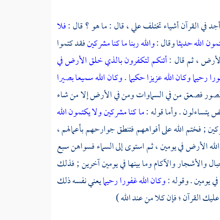
أجد في القرآن أشياء تختلف علي ، قال : ما هو ؟ قال :
فلا
مون الله حديثا
وقال :
والله ربنا ما كنا مشركين
فقد كتموا
لأرض ، ثم قال :
أئنكم لتكفرون بالذي خلق الأرض في
ورا رحيما
وكان الله عزيزا حكيما
.
وكان الله سميعا بصيرا
ي الصور فصعق من في السماوات ومن في الأرض إلا من شاء
ض يتساءلون . وأما قوله :
ما كنا مشركين
ولا يكتمون الله
كين ; فختم الله على أفواههم فتنطق جوارحهم بأعمالهم ،
الله الأرض في يومين ، ثم استوى إلى السماء فسواهن سبع
ال والأشجار والآكام وما بينها في يومين آخرين ; فذلك
ي يومين . وقوله :
وكان الله غفورا رحيما
يعني نفسه ذلك
عليك القرآن ؛ فإن كلا من عند الله )