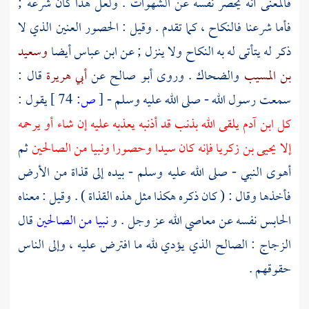
فالمعنى أنه يحصر نفسه عن الشهوات . ولعل هذا كان شرعه ;
فأما شرعنا فالنكاح ، كما تقدم . وقيل : الحصور العنين الذي لا
ذكر له يتأتى له به النكاح ولا ينزل ; عن
ابن عباس
أيضا
وسعيد
بن المسيب
والضحاك
. وروى
أبو صالح
عن
أبي هريرة
قال :
سمعت رسول الله - صلى الله عليه وسلم -
[
ص:
74 ]
يقول :
كل ابن آدم يلقى الله بذنب قد أذنبه يعذبه عليه إن شاء أو يرحمه
إلا
يحيى بن زكريا
فإنه كان سيدا وحصورا ونبيا من الصالحين
ثم
أهوى النبي - صلى الله عليه وسلم - بيده إلى قذاة من الأرض
فأخذها وقال : ( كان ذكره هكذا مثل هذه القذاة ) . وقيل : معناه
الحابس نفسه عن معاصي الله عز وجل . و
نبيا من الصالحين
قال
الزجاج
: الصالح الذي يؤدي لله ما افترض عليه ، وإلى الناس
حقوقهم .