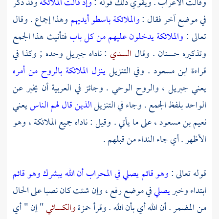
وقالت الأعراب . ويقوي ذلك قوله :
وإذ قالت الملائكة
وقد ذكر
في موضع آخر فقال :
والملائكة باسطو أيديهم
وهذا إجماع . وقال
تعالى :
والملائكة يدخلون عليهم من كل باب
فتأنيث هذا الجمع
وتذكيره حسنان . وقال
السدي
: ناداه
جبريل
وحده ; وكذا في
قراءة
ابن مسعود
. وفي التنزيل
ينزل الملائكة بالروح من أمره
يعني
جبريل
، والروح الوحي . وجائز في العربية أن يخبر عن
الواحد بلفظ الجمع . وجاء في التنزيل
الذين قال لهم الناس
يعني
نعيم بن مسعود
، على ما يأتي . وقيل : ناداه جميع الملائكة ، وهو
الأظهر . أي جاء النداء من قبلهم .
قوله تعالى :
وهو قائم يصلي في المحراب أن الله يبشرك
وهو قائم
ابتداء وخبر
يصلي
في موضع رفع ، وإن شئت كان نصبا على الحال
من المضمر . أن الله أي بأن الله . وقرأ
حمزة
والكسائي
" إن " أي