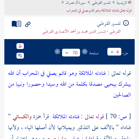
الرئيسية
تفسير القرطبي
سورة آل عمران
تراجم الأعلام
قوله تعالى فنادته الملائكة وهو قائم يصلي في المحراب
تفسير القرطبي
القرطبي - شمس الدين محمد بن أحمد الأنصاري القرطبي
جزء
صفحة
4
70
قوله تعالى :
فنادته الملائكة وهو قائم يصلي في المحراب أن الله
يبشرك بيحيى مصدقا بكلمة من الله وسيدا وحصورا ونبيا من
الصالحين
[
ص:
70 ]
قوله تعالى :
فنادته الملائكة
قرأ
حمزة
والكسائي
"
فناداه " بالألف على التذكير ويميلانها لأن أصلها الياء ، ولأنها
رابعة . وبالألف قراءة
ابن عباس
وابن مسعود
، وهو اختيار
أبي