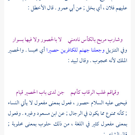
عليهم فلان ، أي بخل ; عن
أبي عمرو
. قال
الأخطل
:
وشارب مربح بالكأس نادمني لا بالحصور ولا فيها بسوار
وفي التنزيل
وجعلنا جهنم للكافرين حصيرا
أي محبسا . والحصير
الملك لأنه محجوب . وقال
لبيد
:
وقماقم غلب الرقاب كأنهم جن لدى باب الحصير قيام
فيحيى
عليه السلام حصور ، فعول بمعنى مفعول لا يأتي النساء
; كأنه ممنوع مما يكون في الرجال ; عن
ابن مسعود
وغيره . وفعول
بمعنى مفعول كثير في اللغة ، من ذلك حلوب بمعنى محلوبة ;
قال الشاعر :