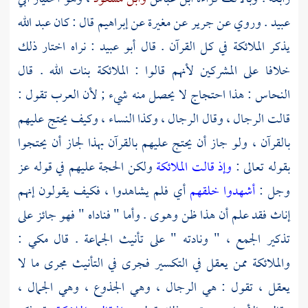
عبيد
. وروي عن
جرير
عن
مغيرة
عن
إبراهيم
قال : كان
عبد الله
يذكر الملائكة في كل القرآن . قال
أبو عبيد
: نراه اختار ذلك
خلافا على المشركين لأنهم قالوا : الملائكة بنات الله . قال
النحاس
: هذا احتجاج لا يحصل منه شيء ; لأن العرب تقول :
قالت الرجال ، وقال الرجال ، وكذا النساء ، وكيف يحتج عليهم
بالقرآن ، ولو جاز أن يحتج عليهم بالقرآن بهذا لجاز أن يحتجوا
بقوله تعالى :
وإذ قالت الملائكة
ولكن الحجة عليهم في قوله عز
وجل :
أشهدوا خلقهم
أي فلم يشاهدوا ، فكيف يقولون إنهم
إناث فقد علم أن هذا ظن وهوى . وأما " فناداه " فهو جائز على
تذكير الجمع ، " ونادته " على تأنيث الجماعة . قال
مكي
:
والملائكة ممن يعقل في التكسير فجرى في التأنيث مجرى ما لا
يعقل ، تقول : هي الرجال ، وهي الجذوع ، وهي الجمال ،