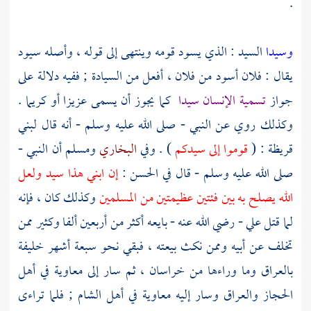
.
وسيدا
السيد : الذي يسود قومه وينتهى إلى قوله ، وأصله سيود
يقال : فلان أسود من فلان ، أفعل من السيادة ; ففيه دلالة على
جواز
تسمية الإنسان سيدا
كما يجوز أن يسمى عزيزا أو كريما .
وكذلك روي عن النبي - صلى الله عليه وسلم - أنه قال
لبني
قريظة
: (
قوموا إلى سيدكم
) . وفي
البخاري
ومسلم
أن النبي -
صلى الله عليه وسلم - قال في
الحسن
:
إن ابني هذا سيد ولعل
الله يصلح به بين فئتين عظيمتين من المسلمين
وكذلك كان ، فإنه
لما قتل
علي
- رضي الله عنه - بايعه أكثر من أربعين ألفا وكثير ممن
تخلف عن أبيه وممن نكث بيعته ، فبقي نحو سبعة أشهر خليفة
بالعراق
وما وراءها من
خراسان
، ثم سار إلى
معاوية
في أهل
الحجاز
والعراق
وسار إليه
معاوية
في أهل
الشام
; فلما تراءى