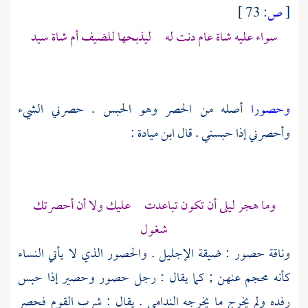
[
ص:
73 ]
سواء عليه شاة عام دنت له ليذبحها للضيف أم شاة سيد
وحصورا
أصله من الحصر وهو الحبس . حصرني الشيء
وأحصرني إذا حبسني . قال
ابن ميادة
:
وما هجر
ليلى
أن تكون تباعدت عليك ولا أن أحصرتك
شغول
وناقة حصور : ضيقة الإجليل . والحصور الذي لا يأتي النساء
كأنه محجم عنهن ; كما يقال : رجل حصور وحصير إذا حبس
رفده ولم يخرج ما يخرجه الندامى . يقال : شرب القوم فحصر