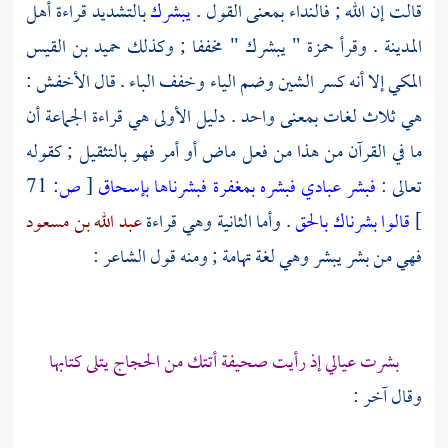
قالت إن الله ; فالنداء بمعنى القول .
يبشرك
بالتشديد قراءة أهل
المدينة
. وقرأ
حمزة
" يبشرك " مخففا ; وكذلك
حميد بن القيس
المكي
إلا أنه كسر الشين وضم الياء وخفف الباء . قال
الأخفش
:
هي ثلاث لغات بمعنى واحد . دليل الأولى هي قراءة الجماعة أن
ما في القرآن من هذا من فعل ماض أو أمر فهو بالتثقيل ; كقوله
تعالى :
فبشر عبادي
فبشره بمغفرة
فبشرناها بإسحاق
[
ص:
71
]
قالوا بشرناك بالحق
. وأما الثانية وهي قراءة
عبد الله بن مسعود
فهي من بشر يبشر وهي لغة
تهامة
; ومنه قول الشاعر :
بشرت عيالي إذ رأيت صحيفة أتتك من
الحجاج
يتلى كتابها
وقال آخر :