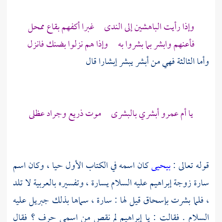
وإذا رأيت الباهشين إلى الندى غبرا أكفهم بقاع ممحل
فأعنهم وابشر بما بشروا به وإذا هم نزلوا بضنك فانزل
وأما الثالثة فهي من أبشر يبشر إبشارا قال
يا
أم عمرو
أبشري بالبشرى موت ذريع وجراد عظلى
قوله تعالى :
بيحيى
كان اسمه في الكتاب الأول حيا ، وكان اسم
سارة زوجة إبراهيم عليه السلام يسارة
، وتفسيره بالعربية لا تلد
، فلما بشرت
بإسحاق
قيل لها :
سارة
، سماها بذلك
جبريل
عليه
السلام . فقالت : يا
إبراهيم
لم نقص من اسمي حرف ؟ فقال