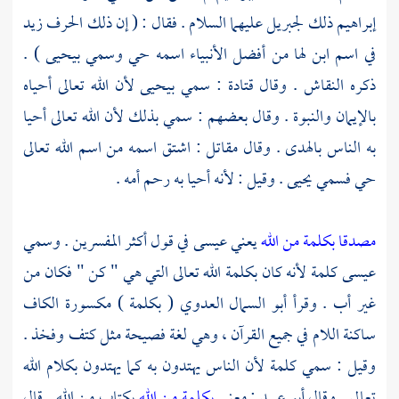
إبراهيم
ذلك
لجبريل
عليهما السلام . فقال : ( إن ذلك الحرف زيد
في اسم ابن لها من أفضل الأنبياء اسمه حي وسمي
بيحيى
) .
ذكره
النقاش
. وقال
قتادة
: سمي
بيحيى
لأن الله تعالى أحياه
بالإيمان والنبوة . وقال بعضهم : سمي بذلك لأن الله تعالى أحيا
به الناس بالهدى . وقال
مقاتل
: اشتق اسمه من اسم الله تعالى
حي فسمي
يحيى
. وقيل : لأنه أحيا به رحم أمه .
مصدقا بكلمة من الله
يعني
عيسى
في قول أكثر المفسرين . وسمي
عيسى
كلمة لأنه كان بكلمة الله تعالى التي هي " كن " فكان من
غير أب . وقرأ
أبو السمال العدوي
( بكلمة ) مكسورة الكاف
ساكنة اللام في جميع القرآن ، وهي لغة فصيحة مثل كتف وفخذ .
وقيل : سمي كلمة لأن الناس يهتدون به كما يهتدون بكلام الله
تعالى . وقال
أبو عبيد
: معنى
بكلمة من الله
بكتاب من الله . قال