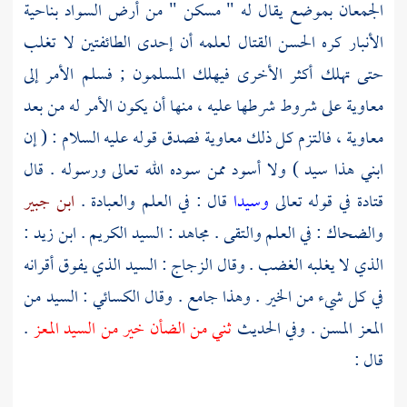
الجمعان بموضع يقال له " مسكن " من أرض السواد بناحية
الأنبار
كره
الحسن
القتال لعلمه أن إحدى الطائفتين لا تغلب
حتى تهلك أكثر الأخرى فيهلك المسلمون ; فسلم الأمر إلى
معاوية
على شروط شرطها عليه ، منها أن يكون الأمر له من بعد
معاوية
، فالتزم كل ذلك
معاوية
فصدق قوله عليه السلام : ( إن
ابني هذا سيد ) ولا أسود ممن سوده الله تعالى ورسوله . قال
قتادة
في قوله تعالى
وسيدا
قال : في العلم والعبادة .
ابن جبير
والضحاك
: في العلم والتقى .
مجاهد
: السيد الكريم .
ابن زيد
:
الذي لا يغلبه الغضب . وقال
الزجاج
: السيد الذي يفوق أقرانه
في كل شيء من الخير . وهذا جامع . وقال
الكسائي
: السيد من
المعز المسن . وفي الحديث
ثني من الضأن خير من السيد المعز
.
قال :