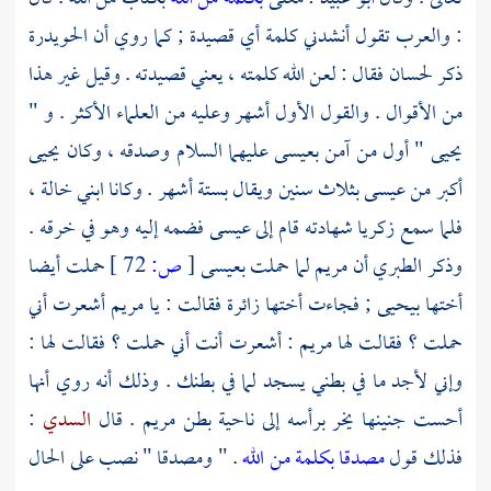
: والعرب تقول أنشدني كلمة أي قصيدة ; كما روي أن
الحويدرة
ذكر
لحسان
فقال : لعن الله كلمته ، يعني قصيدته . وقيل غير هذا
من الأقوال . والقول الأول أشهر وعليه من العلماء الأكثر . و "
يحيى
" أول من آمن
بعيسى
عليهما السلام وصدقه ، وكان
يحيى
أكبر من
عيسى
بثلاث سنين ويقال بستة أشهر . وكانا ابني خالة ،
فلما سمع
زكريا
شهادته قام إلى
عيسى
فضمه إليه وهو في خرقه .
وذكر
الطبري
أن
مريم
لما حملت
بعيسى
[
ص:
72 ]
حملت أيضا
أختها
بيحيى
; فجاءت أختها زائرة فقالت : يا
مريم
أشعرت أني
حملت ؟ فقالت لها
مريم
: أشعرت أنت أني حملت ؟ فقالت لها :
وإني لأجد ما في بطني يسجد لما في بطنك . وذلك أنه روي أنها
أحست جنينها يخر برأسه إلى ناحية بطن
مريم
. قال
السدي
:
فذلك قول
مصدقا بكلمة من الله
. " ومصدقا " نصب على الحال