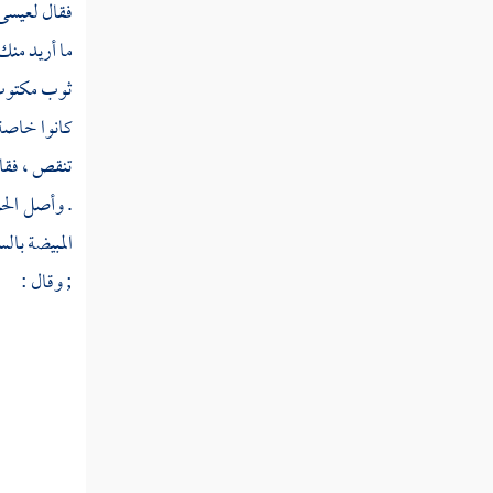
فقال
لعيسى
قوله تعالى تولج الليل في النهار وتولج النهار
ما أريد منك
في الليل
ثوب مكتوب ع
قوله تعالى لا يتخذ المؤمنون الكافرين أولياء
كانوا خاصة 
من دون المؤمنين
تنقص ، فقال
قوله تعالى قل إن تخفوا ما في صدوركم أو
. وأصل الح
تبدوه يعلمه الله
المبيضة بالس
قوله تعالى يوم تجد كل نفس ما عملت من
; وقال :
خير محضرا
قوله تعالى قل إن كنتم تحبون الله فاتبعوني
يحببكم الله
قوله تعالى قل أطيعوا الله والرسول فإن تولوا
فإن الله لا يحب الكافرين