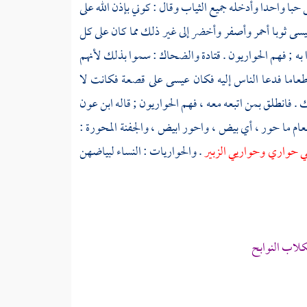
حبا واحدا وأدخله جميع الثياب وقال : كوني بإذن الله على
يسى
ثوبا أحمر وأصفر وأخضر إلى غير ذلك مما كان على كل
ه ; فهم الحواريون .
قتادة
والضحاك
: سموا بذلك لأنهم
 طعاما فدعا الناس إليه فكان
عيسى
على قصعة فكانت لا
 . فانطلق بمن اتبعه معه ، فهم الحواريون ; قاله
ابن عون
عام ما حور ، أي بيض ، واحور ابيض ، والجفنة المحورة :
ي حواري وحواريي الزبير
. والحواريات : النساء لبياضهن
كلاب النوابح