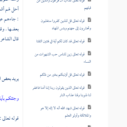
قوله تعالى كدأب آل فرعون والذين من
قبلهم
أحل لهم أشي
: جاءهم
عي
قوله تعالى قل للذين كفروا ستغلبون
بعضها . وق
وتحشرون إلى جهنم وبئس المهاد
قال الشاعر 
قوله تعالى قد كان لكم آية في فئتين التقتا
قوله تعالى زين للناس حب الشهوات من
النساء
قوله تعالى قل أؤنبئكم بخير من ذلكم
يريد بعض ال
قوله تعالى الذين يقولون ربنا إننا آمنا فاغفر
لنا ذنوبنا وقنا عذاب النار
وجئتكم بآي
قوله تعالى شهد الله أنه لا إله إلا هو
والملائكة وأولو العلم
قوله تعالى :