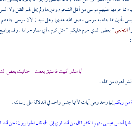
اء مما حرمها عليهم
موسى
من أكل الشحوم وغيرها ولم يحل لهم القتل ولا السر
سى
بألين مما جاء به
موسى
، صلى الله عليهما وعلى نبينا ; لأن
موسى
جاءهم ب
رأ
النخعي
" بعض الذي حرم عليكم " مثل كرم ، أي صار حراما . وقد يوضع ال
:
أبا منذر أفنيت فاستبق بعضنا حنانيك بعض ال
شر أهون من كله .
ة من ربكم
إنما وحد وهي آيات لأنها جنس واحد في الدلالة على رسالته .
فلما أحس عيسى منهم الكفر قال من أنصاري إلى الله قال الحواريون نحن أنصار ا