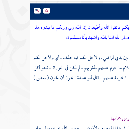
 فاتقوا الله وأطيعون إن الله ربي وربكم فاعبدوه هذا
 الله آمنا بالله واشهد بأنا مسلمون
 بين يدي لما قبلي . ولأحل لكم فيه حذف ، أي ولأحل لكم
لام ما حرم عليهم بذنوبهم ولم يكن في التوراة ، نحو أكل
اة محرمة عليهم . قال
أبو عبيدة
: يجوز أن يكون ( بعض )
فوس حمامها
ل في هذا الموضع ، لأن
عيسى
- صلى الله عليه وسلم - إنما