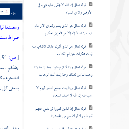
قوله تعالى إن الله لا يخفى عليه شيء في
الأرض ولا في السماء
جزء
4
قوله تعالى هو الذي يصوركم في الأرحام
ومصدقا لما 
كيف يشاء لا إله إلا هو العزيز الحكيم
صراط مستقيم
قوله تعالى هو الذي أنزل عليك الكتاب منه
آيات محكمات هن أم الكتاب
[
ص:
91 ]
جئتكم . بع
قوله تعالى ربنا لا تزغ قلوبنا بعد إذ هديتنا
وهب لنا من لدنك رحمة إنك أنت الوهاب
الشحوم وكل 
بمعنى كل ; 
قوله تعالى ربنا إنك جامع الناس ليوم لا
ريب فيه إن الله لا يخلف الميعاد
قوله تعالى إن الذين كفروا لن تغني عنهم
أموالهم ولا أولادهم من الله شيئا
وهذا القول 