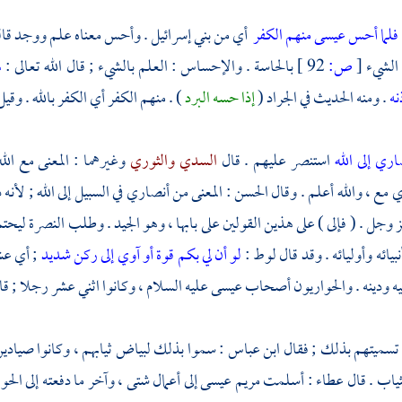
فلما أحس عيسى منهم الكفر
أي من
بني إسرائيل
. وأحس معناه علم ووجد قال
الشيء
[
ص:
92 ]
بالحاسة . والإحساس : العلم بالشيء ; قال الله تعالى :
ه
نه
. ومنه الحديث في الجراد (
إذا حسه البرد
) . منهم الكفر أي الكفر بالله . وق
اري إلى الله
استنصر عليهم . قال
السدي
والثوري
وغيرهما : المعنى مع الل
ي مع ، والله أعلم . وقال
الحسن
: المعنى من أنصاري في السبيل إلى الله ; لأنه
ز وجل . ( فإلى ) على هذين القولين على بابها ، وهو الجيد . وطلب النصرة ليح
نبيائه وأوليائه . وقد قال
لوط
:
لو أن لي بكم قوة أو آوي إلى ركن شديد
; أي ع
يه ودينه . والحواريون أصحاب
عيسى
عليه السلام ، وكانوا اثني عشر رجلا ; قا
تسميتهم بذلك ; فقال
ابن عباس
: سموا بذلك لبياض ثيابهم ، وكانوا صيادين
ثياب . قال
عطاء
: أسلمت
مريم
عيسى
إلى أعمال شتى ، وآخر ما دفعته إلى ال