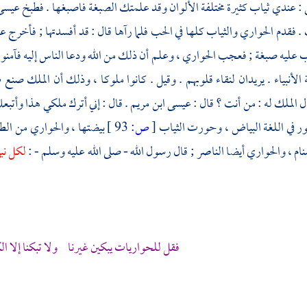
: عندي ثياب كثيرة مختلفة الألوان وقد علمتك الصبغة فاصبغها . فطبخ
عيسى
 . فقدم الحواري والثياب كلها في الحب فلما رآها قال : قد أفسدتها ; فأخرج
ع
ليه صبغة ; فعجب الحواري ، وعلم أن ذلك من الله ودعا الناس إليه فآمنوا ب
الأنبياء . يريدان لنقاء قلوبهم . وقيل . كانوا ملوكا ، وذلك أن الملك صنع
 الملك له : من أنت ؟ قال :
عيسى ابن مريم
. قال : إني أترك ملكي هذا وأتبعك
ور في اللغة البياض ، وحورت الثياب
[
ص:
93 ]
بيضتها ، والحواري من الط
نام ، والحواري أيضا الناصر ; قال رسول الله - صلى الله عليه وسلم - :
لكل نب
فقل للحواريات يبكين غيرنا ولا تبكنا إلا ال