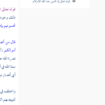
قوله تعالى إن الدين عند الله الإسلام
قوله تعالى :
قوله تعالى فإن حاجوك فقل أسلمت وجهي
ذلك وجود 
لله ومن اتبعن
تحسونهم بإذ
قوله تعالى إن الذين يكفرون بآيات الله
ويقتلون النبيين بغير حق
قال من أنص
قوله تعالى ألم تر إلى الذين أوتوا نصيبا من
أموالكم
; أ
الكتاب
نصرة الله ع
قوله تعالى ذلك بأنهم قالوا لن تمسنا النار إلا
سنة الله في أ
أياما معدودات
أي أنصار نب
قوله تعالى فكيف إذا جمعناهم ليوم لا ريب
فيه ووفيت كل نفس ما كسبت وهم لا يظلمون
واختلف في 
قوله تعالى قل اللهم مالك الملك تؤتي الملك
لتبييضهم ال
من تشاء وتنزع الملك ممن تشاء