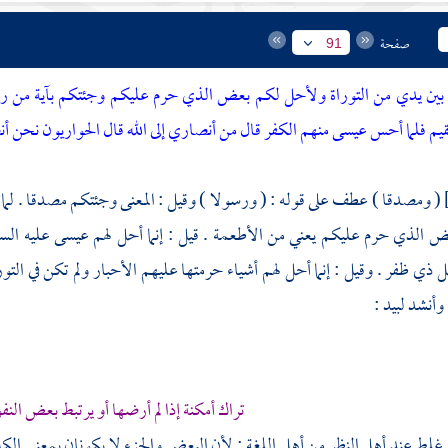
صفحة
91
بين يدي من التوراة ولأحل لكم بعض الذي حرم عليكم وجئتكم بآية من ربكم
 فلما أحس عيسى منهم الكفر قال من أنصاري إلى الله قال الحواريون نحن أنصار
( ومصدقا ) عطف على قوله : ( ورسولا ) وقيل : المعنى وجئتكم مصدقا . لما
ض الذي حرم عليكم يعني من الأطعمة . قيل : إنما أحل لهم
عيسى
عليه الس
ذي ظفر . وقيل : إنما أحل لهم أشياء حرمتها عليهم الأحبار ولم تكن في التور
وأنشد لبيد :
تراك أمكنة إذا لم أرضها أو يرتبط بعض الن
غلط عند أهل النظر من أهل اللغة ; لأن البعض والجزء لا يكونان بمعنى الك