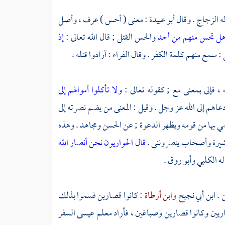
ه
الزجاج
. وقال
أبو عبيدة
: معنى ( أحس ) عرف ، وأصل
ل تحس منهم من أحد
والحس القتل ; قال الله تعالى :
إذ
يل : سمع منهم كلمة الكفر . وقال
الفراء
: أرادوا قتله .
ه ، فإلى بمعنى مع ; كقوله تعالى :
ولا تأكلوا أموالهم إلى
 دعاهم إلى الله عز وجل . وقيل : المعنى من يضم نصرته إلى
تمي بها من قومه ويظهر الدعوة ; عن
الحسن
ومجاهد
. وهذه
شيرة وأصحاب ينصرونني .
قال الحواريون نحن أنصار الله
له
الكلبي
وأبو روق
.
 .
ابن أبي نجيح
وابن أرطاة
: كانوا قصارين فسموا بذلك
حواريين وكانوا قصارين وصباغين ، فأراد معلم
عيسى
السفر