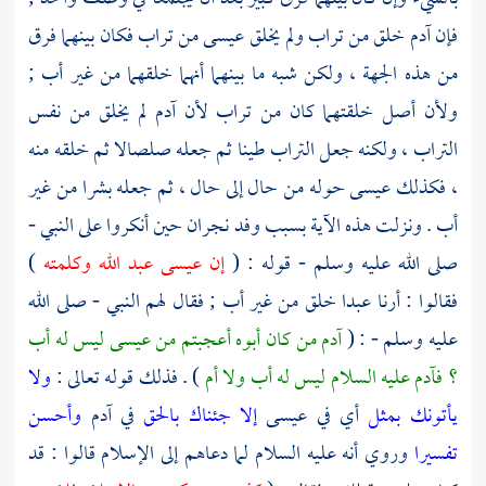
فإن
آدم
خلق من تراب ولم يخلق
عيسى
من تراب فكان بينهما فرق
من هذه الجهة ، ولكن شبه ما بينهما أنهما خلقهما من غير أب ;
ولأن أصل خلقتهما كان من تراب لأن
آدم
لم يخلق من نفس
التراب ، ولكنه جعل التراب طينا ثم جعله صلصالا ثم خلقه منه
، فكذلك
عيسى
حوله من حال إلى حال ، ثم جعله بشرا من غير
أب . ونزلت هذه الآية بسبب
وفد نجران
حين أنكروا على النبي -
صلى الله عليه وسلم - قوله : (
إن
عيسى
عبد الله وكلمته
)
فقالوا : أرنا عبدا خلق من غير أب ; فقال لهم النبي - صلى الله
عليه وسلم - : (
آدم
من كان أبوه أعجبتم من
عيسى
ليس له أب
؟
فآدم
عليه السلام ليس له أب ولا أم
) . فذلك قوله تعالى :
ولا
يأتونك بمثل
أي في
عيسى
إلا جئناك بالحق
في
آدم
وأحسن
تفسيرا
وروي أنه عليه السلام لما دعاهم إلى الإسلام قالوا : قد