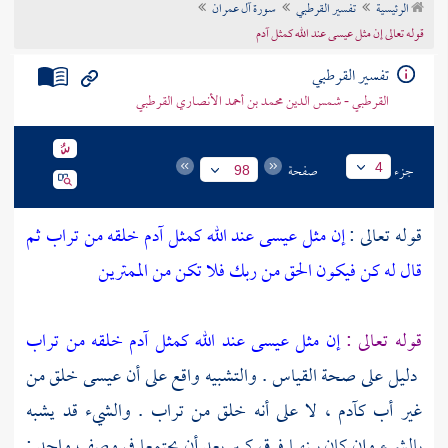
الرئيسية
تفسير القرطبي
سورة آل عمران
تراجم الأعلام
قوله تعالى إن مثل عيسى عند الله كمثل آدم
تفسير القرطبي
القرطبي - شمس الدين محمد بن أحمد الأنصاري القرطبي
جزء
صفحة
4
98
قوله تعالى :
إن مثل عيسى عند الله كمثل آدم خلقه من تراب ثم
قال له كن فيكون الحق من ربك فلا تكن من الممترين
قوله تعالى :
إن مثل عيسى عند الله كمثل آدم خلقه من تراب
دليل على صحة القياس . والتشبيه واقع على أن
عيسى
خلق من
غير أب
كآدم
، لا على أنه خلق من تراب . والشيء قد يشبه
بالشيء وإن كان بينهما فرق كبير بعد أن يجتمعا في وصف واحد ;