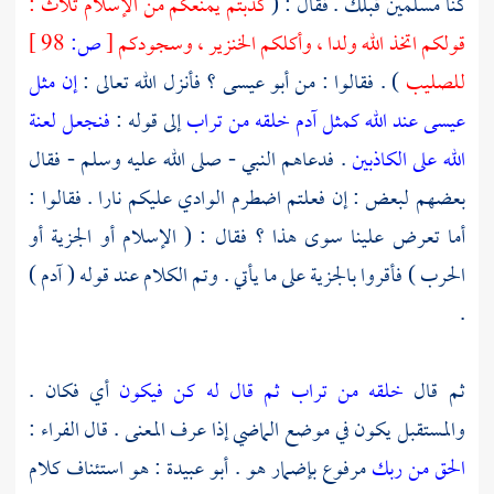
كنا مسلمين قبلك . فقال : (
كذبتم يمنعكم من الإسلام ثلاث :
قولكم اتخذ الله ولدا ، وأكلكم الخنزير ، وسجودكم
[
ص:
98 ]
للصليب
) . فقالوا : من أبو
عيسى ؟
فأنزل الله تعالى :
إن مثل
عيسى عند الله كمثل آدم خلقه من تراب
إلى قوله :
فنجعل لعنة
الله على الكاذبين
. فدعاهم النبي - صلى الله عليه وسلم - فقال
بعضهم لبعض : إن فعلتم اضطرم الوادي عليكم نارا . فقالوا :
أما تعرض علينا سوى هذا ؟ فقال : ( الإسلام أو الجزية أو
الحرب ) فأقروا بالجزية على ما يأتي . وتم الكلام عند قوله
( آدم )
.
ثم قال
خلقه من تراب ثم قال له كن فيكون
أي فكان .
والمستقبل يكون في موضع الماضي إذا عرف المعنى . قال
الفراء
:
الحق من ربك
مرفوع بإضمار هو .
أبو عبيدة
: هو استئناف كلام