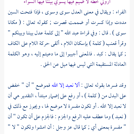
أروني خطة لا ضيم فيها يسوي بيننا فيها السواء
الفراء
: ويقال في معنى العدل سوى وسوى ، فإذا فتحت السين
مددت وإذا كسرت أو ضممت قصرت ; كقوله تعالى : ( مكانا
سوى ) . قال : وفي قراءة
عبد الله
" إلى كلمة عدل بيننا وبينكم "
وقرأ
قعنب
( كلمة ) بإسكان اللام ، ألقى حركة اللام على الكاف
; كما يقال : كبد . فالمعنى أجيبوا إلى ما دعيتم إليه ، وهو الكلمة
العادلة المستقيمة التي ليس فيها ميل عن الحق .
وقد فسرها بقوله تعالى :
ألا نعبد إلا الله
فموضع " أن " خفض
على البدل من ( كلمة ) ، أو رفع على إضمار مبتدأ ، التقدير هي أن
لا نعبد إلا الله . أو تكون مفسرة لا موضع لها ، ويجوز مع ذلك في
( نعبد ) وما عطف عليه الرفع والجزم : فالجزم على أن تكون " أن
" مفسرة بمعنى أي ; كما قال عز وجل : أن امشوا وتكون " لا "