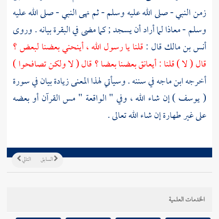
زمن النبي - صلى الله عليه وسلم - ثم نهى النبي - صلى الله عليه
وسلم -
معاذا
لما أراد أن يسجد ; كما مضى في البقرة بيانه . وروى
أنس بن مالك
قال :
قلنا يا رسول الله ، أينحني بعضنا لبعض ؟
قال ( لا ) قلنا : أيعانق بعضنا بعضا ؟ قال ( لا ولكن تصافحوا )
أخرجه
ابن ماجه
في سننه . وسيأتي لهذا المعنى زيادة بيان في سورة
( يوسف ) إن شاء الله ، وفي " الواقعة " مس القرآن أو بعضه
على غير طهارة إن شاء الله تعالى .
السابق
التالي
الخدمات العلمية