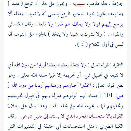
جازمة . هذا مذهب
سيبويه
. ويجوز على هذا أن ترفع ( نعبد )
وما بعده يكون خبرا . ويجوز الرفع بمعنى أنه لا نعبد ; ومثله
ألا
يرجع إليهم قولا ولا يملك لهم ضرا ولا نفعا
. وقال
الكسائي
والفراء
: ( ولا نشرك به شيئا ولا يتخذ ) بالجزم على التوهم أنه
ليس في أول الكلام ( أن ) .
الثانية : قوله تعالى :
ولا يتخذ بعضنا بعضا أربابا من دون الله
أي
لا نتبعه في تحليل شيء أو تحريمه إلا فيما حلله الله تعالى . وهو
نظير قوله تعالى :
اتخذوا أحبارهم ورهبانهم أربابا من دون الله
[
ص:
101 ]
معناه أنهم أنزلوهم منزلة ربهم في قبول تحريمهم
وتحليلهم لما لم يحرمه الله ولم يحله الله . وهذا يدل على بطلان
القول بالاستحسان المجرد الذي لا يستند إلى دليل شرعي
; قال
الكيا الطبري
: مثل استحسانات
أبي حنيفة
في التقديرات التي