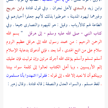
وابن زيد
والسدي
لأهل
نجران
. وفي قول
قتادة
وابن جريج
وغيرهما
ليهود
المدينة
، خوطبوا بذلك لأنهم جعلوا أحبارهم في
الطاعة لهم كالأرباب . وقيل : هو
لليهود
والنصارى
جميعا . وفي
كتاب النبي - صلى الله عليه وسلم - إلى
هرقل
"
بسم الله
الرحمن الرحيم : من
محمد
رسول الله إلى
هرقل
عظيم
الروم
سلام على من اتبع الهدى ، أما بعد ، فإني أدعوك بدعاية الإسلام
أسلم تسلم وأسلم يؤتك الله أجرك مرتين وإن توليت فإن عليك
إثم الأريسيين ، ويا
أهل الكتاب
تعالوا إلى كلمة سواء بيننا
وبينكم أن لا نعبد إلا الله ، إلى قوله :
فقولوا اشهدوا بأنا مسلمون
.
لفظ
مسلم
. والسواء العدل والنصفة ; قاله
قتادة
. وقال
زهير
: