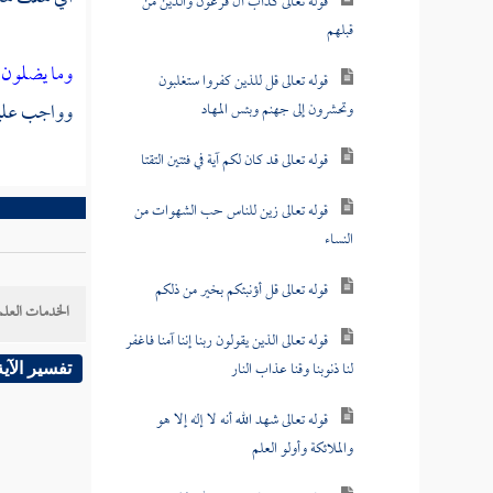
قوله تعالى كدأب آل فرعون والذين من
قبلهم
وما يضلون 
قوله تعالى قل للذين كفروا ستغلبون
وواجب عليهم
وتحشرون إلى جهنم وبئس المهاد
قوله تعالى قد كان لكم آية في فئتين التقتا
قوله تعالى زين للناس حب الشهوات من
النساء
قوله تعالى قل أؤنبئكم بخير من ذلكم
الخدمات العلم
قوله تعالى الذين يقولون ربنا إننا آمنا فاغفر
لنا ذنوبنا وقنا عذاب النار
تفسير الآية
قوله تعالى شهد الله أنه لا إله إلا هو
والملائكة وأولو العلم