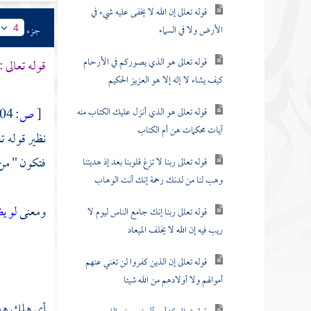
قوله تعالى إن الله لا يخفى عليه شيء في
الأرض ولا في السماء
جزء
4
قوله تعالى هو الذي يصوركم في الأرحام
قوله تعالى :
كيف يشاء لا إله إلا هو العزيز الحكيم
قوله تعالى هو الذي أنزل عليك الكتاب منه
[
ص:
104 ]
آيات محكمات هن أم الكتاب
نظير قوله تع
فتكون " من 
قوله تعالى ربنا لا تزغ قلوبنا بعد إذ هديتنا
وهب لنا من لدنك رحمة إنك أنت الوهاب
ومعنى
لو ي
قوله تعالى ربنا إنك جامع الناس ليوم لا
ريب فيه إن الله لا يخلف الميعاد
قوله تعالى إن الذين كفروا لن تغني عنهم
أموالهم ولا أولادهم من الله شيئا
أي هلك هلا