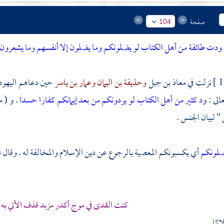
صفحة
104
ودت طائفة من أهل الكتاب لو يضلونكم وما يضلون إلا أنفسهم وما يشعرون
نزلت في
معاذ بن جبل
وحذيفة بن اليمان
وعمار بن ياسر
حين دعاهم
اليهود
الى :
ود كثير من أهل الكتاب لو يردونكم من بعد إيمانكم كفارا حسدا
. و ( 
" لبيان الجنس .
ضلونكم
أي يكسبونكم المعصية بالرجوع عن دين الإسلام والمخالفة له . وقال
ا
كنت القدى في موج أكدر مزبد قذف الأتي به
كا .