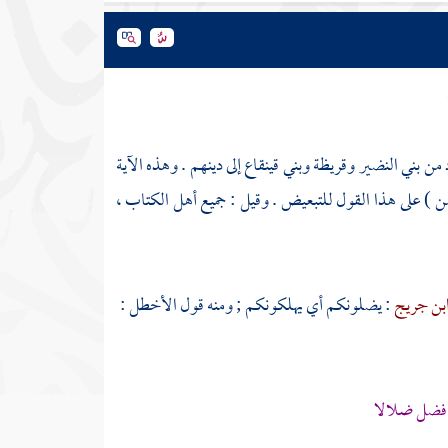
من
بني النضير
وقريظة
وبني قينقاع
إلى دينهم . وهذه الآية
من ) على هذا القول للتبعيض . وقيل : جميع
أهل الكتاب
،
بن جريج
: يضلونكم أي يهلكونكم ; ومنه قول
الأخطل
:
 فضل ضلالا