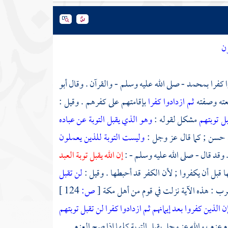
ون
ا كفرا
بمحمد
- صلى الله عليه وسلم - والقرآن . وقال
أبو
نعته وصفته
ثم ازدادوا كفرا
بإقامتهم على كفرهم . وقيل :
بل توبتهم
مشكل لقوله :
وهو الذي يقبل التوبة عن عباده
 حسن ; كما قال عز وجل :
وليست التوبة للذين يعملون
 وقد قال - صلى الله عليه وسلم - :
إن الله يقبل توبة العبد
ها قبل أن يكفروا ; لأن الكفر قد أحبطها . وقيل :
لن تقبل
رب
: هذه الآية نزلت في قوم من
أهل
مكة
[
ص:
124 ]
ن الذين كفروا بعد إيمانهم ثم ازدادوا كفرا لن تقبل توبتهم
 عزم ، والله عز وجل يقبل التوبة كلها إذا صح العزم .