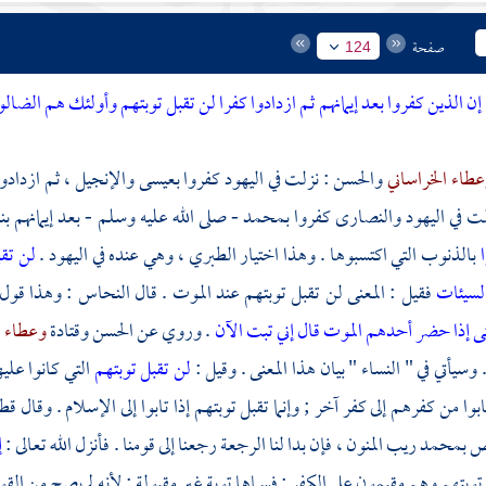
صفحة
124
إن الذين كفروا بعد إيمانهم ثم ازدادوا كفرا لن تقبل توبتهم وأولئك هم الضال
عطاء الخراساني
والحسن
: نزلت في
اليهود
كفروا
بعيسى
والإنجيل ، ثم ازدادو
لت في
اليهود
والنصارى
كفروا
بمحمد
- صلى الله عليه وسلم - بعد إيمانهم ب
ا
بالذنوب التي اكتسبوها . وهذا اختيار
الطبري
، وهي عنده في
اليهود
.
لن تق
لسيئات
فقيل : المعنى لن تقبل توبتهم عند الموت . قال
النحاس
: وهذا قول
ى إذا حضر أحدهم الموت قال إني تبت الآن
. وروي عن
الحسن
وقتادة
وعطاء
.
 وسيأتي في " النساء " بيان هذا المعنى . وقيل :
لن تقبل توبتهم
التي كانوا علي
ابوا من كفرهم إلى كفر آخر ; وإنما تقبل توبتهم إذا تابوا إلى الإسلام . وقال
قط
بص
بمحمد
ريب المنون ، فإن بدا لنا الرجعة رجعنا إلى قومنا . فأنزل الله تعالى :
إ
وبتهم وهم مقيمون على الكفر ; فسماها توبة غير مقبولة ; لأنه لم يصح من القوم