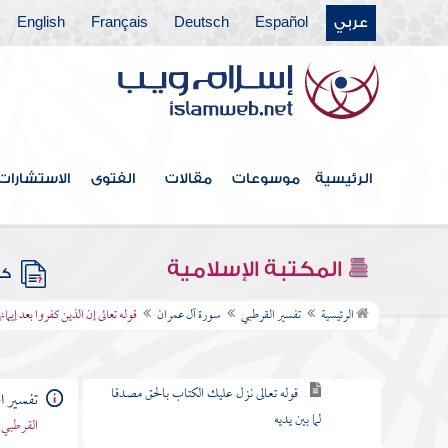
من طعن في القرآن وخالف مصحف
عثمان بالزيادة والنقصان
عربي
Español
Deutsch
Français
English
القول في الاستعاذة
بسم الله الرحمن الرحيم
الرئيسية
موسوعات
مقالات
الفتوى
الاستشارات
سورة الفاتحة
سورة البقرة
المكتبة الإسلامية
كتب
سورة آل عمران
الرئيسية
تفسير القرطبي
سورة آل عمران
قوله تعالى إن الذين كفروا بعد إيمان
قوله تعالى الم الله لا إله إلا هو الحي القيوم
قوله تعالى نزل عليك الكتاب بالحق مصدقا
تفسير ا
لما بين يديه
القرطبي 