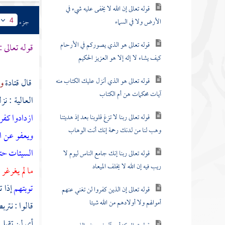
قوله تعالى إن الله لا يخفى عليه شيء في
الأرض ولا في السماء
جزء
4
قوله تعالى هو الذي يصوركم في الأرحام
قوله تعالى :
كيف يشاء لا إله إلا هو العزيز الحكيم
قوله تعالى هو الذي أنزل عليك الكتاب منه
قال
قتادة
و
آيات محكمات هن أم الكتاب
العالية
: نز
ازدادوا كفر
قوله تعالى ربنا لا تزغ قلوبنا بعد إذ هديتنا
وهب لنا من لدنك رحمة إنك أنت الوهاب
ويعفو عن ا
السيئات حت
قوله تعالى ربنا إنك جامع الناس ليوم لا
ريب فيه إن الله لا يخلف الميعاد
ما لم يغرغر
.
توبتهم
إذا ت
قوله تعالى إن الذين كفروا لن تغني عنهم
أموالهم ولا أولادهم من الله شيئا
قالوا : نتر
أي لن تقبل ت