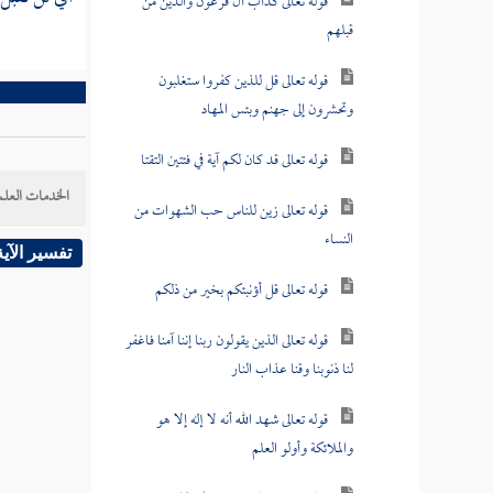
قوله تعالى كدأب آل فرعون والذين من
قبلهم
قوله تعالى قل للذين كفروا ستغلبون
وتحشرون إلى جهنم وبئس المهاد
قوله تعالى قد كان لكم آية في فئتين التقتا
الخدمات العلم
قوله تعالى زين للناس حب الشهوات من
النساء
تفسير الآية
قوله تعالى قل أؤنبئكم بخير من ذلكم
قوله تعالى الذين يقولون ربنا إننا آمنا فاغفر
لنا ذنوبنا وقنا عذاب النار
قوله تعالى شهد الله أنه لا إله إلا هو
والملائكة وأولو العلم