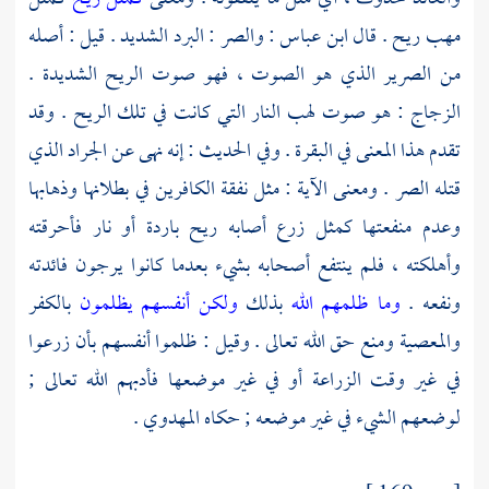
مهب ريح . قال
ابن عباس
: والصر : البرد الشديد . قيل : أصله
من الصرير الذي هو الصوت ، فهو صوت الريح الشديدة .
الزجاج
: هو صوت لهب النار التي كانت في تلك الريح . وقد
تقدم هذا المعنى في البقرة . وفي الحديث : إنه نهى عن الجراد الذي
قتله الصر . ومعنى الآية : مثل نفقة الكافرين في بطلانها وذهابها
وعدم منفعتها كمثل زرع أصابه ريح باردة أو نار فأحرقته
وأهلكته ، فلم ينتفع أصحابه بشيء بعدما كانوا يرجون فائدته
ونفعه .
وما ظلمهم الله
بذلك
ولكن أنفسهم يظلمون
بالكفر
والمعصية ومنع حق الله تعالى . وقيل : ظلموا أنفسهم بأن زرعوا
في غير وقت الزراعة أو في غير موضعها فأدبهم الله تعالى ;
لوضعهم الشيء في غير موضعه ; حكاه
المهدوي
.