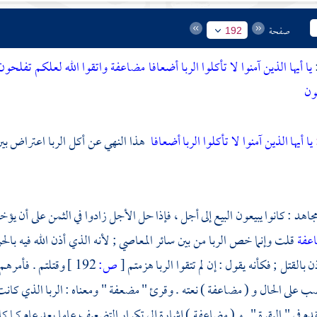
صفحة
192
:
يا أيها الذين آمنوا لا تأكلوا الربا أضعافا مضاعفة واتقوا الله لعلكم تفلحو
ون
يا أيها الذين آمنوا لا تأكلوا الربا أضعافا
هذا النهي عن أكل الربا اعتراض بين
جاهد
: كانوا يبيعون البيع إلى أجل ، فإذا حل الأجل زادوا في الثمن على أن يؤخ
اعفة
قلت وإنما خص الربا من بين سائر المعاصي ; لأنه الذي أذن الله فيه بالح
بالقتل ; فكأنه يقول : إن لم تتقوا الربا هزمتم
[
ص:
192 ]
وقتلتم . فأمرهم 
ب على الحال و ( مضاعفة ) نعته . وقرئ " مضعفة " ومعناه : الربا الذي كا
تقدم في " البقرة " . و ( مضاعفة ) إشارة إلى تكرار التضعيف عاما بعد عام كما 