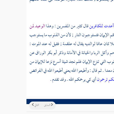
ي أعدت للكافرين
قال كثير من المفسرين : وهذا
الوعيد لمن
نكم الإيمان فتستوجبون النار ; لأن من الذنوب ما يستوجب
ا كان عاقا لوالديه يقال له
علقمة
; فقيل له عند الموت :
 وأكل الربا والخيانة في الأمانة وذكر
أبو بكر الوراق
عن
ذنوب التي تنزع الإيمان فلم نجد شيئا أسرع نزعا للإيمان من
معدا . ثم قال : وأطيعوا الله يعني أطيعوا الله في الفرائض
كم ترحمون
أي كي يرحمكم الله . وقد تقدم .
السابق
التالي