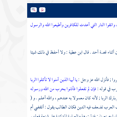
ن واتقوا النار التي أعدت للكافرين وأطيعوا الله والرسول
 أثناء قصة
أحد
. قال
ابن عطية
: ولا أحفظ في ذلك شيئا
روا ; فأنزل الله عز وجل :
يا أيها الذين آمنوا لا تأكلوا الربا
رب في قوله :
فإن لم تفعلوا فأذنوا بحرب من الله ورسوله
بترك الربا ; لأنه كان معمولا به عندهم ، والله أعلم . و (
نت العرب تضعف فيه الدين فكان الطالب يقول : أتقضي أم
كانوا يصنعون ; فدلت هذه العبارة المؤكدة على شنعة فعلهم