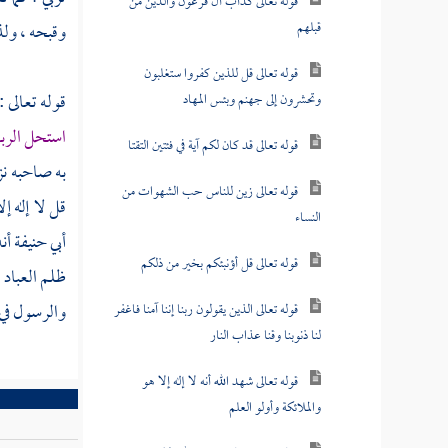
قوله تعالى كدأب آل فرعون والذين من
قبلهم
وقبحه ، ول
قوله تعالى قل للذين كفروا ستغلبون
قوله تعالى :
وتحشرون إلى جهنم وبئس المهاد
استحل الرب
قوله تعالى قد كان لكم آية في فئتين التقتا
به صاحبه نز
قوله تعالى زين للناس حب الشهوات من
قل لا إله إ
النساء
أبي حنيفة
أن
قوله تعالى قل أؤنبئكم بخير من ذلكم
ظلم العباد .
والرسول في ا
قوله تعالى الذين يقولون ربنا إننا آمنا فاغفر
لنا ذنوبنا وقنا عذاب النار
قوله تعالى شهد الله أنه لا إله إلا هو
والملائكة وأولو العلم