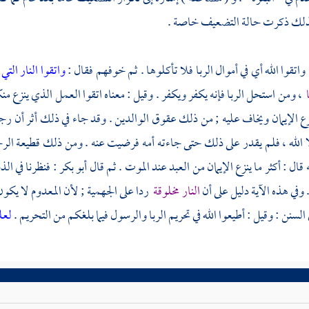
ذلك ذكرت حالة التضعيف خاصة .
 واتقوا الله أي في أموال الربا فلا تأكلوها . ثم خوفهم فقال :
واتقوا النار الت
ا
، ومن استحل الربا فإنه يكفر ويكفر . وقيل : معناه اتقوا العمل الذي ينزع م
ع الإيمان ويخاف عليه ; من ذلك عقوق الوالدين . وقد جاء في ذلك أثر أن رجل
لا الله ، فلم يقدر على ذلك حتى جاءته أمه فرضيت عنه . ومن ذلك قطيعة الرحم
ه قال : أكثر ما ينزع الإيمان من العبد عند الموت . ثم قال
أبو بكر
: فنظرنا في ال
 وفي هذه الآية دليل على أن
النار مخلوقة
ردا على
الجهمية
; لأن المعدوم لا يكون 
لسنن : وقيل : أطيعوا الله في تحريم الربا والرسول فيما بلغكم من التحريم .
لعل