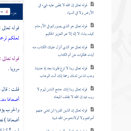
قوله تعالى إن الله لا يخفى عليه شيء في
الأرض ولا في السماء
جزء
4
قوله تعالى هو الذي يصوركم في الأرحام
قوله تعالى 
كيف يشاء لا إله إلا هو العزيز الحكيم
لعلكم ترحم
قوله تعالى هو الذي أنزل عليك الكتاب منه
آيات محكمات هن أم الكتاب
قوله تعالى :
مرويا .
قوله تعالى ربنا لا تزغ قلوبنا بعد إذ هديتنا
وهب لنا من لدنك رحمة إنك أنت الوهاب
قلت : قال
م
قوله تعالى ربنا إنك جامع الناس ليوم لا
ريب فيه إن الله لا يخلف الميعاد
أضعافا مض
والحرب يؤذن 
قوله تعالى إن الذين كفروا لن تغني عنهم
أموالهم ولا أولادهم من الله شيئا
أضعافا ) نص
تربي ؟ كما 