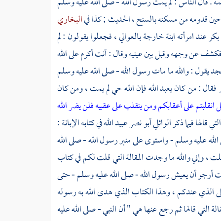
ه . قال الناس : لم يمت رسول الله - صلى الله عليه وسلم
 حين قدومه من مسكنه
بالسنح
، الحديث ; كذا في
البخاري
 بكر
عند امرأته ابنة
خارجة
بالعوالي
، فجعلوا يقولون : لم
كشف عن وجهه وقبل بين عينيه وقال : أنت أكرم على الله
سجد يقول : والله ما مات رسول الله - صلى الله عليه وسلم
 فقال : من كان يعبد الله فإن الله حي لم يمت ، ومن كان
انقلبتم على أعقابكم ومن ينقلب على عقبيه فلن يضر الله
تي قالها فيما ذكر
الوائلي أبو نصر عبيد الله
في كتابه الإبانة :
لله عليه وسلم - واستوى على منبر رسول الله - صلى الله
قلت ، وإني والله ما وجدت المقالة التي قلت لكم في كتاب
 أرجو أن يعيش رسول الله - صلى الله عليه وسلم - حتى
على الذي عندكم ، وهذا الكتاب الذي هدى الله به رسوله
قالة التي قالها ثم رجع عنها هي " أن النبي - صلى الله عليه