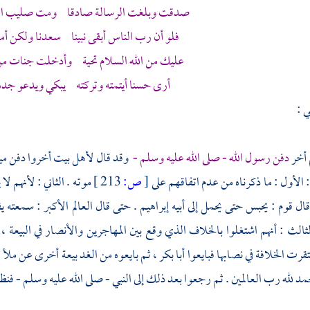
صدقت وبلغت الرسالة صادقا ومت صليب العو
فلو أن رب الناس أبقى نبينا سعدنا ولكن أمر
عليك من الله السلام تحية وأدخلت جنات من
أرى حسنا أيتمته وتركته يبكي ويدعو جده ا
 :
م أخر
دفن رسول الله - صلى الله عليه وسلم -
وقد قال لأهل بيت أخروا دفن ميت
: الأول : ما ذكرناه من عدم اتفاقهم على
[
ص:
213 ]
موته . الثاني : لأنهم ل
ال قوم : يحبس حتى يحمل إلى أبيه
إبراهيم
. حتى قال العالم الأكبر : سمعته ي
لثالث : أنهم اشتغلوا بالخلاف الذي وقع بين
المهاجرين
والأنصار
في البيعة 
قرت الخلافة في نصابها فبايعوا
أبا بكر
، ثم بايعوه من الغد بيعة أخرى عن ملأ 
مد لله رب العالمين . ثم رجعوا بعد ذلك إلى النبي - صلى الله عليه وسلم - فنظر