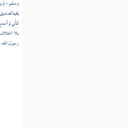
وسلم - لم ي
قوله تعالى تولج الليل في النهار وتولج النهار
يقين
الصديق ا
في الليل
كأني لم أسمع
قوله تعالى لا يتخذ المؤمنون الكافرين أولياء
بلا اختلاف
من دون المؤمنين
رسول الله -
قوله تعالى قل إن تخفوا ما في صدوركم أو
تبدوه يعلمه الله
قوله تعالى يوم تجد كل نفس ما عملت من
خير محضرا
قوله تعالى قل إن كنتم تحبون الله فاتبعوني
يحببكم الله
قوله تعالى قل أطيعوا الله والرسول فإن تولوا
فإن الله لا يحب الكافرين