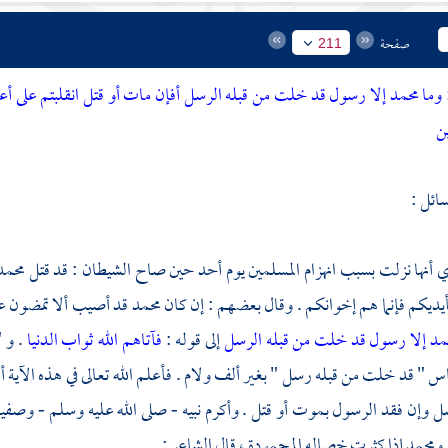
صفحة
211
وما محمد إلا رسول قد خلت من قبله الرسل أفإن مات أو قتل انقلبتم على أ
ن
ائل :
ي أنها نزلت بسبب انهزام المسلمين يوم
أحد
حين صاح الشيطان : قد قتل
محمد
ديكم فإنما هم إخوانكم . وقال بعضهم : إن كان
محمد
قد أصيب ألا تمضون على
مد إلا رسول قد خلت من قبله الرسل
إلى قوله :
فآتاهم الله ثواب الدنيا
. و 
باس
" قد خلت من قبله رسل " بغير ألف ولام . فأعلم الله تعالى في هذه الآية أن
ل وإن فقد الرسول بموت أو قتل . وأكرم نبيه - صلى الله عليه وسلم - وصف
محمد إذا كثرت خصاله المحمودة ، قال الشاعر :