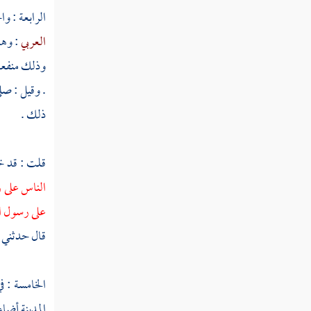
قوله تعالى قال رب اجعل لي آية قال آيتك ألا
الرابعة : و
تكلم الناس ثلاثة أيام إلا رمزا
العربي
: وهذ
قوله تعالى وإذ قالت الملائكة يا مريم إن الله
وذلك منفعة 
اصطفاك وطهرك
. وقيل : صل
قوله تعالى يا مريم اقنتي لربك واسجدي
ذلك .
واركعي مع الراكعين
قوله تعالى ذلك من أنباء الغيب نوحيه إليك
قلت : قد 
قوله تعالى إذ قالت الملائكة يا مريم إن الله
الناس على ر
يبشرك بكلمة منه
على رسول ال
قال حدثني
قوله تعالى قالت رب أنى يكون لي ولد ولم
يمسسني بشر
الخامسة : ف
قوله تعالى ويعلمه الكتاب والحكمة والتوراة
والإنجيل
المدينة
أضاء 