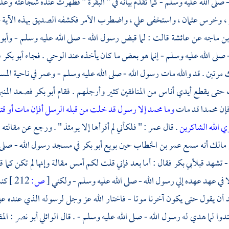
 صلى الله عليه وسلم - كما تقدم بيانه في " البقرة " فظهرت عنده شجاعته وعلم
، وخرس
عثمان
، واستخفى
علي
، واضطرب الأمر فكشفه
الصديق
بهذه الآية
بن ماجه
عن
عائشة
قالت : لما قبض رسول الله - صلى الله عليه وسلم -
وأبو
 صلى الله عليه وسلم - إنما هو بعض ما كان يأخذه عند الوحي . فجاء
أبو بكر
ف
 مرتين . قد والله مات رسول الله - صلى الله عليه وسلم -
وعمر
في ناحية الم
حتى يقطع أيدي أناس من المنافقين كثير وأرجلهم . فقام
أبو بكر
فصعد المنبر
إن
محمدا
قد مات
وما محمد إلا رسول قد خلت من قبله الرسل أفإن مات أو قتل 
ي الله الشاكرين
. قال
عمر
: " فلكأني لم أقرأها إلا يومئذ " . ورجع عن مقالته ال
 مالك
أنه سمع
عمر بن الخطاب
حين بويع
أبو بكر
في مسجد رسول الله - صلى ا
- تشهد قبل
أبي بكر
فقال : أما بعد فإني قلت لكم أمس مقالة وإنها لم تكن كما 
لا في عهد عهده إلي رسول الله - صلى الله عليه وسلم - ولكني
[
ص:
212 ]
كنت
يد أن يقول حتى يكون آخرنا موتا - فاختار الله عز وجل لرسوله الذي عنده 
تدوا لما هدي له رسول الله - صلى الله عليه وسلم - . قال
الوائلي أبو نصر
: الم