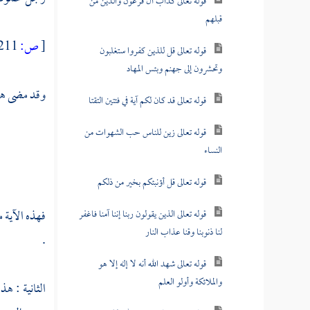
قوله تعالى كدأب آل فرعون والذين من
قبلهم
[
ص:
211 ]
قوله تعالى قل للذين كفروا ستغلبون
وتحشرون إلى جهنم وبئس المهاد
وقد مضى هذا
قوله تعالى قد كان لكم آية في فئتين التقتا
قوله تعالى زين للناس حب الشهوات من
النساء
قوله تعالى قل أؤنبئكم بخير من ذلكم
فهذه الآية م
قوله تعالى الذين يقولون ربنا إننا آمنا فاغفر
لنا ذنوبنا وقنا عذاب النار
.
قوله تعالى شهد الله أنه لا إله إلا هو
والملائكة وأولو العلم
الثانية : ه