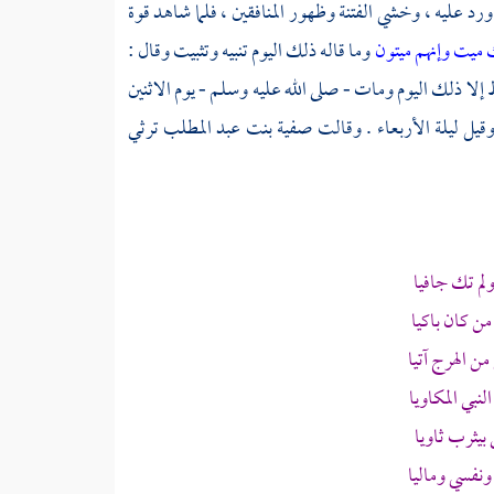
عليه ، وخشي الفتنة وظهور المنافقين ، فلما شاهد قوة
 ميت وإنهم ميتون
وما قاله ذلك اليوم تنبيه وتثبيت وقال :
قط إلا ذلك اليوم ومات - صلى الله عليه وسلم - يوم الاثنين
قيل ليلة الأربعاء . وقالت
صفية بنت عبد المطلب
ترثي
لم تك جافيا
ن كان باكيا
ن الهرج آتيا
بي المكاويا
بيثرب
ثاويا
نفسي وماليا