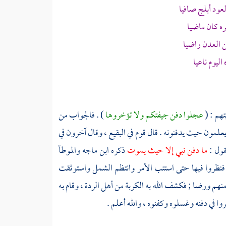
د أبلج صافيا
ه كان ماضيا
 العدن راضيا
ليوم ناعيا
هم : (
عجلوا دفن جيفتكم ولا تؤخروها
) . فالجواب من
ا يعلمون حيث يدفنونه . قال قوم في
البقيع
، وقال آخرون في
قول :
ما دفن نبي إلا حيث يموت
ذكره
ابن ماجه
والموطأ
، فنظروا فيها حتى استتب الأمر وانتظم الشمل واستوثقت
منهم ورضا ; فكشف الله به الكربة من أهل الردة ، وقام به
وا في دفنه وغسلوه وكفنوه ، والله أعلم .