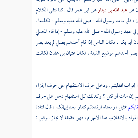
ن
عن
عبد الله بن دينار
عن
ابن عمر
قال : كنا نتقي الكلام
ن ، فلما مات رسول الله - صلى الله عليه وسلم - تكلمنا .
في عهد رسول الله - صلى الله عليه وسلم - إذا قام المصلي
ان
أبو بكر
، فكان الناس إذا قام أحدهم يصلي لم يعد بصر
د بصر أحدهم موضع القبلة ، فكان
عثمان بن عفان
فكانت
لجواب انقلبتم . ودخل حرف الاستفهام على حرف الجزاء
قابكم إن مات أو قتل ؟ وكذلك كل استفهام دخل على حرف
قابكم
تمثيل ، ومعناه ارتددتم كفارا بعد إيمانكم ، قال
قتادة
المراد بالانقلاب هنا الانهزام ، فهو حقيقة لا مجاز . وقيل :