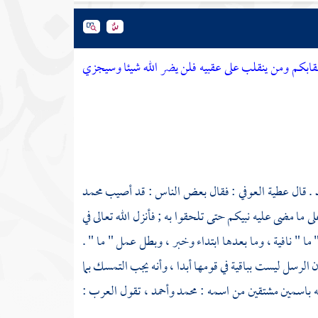
عقابكم ومن ينقلب على عقبيه فلن يضر الله شيئا وسيجزي
. قال
عطية العوفي
: فقال بعض الناس : قد أصيب
محمد
 ما مضى عليه نبيكم حتى تلحقوا به ; فأنزل الله تعالى في
" ما " نافية ، وما بعدها ابتداء وخبر ، وبطل عمل " ما " .
 الرسل ليست بباقية في قومها أبدا ، وأنه يجب التمسك بما
يه باسمين مشتقين من اسمه :
محمد
وأحمد
، تقول العرب :