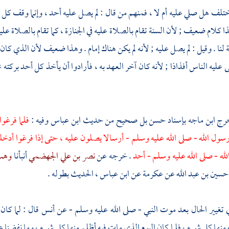
اختلف هل صلي عليه أم لا ، فمنهم من قال : لم يصل عليه أحد ، وإنما وقف كل
ا كلام ضعيف ; لأن السنة تقام بالصلاة عليه في الجنازة ، كما تقام بالصلاة عل
لنا . وقيل : لم يصل عليه ; لأنه لم يكن هناك إمام . وهذا ضعيف لأن الذي كان
ى عليه الناس أفذاذا ; لأنه كان آخر العهد به ، فأرادوا أن يأخذ كل أحد بركته
خرج
ابن ماجه
بإسناد حسن بل صحيح من حديث
ابن عباس
وفيه :
فلما فرغوا
سول الله - صلى الله عليه وسلم - أرسالا يصلون عليه ، حتى إذا فرغوا أدخلوا
له - صلى الله عليه وسلم - أحد
. خرجه عن
نصر بن علي الجهضمي
أنبأنا
وهب
حسين بن عبد الله
عن
عكرمة
عن
ابن عباس
، الحديث بطوله .
ي تغيير الحال بعد موت النبي - صلى الله عليه وسلم - عن
أنس
قال : لما كان
منها كل شيء ، فلما كان اليوم الذي مات فيه أظلم منها كل شيء ، وما نفضنا عن