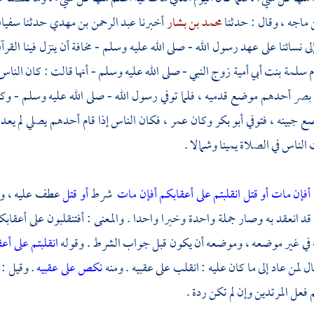
 ماجه
، وقال : حدثنا
محمد بن بشار
أخبرنا
عبد الرحمن بن مهدي
حدثنا
سفيا
لى نسائنا على عهد رسول الله - صلى الله عليه وسلم - مخافة أن ينزل فينا القرآ
م سلمة بنت أبي أمية
زوج النبي - صلى الله عليه وسلم - أنها قالت : كان الناس 
 بصر أحدهم موضع قدميه ، فلما توفي رسول الله - صلى الله عليه وسلم - وك
 جبينه ، فتوفي
أبو بكر
وكان
عمر
، فكان الناس إذا قام أحدهم يصلي لم يع
 الناس في الصلاة يمينا وشمالا .
أفإن مات أو قتل انقلبتم على أعقابكم
أفإن مات
شرط
أو قتل
عطف عليه ، وا
د انعقد به وصار جملة واحدة وخبرا واحدا . والمعنى : أفتنقلبون على أع
نه في غير موضعه ، وموضعه أن يكون قبل جواب الشرط . وقوله
انقلبتم على أع
ل لمن عاد إلى ما كان عليه : انقلب على عقبيه . ومنه
نكص على عقبيه
. وقيل : 
 فعل المرتدين وإن لم تكن ردة .