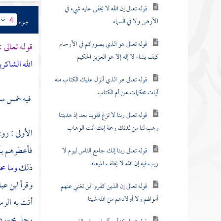
قوله تعالى إن الله لا يخفى عليه شيء في
الأرض ولا في السماء
جزء
4
قوله تعالى هو الذي يصوركم في الأرحام
قوله تعالى :
كيف يشاء لا إله إلا هو العزيز الحكيم
الله الشاكري
قوله تعالى هو الذي أنزل عليك الكتاب منه
آيات محكمات هن أم الكتاب
فيه خمس مس
قوله تعالى ربنا لا تزغ قلوبنا بعد إذ هديتنا
وهب لنا من لدنك رحمة إنك أنت الوهاب
الأولى : رو
فأعطوهم بأي
قوله تعالى ربنا إنك جامع الناس ليوم لا
ريب فيه إن الله لا يخلف الميعاد
ذلك
وما مح
وقرأ
ابن ع
قوله تعالى إن الذين كفروا لن تغني عنهم
أموالهم ولا أولادهم من الله شيئا
أتت به الرس
رجل محمود و