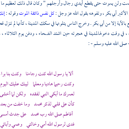
مت ولن يموت حتى يقطع أيدي رجال وأرجلهم " وكان قال ذلك لعظيم ما ورد 
لأكبر أبي بكر
، وتفوهه بقول الله عز وجل :
كل نفس ذائقة الموت
وقوله :
إنك
 بالآية إلا من
أبي بكر
. وخرج الناس يتلونها في سكك
المدينة
، كأنها لم تنزل 
 ، في وقت دخوله
المدينة
في هجرته حين اشتد الضحاء ، ودفن يوم الثلاثاء ، و
 صلى الله عليه وسلم - :
ألا يا رسول الله كنت رجاءنا وكنت بنا برا و
وكنت رحيما هاديا ومعلما ليبك عليك اليوم م
لعمرك ما أبكي النبي لفقده ولكن لما أخشى م
كأن على قلبي لذكر
محمد
وما خفت من بعد الن
أفاطم صلى الله رب
محمد
على جدث أمسى
فدى لرسول الله أمي وخالتي وعمي وآبائي و