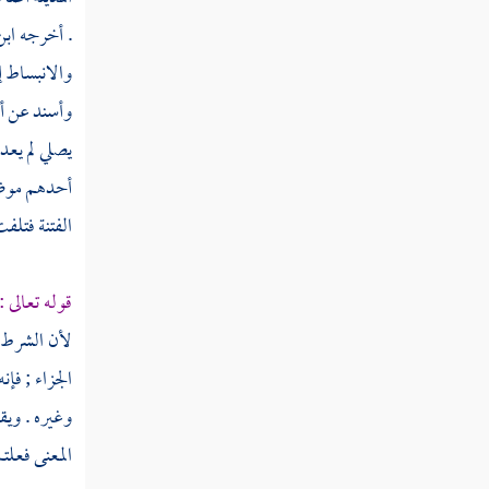
. أخرجه
ابن
قوله تعالى ومصدقا لما بين يدي من التوراة
ولأحل لكم بعض الذي حرم عليكم
والانبساط إ
وأسند عن
أ
قوله تعالى ربنا آمنا بما أنزلت واتبعنا الرسول
فاكتبنا مع الشاهدين
يصلي لم يعد
أحدهم موضع
قوله تعالى ومكروا ومكر الله والله خير
الماكرين
الفتنة فتلفت
قوله تعالى إذ قال الله يا عيسى إني متوفيك
قوله تعالى :
ورافعك إلي ومطهرك من الذين كفروا
لأن الشرط ق
قوله تعالى فأما الذين كفروا فأعذبهم عذابا
الجزاء ; فإ
شديدا في الدنيا والآخرة
وغيره . ويقا
قوله تعالى إن مثل عيسى عند الله كمثل آدم
المعنى فعلتم
قوله تعالى فمن حاجك فيه من بعد ما جاءك