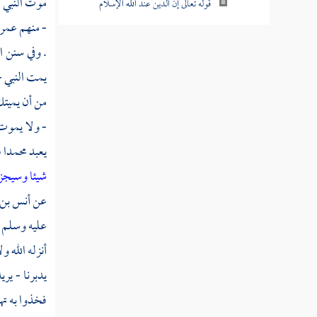
موت النبي -
قوله تعالى إن الدين عند الله الإسلام
- منهم
عمر
قوله تعالى فإن حاجوك فقل أسلمت وجهي
. وفي سنن
ا
لله ومن اتبعن
يمت النبي -
قوله تعالى إن الذين يكفرون بآيات الله
من أن يميتك
ويقتلون النبيين بغير حق
- ولا يموت 
قوله تعالى ألم تر إلى الذين أوتوا نصيبا من
يعبد
محمدا
ف
الكتاب
شيئا وسيجز
قوله تعالى ذلك بأنهم قالوا لن تمسنا النار إلا
عن
أنس بن
أياما معدودات
عليه وسلم 
قوله تعالى فكيف إذا جمعناهم ليوم لا ريب
أنزله الله و
فيه ووفيت كل نفس ما كسبت وهم لا يظلمون
يدبرنا - ير
قوله تعالى قل اللهم مالك الملك تؤتي الملك
فخذوا به ته
من تشاء وتنزع الملك ممن تشاء