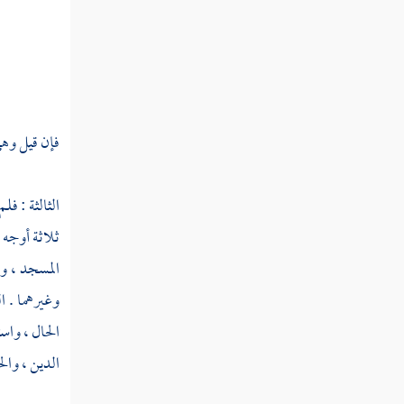
قوله تعالى إن الله اصطفى آدم ونوحا وآل
إبراهيم وآل عمران على العالمين
قوله تعالى ذرية بعضها من بعض والله سميع
عليم
فإن قيل وهي
قوله تعالى إذ قالت امرأة عمران رب إني
نذرت لك ما في بطني
الثالثة : فل
قوله تعالى فتقبلها ربها بقبول حسن وأنبتها
ثلاثة أوجه 
نباتا حسنا
المسجد ، وق
قوله تعالى فنادته الملائكة وهو قائم يصلي في
وغيرهما . ا
المحراب
الحال ، واست
قوله تعالى قال رب أنى يكون لي غلام وقد
الدين ، والح
بلغني الكبر وامرأتي عاقر