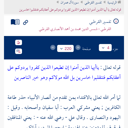
الرئيسية
تفسير القرطبي
سورة آل عمران
تراجم الأعلام
قوله تعالى يا أيها الذين آمنوا إن تطيعوا الذين كفروا يردوكم على أعقابكم فتنقلبوا خاسرين
تفسير القرطبي
القرطبي - شمس الدين محمد بن أحمد الأنصاري القرطبي
جزء
صفحة
4
220
قوله تعالى :
ياأيها الذين آمنوا إن تطيعوا الذين كفروا يردوكم على
أعقابكم فتنقلبوا خاسرين
بل الله مولاكم وهو خير الناصرين
لما أمر الله تعالى بالاقتداء بمن تقدم من أنصار الأنبياء حذر طاعة
الكافرين ; يعني مشركي العرب :
أبا سفيان
وأصحابه . وقيل :
اليهود
والنصارى
. وقال
علي
- رضي الله عنه - : يعني المنافقين
في قولهم للمؤمنين عند الهزيمة : ارجعوا إلى دين آبائكم .