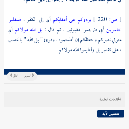
[
ص:
220 ]
يردوكم على أعقابكم
أي إلى الكفر .
فتنقلبوا
خاسرين
أي فترجعوا مغبونين . ثم قال :
بل الله مولاكم
أي
متولي نصركم وحفظكم إن أطعتموه . وقرئ " بل الله " بالنصب
، على تقدير بل وأطيعوا الله مولاكم .
السابق
التالي
الخدمات العلمية
تفسير الآية