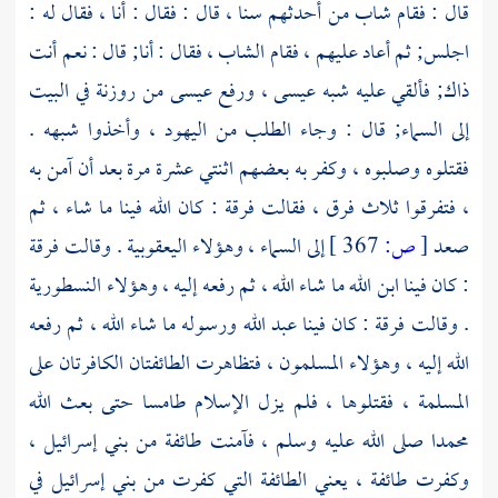
قال : فقام شاب من أحدثهم سنا ، قال : فقال : أنا ، فقال له :
اجلس; ثم أعاد عليهم ، فقام الشاب ، فقال : أنا; قال : نعم أنت
ذاك; فألقي عليه شبه
عيسى ،
ورفع
عيسى
من روزنة في البيت
إلى السماء; قال : وجاء الطلب من
اليهود ،
وأخذوا شبهه .
فقتلوه وصلبوه ، وكفر به بعضهم اثنتي عشرة مرة بعد أن آمن به
، فتفرقوا ثلاث فرق ، فقالت فرقة : كان الله فينا ما شاء ، ثم
صعد
[
ص:
367 ]
إلى السماء ، وهؤلاء اليعقوبية . وقالت فرقة
: كان فينا ابن الله ما شاء الله ، ثم رفعه إليه ، وهؤلاء النسطورية
. وقالت فرقة : كان فينا عبد الله ورسوله ما شاء الله ، ثم رفعه
الله إليه ، وهؤلاء المسلمون ، فتظاهرت الطائفتان الكافرتان على
المسلمة ، فقتلوها ، فلم يزل الإسلام طامسا حتى بعث الله
محمدا
صلى الله عليه وسلم ، فآمنت طائفة من
بني إسرائيل ،
وكفرت طائفة ، يعني الطائفة التي كفرت من
بني إسرائيل
في