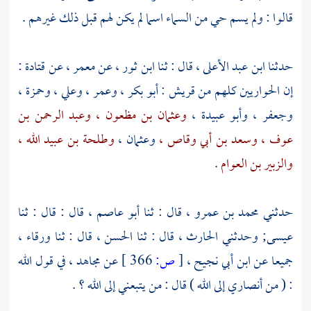
قالوا : ولم يسم حي من السماء اسما لم يكن لهم قبل ذلك غيرهم .
حدثنا
ابن عبد الأعلى ،
قال : ثنا
ابن ثور ،
عن
معمر ،
عن
قتادة
:
إن الحواريين كلهم من
قريش
:
أبو بكر ،
وعمر ،
وعلي ،
وحمزة ،
وجعفر ،
وأبو عبيدة ،
وعثمان بن مظعون ،
وعبد الرحمن بن
عوف ،
وسعد بن أبي وقاص ،
وعثمان ،
وطلحة بن عبيد الله ،
والزبير بن العوام
.
حدثني
محمد بن عمرو ،
قال : ثنا
أبو عاصم ،
قال : قال : ثنا
عيسى;
وحدثني
الحارث ،
قال : ثنا
الحسن ،
قال : ثنا
ورقاء ،
جميعا عن
ابن أبي نجيح ،
[
ص:
366 ]
عن
مجاهد ،
في قول الله
: ( من أنصاري إلى الله ) قال : من يتبعني إلى الله ؟ .