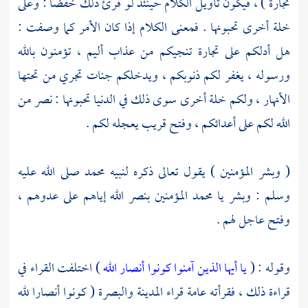
تجارة ) ، فيكون تأويل الكلام حينئذ لو قرئ ذلك خفضا : وعلى
خلة أخرى تحبونها . فمعنى الكلام إذا كان الأمر كما وصفت :
هل أدلكم على تجارة تنجيكم من عذاب أليم ، تؤمنون بالله
ورسوله ، يغفر لكم ذنوبكم ، ويدخلكم جنات تجري من تحتها
الأنهار ، ولكم خلة أخرى سوى ذلك في الدنيا تحبونها : نصر من
الله لكم على أعدائكم ، وفتح قريب يعجله لكم .
( وبشر المؤمنين ) يقول تعالى ذكره لنبيه
محمد
صلى الله عليه
وسلم : وبشر يا
محمد
المؤمنين بنصر الله إياهم على عدوهم ،
وفتح عاجل لهم .
وقوله : (
يا أيها الذين آمنوا كونوا أنصار الله
) اختلفت القراء في
قراءة ذلك ، فقرأته عامة قراء
المدينة
والبصرة
( كونوا أنصارا لله