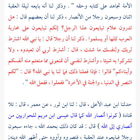
الأمة تجاهد على كتابه وحقه " . وذكر لنا أنه بايعه ليلة العقبة
اثنان وسبعون رجلا من
الأنصار ،
ذكر لنا أن بعضهم قال :
هل
تدرون علام تبايعون هذا الرجل؟ إنكم تبايعون على محاربة
العرب كلها أو يسلموا . ذكر لنا أن رجلا قال : يا نبي الله اشترط
لربك ولنفسك ما شئت ، قال : أشترط لربي أن تعبدوه ، ولا
تشركوا به شيئا ، وأشترط لنفسي أن تمنعوني مما منعتم منه أنفسكم
وأبناءكم" قالوا : فإذا فعلنا ذلك فما لنا يا نبي الله؟ قال : "لكم
النصر في الدنيا ، والجنة في الآخرة" ففعلوا ، ففعل الله
" .
حدثنا
ابن عبد الأعلى ،
قال : ثنا
ابن ثور ،
عن
معمر ،
قال : تلا
قتادة
(
كونوا أنصار الله كما قال عيسى ابن مريم للحواريين من
أنصاري إلى الله
) قال : قد كان ذلك بحمد الله ، جاءه سبعون
رجلا فبايعوه عند العقبة ، فنصروه وآووه حتى أظهر الله دينه;