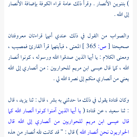
) بتنوين
الأنصار
. وقرأ ذلك عامة قراء
الكوفة
بإضافة
الأنصار
إلى الله .
والصواب من القول في ذلك عندي أنهما قراءتان معروفتان
صحيحتا
[
ص:
365 ]
المعنى ، فبأيتهما قرأ القارئ فمصيب ،
ومعنى الكلام : يا أيها الذين صدقوا الله ورسوله ، كونوا أنصار
الله ، كما قال
عيسى ابن مريم
للحواريين : من أنصاري إلى الله
يعني من أنصاري منكم إلى نصرة الله لي .
وكان
قتادة
يقول في ذلك ما حدثني به
بشر ،
قال : ثنا
يزيد ،
قال
: ثنا
سعيد ،
عن
قتادة
(
يا أيها الذين آمنوا كونوا أنصار الله كما
قال عيسى ابن مريم للحواريين من أنصاري إلى الله قال
الحواريون نحن أنصار الله
) قال : " قد كانت لله أنصار من هذه