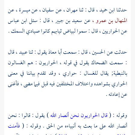
حدثنا
ابن حميد ،
قال : ثنا
مهران ،
عن
سفيان ،
عن
ميسرة ،
عن
المنهال بن عمرو ،
عن
سعيد بن جبير ،
قال : سئل
ابن عباس
عن الحواريين ، قال : سموا لبياض ثيابهم كانوا صيادي السمك .
حدثت عن
الحسين ،
قال : سمعت
أبا معاذ
يقول : ثنا
عبيد ،
قال
: سمعت
الضحاك
يقول في قوله ، الحواريون : هم الغسالون
بالنبطية; يقال للغسال : حواري ، وقد تقدم بياننا في معنى
الحواري بشواهده واختلاف المختلفين فيه قبل فيما مضى ، فأغنى
عن إعادته .
وقوله : (
قال الحواريون نحن أنصار الله
) يقول : قالوا : نحن
أنصار الله على ما بعث به أنبياءه من الحق . وقوله : (
فآمنت