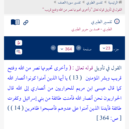
الرئيسية
تفسير الطبري
تفسير سورة الصف
تراجم الأعلام
القول في تأويل قوله تعالى "وأخرى تحبونها نصر من الله وفتح قريب "
تفسير الطبري
الطبري - محمد بن جرير الطبري
جزء
صفحة
23
364
القول في تأويل
قوله تعالى : (
وأخرى تحبونها نصر من الله وفتح
قريب وبشر المؤمنين
( 13 )
يا أيها الذين آمنوا كونوا أنصار الله
كما قال عيسى ابن مريم للحواريين من أنصاري إلى الله قال
الحواريون نحن أنصار الله فآمنت طائفة من بني إسرائيل وكفرت
طائفة فأيدنا الذين آمنوا على عدوهم فأصبحوا ظاهرين
( 14 ) )
[
ص:
364 ]