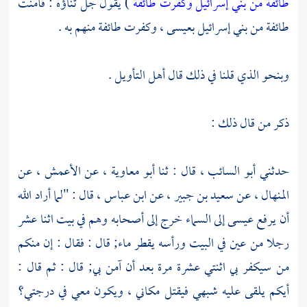
طائفة من بني إسرائيل وكفرت طائفة
) يقول جل ثناؤه : فآمنت
طائفة من
بني إسرائيل
بعيسى ، وكفرت طائفة منهم به .
وبنحو الذي قلنا في ذلك قال أهل التأويل .
ذكر من قال ذلك :
حدثني
أبو السائب ،
قال : ثنا
أبو معاوية ،
عن
الأعمش ،
عن
المنهال ،
عن
سعيد بن جبير ،
عن
ابن عباس ،
قال : "لما أراد الله
أن يرفع
عيسى
إلى السماء خرج إلى أصحابه وهم في بيت اثنا عشر
رجلا من عين في البيت ورأسه يقطر ماء; قال : فقال : إن منكم
من سيكفر بي اثنتي عشرة مرة بعد أن آمن بي; قال : ثم قال :
أيكم يلقى عليه شبهي فيقتل مكاني ، ويكون معي في درجتي؟