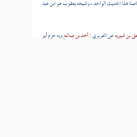
 خاصة هذا الحديث الواحد ، وشيخه
يعقوب هو ابن عبد
علي بن شبويه
عن
الفربري
:
أحمد بن صالح
وبه جزم
أبو
على رواية
ابن عبد الغفار
فساقها في البيوع قبيل السلم
ة .
كانت عروسا ) اسم الحصن القموص كما تقدم قريبا ،
أخرجه
البيهقي
بإسناد رجاله ثقات من حديث
ابن عمر