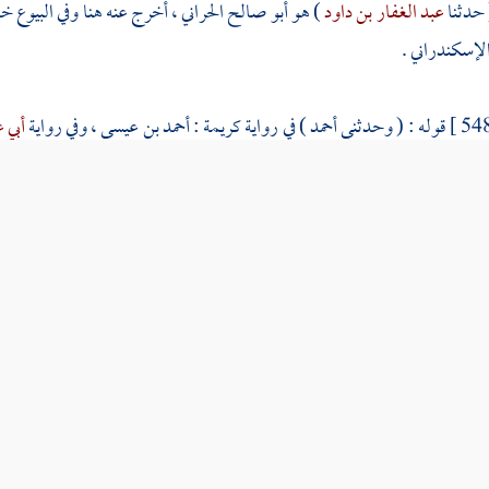
 حدثنا
عبد الغفار بن داود
) هو أبو صالح الحراني ، أخرج عنه هنا وفي البيوع
الإسكندراني
.
قوله : ( وحدثني
أحمد
) في رواية كريمة :
أحمد بن عيسى
، وفي رواية
أبي 
" المستخرج " والذي يظهر أن
البخاري
ساقه على لفظ رواية
ابن وهب
، وأما 
 .
 عن عمرو ) في رواية
عبد الغفار
: عن
عمرو بن أبي عمرو
، واسم أبي عمرو ميسر
 مولى
المطلب
) هو
ابن عبد الله بن حنطب المخزومي
.
 فلما فتح الله عليه الحصن ذكر له جمال
صفية بنت حيي
وقد قتل عنها زوجها و
وجها
كنانة بن الربيع بن أبي الحقيق
كما تقدم في النفقات ، وكان سبب قتله ما 
ية