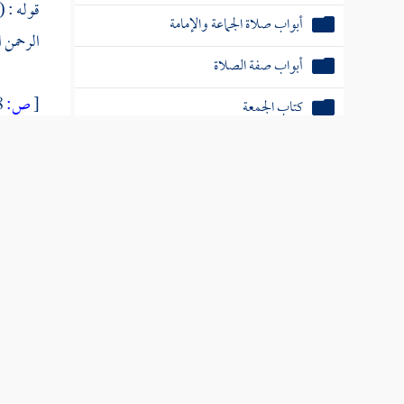
قوله : (
أبواب صلاة الجماعة والإمامة
الرحمن 
أبواب صفة الصلاة
[
ص:
548 ]
كتاب الجمعة
نعيم
في 
كتاب صلاة الخوف
على لفظه
كتاب العيدين
قوله : (
كتاب الوتر
كتاب الاستسقاء
قوله : (
كتاب الكسوف
كتاب سجود القرآن
قوله : (
واسم ز
كتاب تقصير الصلاة
الخدمات العلم