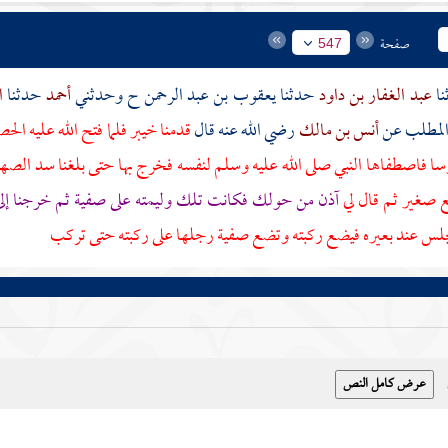
صفحة
547
عبد الغفار بن داود
حدثنا
يعقوب بن عبد الرحمن
ح وحدثني
أحمد
حدثنا
ا
لمطلب
عن
أنس بن مالك
رضي الله عنه قال
قدمنا
خيبر
فلما فتح الله عليه الح
 فاصطفاها النبي صلى الله عليه وسلم لنفسه فخرج بها حتى بلغنا
سد الصهب
ع صغير ثم قال لي
آذن من حولك فكانت تلك وليمته على
صفية
ثم خرجنا إل
لس عند بعيره فيضع ركبته وتضع
صفية
رجلها على ركبته حتى تركب