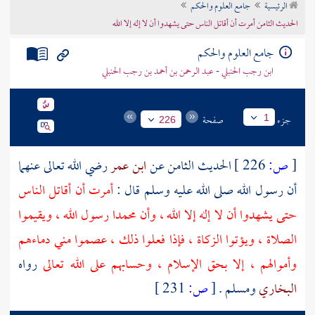
الرئيسية
جامع العلوم والحكم
تراجم الأعلام
الحديث الثامن أمرت أن أقاتل الناس حتى يشهدوا أن لا إله إلا الله
جامع العلوم والحكم
ابن رجب الحنبلي - عبد الرحمن بن أحمد بن رجب الحنبلي
جزء
صفحة
1
226
[
ص:
226 ]
الحديث الثامن عن
ابن عمر
رضي الله تعالى عنهما
أن رسول الله صلى الله عليه وسلم قال :
أمرت أن أقاتل الناس
حتى يشهدوا أن لا إله إلا الله ، وأن محمدا رسول الله ، ويقيموا
الصلاة ، ويؤتوا الزكاة ، فإذا فعلوا ذلك ، عصموا مني دماءهم
وأموالهم ، إلا بحق الإسلام ، وحسابهم على الله تعالى
رواه
البخاري
ومسلم
.
[
ص:
231 ]