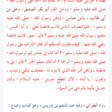
بصلاة جبريل عليه السلام ، ما تقدم منا أحد على رسول الله -
صلى الله عليه وسلم - ودخل القبر
أبو بكر الصديق
،
وعلي بن
أبي طالب
،
وابن عباس
، ودفن رسول الله - صلى الله عليه
وسلم - . فلما انصرف الناس قالت
فاطمة
لعلي
: يا أبا الحسن :
دفنتم رسول الله صلى الله عليه وسلم ؟ قال : نعم . قالت فاطمة
رضي الله عنها : كيف طابت أنفسكم أن تحثوا التراب على رسول
الله - صلى الله عليه وسلم - ؟ أما كان في صدوركم لرسول الله -
صلى الله عليه وسلم - الرحمة ؟ أما كان معلم الخير ؟ قال : بلى يا
فاطمة
، ولكن أمر الله الذي لا مرد له . فجعلت تبكي وتندب ،
وتقول : يا أبتاه ، الآن انقطع
جبريل
- عليه السلام - وكان
جبريل
يأتينا بالوحي من السماء
.
رواه
الطبراني
، وفيه
عبد المنعم بن إدريس
، وهو كذاب وضاع .