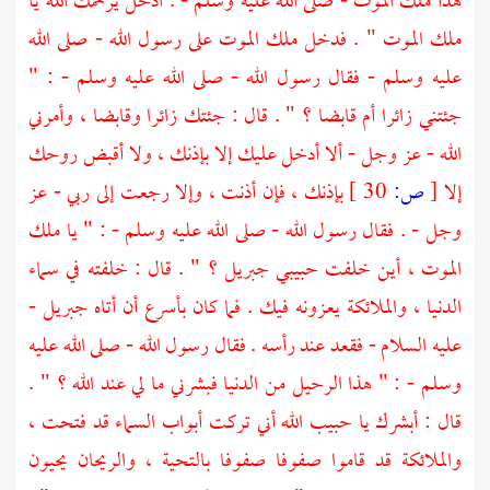
هذا
ملك الموت
- صلى الله عليه وسلم - . ادخل يرحمك الله يا
ملك الموت
" . فدخل
ملك الموت
على رسول الله - صلى الله
عليه وسلم - فقال رسول الله - صلى الله عليه وسلم - : "
جئتني زائرا أم قابضا ؟ " . قال : جئتك زائرا وقابضا ، وأمرني
الله - عز وجل - ألا أدخل عليك إلا بإذنك ، ولا أقبض روحك
إلا
[
ص:
30 ]
بإذنك ، فإن أذنت ، وإلا رجعت إلى ربي - عز
وجل - . فقال رسول الله - صلى الله عليه وسلم - : " يا
ملك
الموت
، أين خلفت حبيبي
جبريل
؟ " . قال : خلفته في سماء
الدنيا ، والملائكة يعزونه فيك . فما كان بأسرع أن أتاه
جبريل
-
عليه السلام - فقعد عند رأسه . فقال رسول الله - صلى الله عليه
وسلم - : " هذا الرحيل من الدنيا فبشرني ما لي عند الله ؟ " .
قال : أبشرك يا حبيب الله أني تركت أبواب السماء قد فتحت ،
والملائكة قد قاموا صفوفا صفوفا بالتحية ، والريحان يحيون