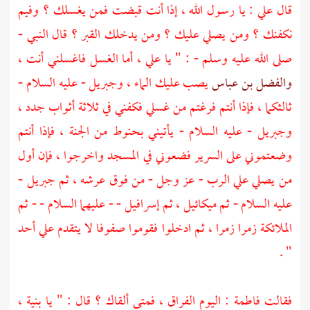
قال
علي
: يا رسول الله ، إذا أنت قبضت فمن يغسلك ؟ وفيم
نكفنك ؟ ومن يصلي عليك ؟ ومن يدخلك القبر ؟ قال النبي -
صلى الله عليه وسلم - : " يا
علي
، أما الغسل فاغسلني أنت ،
والفضل بن عباس
يصب عليك الماء ،
وجبريل
- عليه السلام -
ثالثكما ، فإذا أنتم فرغتم من غسلي فكفني في ثلاثة أثواب جدد ،
وجبريل
- عليه السلام - يأتيني بحنوط من الجنة ، فإذا أنتم
وضعتموني على السرير فضعوني في المسجد واخرجوا ، فإن أول
من يصلي علي الرب - عز وجل - من فوق عرشه ، ثم
جبريل
-
عليه السلام - ثم
ميكائيل
، ثم
إسرافيل
- - عليهما السلام - - ثم
الملائكة زمرا زمرا ، ثم ادخلوا فقوموا صفوفا لا يتقدم علي أحد
" .
فقالت
فاطمة
: اليوم الفراق ، فمتى ألقاك ؟ قال : " يا بنية ،