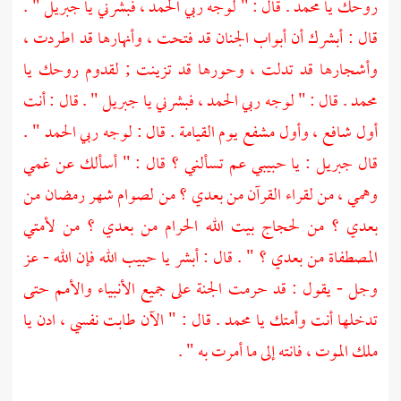
روحك يا
محمد
. قال : " لوجه ربي الحمد ، فبشرني يا
جبريل
" .
قال : أبشرك أن أبواب الجنان قد فتحت ، وأنهارها قد اطردت ،
وأشجارها قد تدلت ، وحورها قد تزينت ; لقدوم روحك يا
محمد
. قال : " لوجه ربي الحمد ، فبشرني يا
جبريل
" . قال : أنت
أول شافع ، وأول مشفع يوم القيامة . قال : لوجه ربي الحمد " .
قال
جبريل
: يا حبيبي عم تسألني ؟ قال : " أسألك عن غمي
وهمي ، من لقراء القرآن من بعدي ؟ من لصوام شهر رمضان من
بعدي ؟ من لحجاج بيت الله الحرام من بعدي ؟ من لأمتي
المصطفاة من بعدي ؟ " . قال : أبشر يا حبيب الله فإن الله - عز
وجل - يقول : قد حرمت الجنة على جميع الأنبياء والأمم حتى
تدخلها أنت وأمتك يا محمد . قال : " الآن طابت نفسي ، ادن يا
ملك الموت ، فانته إلى ما أمرت به " .