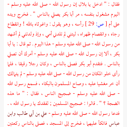
فقال : " ادخل يا
بلال
إن رسول الله - صلى الله عليه وسلم -
اليوم مشغول بنفسه ، مر
أبا بكر
يصلي بالناس " . فخرج ويده
على أم
[
ص:
29 ]
رأسه ، وهو يقول : واغوثاه بالله ! وانقطاع
رجاه ، وانقصام ظهراه ، ليتني لم تلدني أمي ، وإذ ولدتني لم أشهد
من رسول الله - صلى الله عليه وسلم - هذا اليوم . ثم قال : يا
أبا
بكر
، ألا إن رسول الله - صلى الله عليه وسلم - أمرك أن تصلي
بالناس . فتقدم
أبو بكر
فصلى بالناس ، وكان رجلا رقيقا ، فلما
رأى خلو المكان من رسول الله - صلى الله عليه وسلم - لم يتمالك
أن خر مغشيا عليه ، وصاح المسلمون بالبكاء ، فسمع رسول الله
- صلى الله عليه وسلم - ضجيج الناس ، فقال : " ما هذه
الضجة ؟ " . قالوا : ضجيج المسلمين ; لفقدك يا رسول الله ، .
فدعا رسول الله - صلى الله عليه وسلم -
علي بن أبي طالب
وابن
عباس
فاتكأ عليهما ، فخرج إلى المسجد ، فصلى بالناس ركعتين