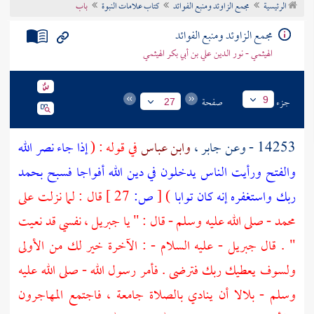
الرئيسية
مجمع الزاوئد ومنبع الفوائد
كتاب علامات النبوة
باب
تراجم الأعلام
مجمع الزاوئد ومنبع الفوائد
الهيثمي - نور الدين علي بن أبي بكر الهيثمي
جزء
صفحة
9
27
14253 - وعن
جابر
،
وابن عباس
في قوله : (
إذا جاء نصر الله
والفتح
ورأيت الناس يدخلون في دين الله أفواجا
فسبح بحمد
ربك واستغفره
إنه كان توابا
)
[
ص:
27 ]
قال : لما نزلت على
محمد
- صلى الله عليه وسلم - قال : " يا
جبريل
، نفسي قد نعيت
" . قال
جبريل
- عليه السلام - : الآخرة خير لك من الأولى
ولسوف يعطيك ربك فترضى . فأمر رسول الله - صلى الله عليه
وسلم -
بلالا
أن ينادي بالصلاة جامعة ، فاجتمع المهاجرون