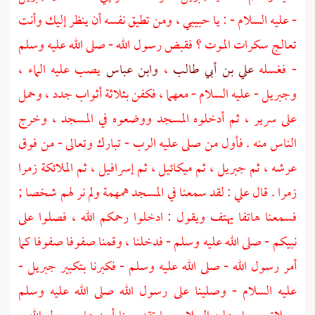
- عليه السلام - : يا حبيبي ، ومن تطيق نفسه أن ينظر إليك وأنت
تعالج سكرات الموت ؟ فقبض رسول الله - صلى الله عليه وسلم
- فغسله
علي بن أبي طالب
،
وابن عباس
يصب عليه الماء ،
وجبريل
- عليه السلام - معهما ، فكفن بثلاثة أثواب جدد ، وحمل
على سرير ، ثم أدخلوه المسجد ووضعوه في المسجد ، وخرج
الناس منه . فأول من صلى عليه الرب - تبارك وتعالى - من فوق
عرشه ، ثم
جبريل
، ثم
ميكائيل
، ثم
إسرافيل
، ثم الملائكة زمرا
زمرا . قال
علي
: لقد سمعنا في المسجد همهمة ولم نر لهم شخصا ;
فسمعنا هاتفا يهتف ويقول : ادخلوا رحمكم الله ، فصلوا على
نبيكم - صلى الله عليه وسلم - فدخلنا ، وقمنا صفوفا صفوفا كما
أمر رسول الله - صلى الله عليه وسلم - فكبرنا بتكبير
جبريل
-
عليه السلام - وصلينا على رسول الله صلى الله عليه وسلم