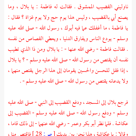
ناوليني القضيب الممشوق . فقالت له
فاطمة
: يا
بلال
، وما
يصنع أبي بالقضيب ، وليس هذا يوم حج ولا يوم غزاة ؟ فقال :
يا
فاطمة
، ما أغفلك عما فيه أبوك ، رسول الله - صلى الله عليه
وسلم - يودع الناس ويفارق الدنيا ، ويعطي القصاص من نفسه
. فقالت
فاطمة
- رضي الله عنها - : يا بلال ومن ذا الذي تطيب
نفسه أن يقتص من رسول الله - صلى الله عليه وسلم - ؟ يا
بلال
، إذا فقل
للحسن
والحسين
يقومان إلى هذا الرجل يقتص منهما ،
ولا يدعانه يقتص من رسول الله - صلى الله عليه وسلم - .
فرجع
بلال
إلى المسجد ، ودفع القضيب إلى النبي - صلى الله عليه
وسلم - ودفع رسول الله - صلى الله عليه وسلم - القضيب إلى
عكاشة
. فلما نظر
أبو بكر
وعمر
- رضي الله عنهما - إلى ذلك قاما ،
وقالا : يا
عكاشة
، هذا نحن بين يديك
[
ص:
28 ]
فاقتص منا ،