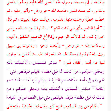
والأنصار إلى مسجد رسول الله - صلى الله عليه وسلم - فصلى
بالناس ، ثم صعد المنبر ، فحمد الله - عز وجل - وأثنى عليه ، ثم
خطب خطبة وجلت منها القلوب ، وبكت منها العيون ، ثم قال
: " أيها الناس ، أي نبي كنت لكم ؟ " . قالوا : جزاك الله من نبي
خيرا ; كنت لنا كالأب الرحيم ، وكالأخ الناصح الشفيق ، أديت
رسالات الله - عز وجل - وأبلغتنا وحيه ، ودعوت إلى سبيل
ربك بالحكمة والموعظة الحسنة ، فجزاك الله عنا أفضل ما جازى
نبيا عن أمته . فقال لهم : "
معاشر المسلمين ، أناشدكم بالله
وبحقي عليكم ، من كانت له قبلي مظلمة فليقم فليقتص مني "
فلم يقم إليه أحد ، فناشدهم الثانية فلم يقم إليه أحد ، فناشدهم
الثالثة " معاشر المسلمين ، أنشدكم بالله وبحقي عليكم ، من
كانت له قبلي مظلمة فليقم فليقتص مني قبل القصاص في القيامة
" . فقام من بين المسلمين شيخ كبير يقال له :
عكاشة
، فتخطى