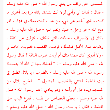
المسلمين حتى وقف بين يدي رسول الله - صلى الله عليه وسلم
- فقال : فداك أبي وأمي لولا أنك نشدتنا بالله مرة بعد أخرى ما
كنت بالذي أتقدم على شيء من هذا ، كنت معك في غزاة ، فلما
فتح الله - عز وجل - علينا ونصر نبيه - صلى الله عليه وسلم -
وكان في الانصراف ، حاذت ناقتي ناقتك ، فنزلت عن الناقة ،
ودنوت منك لأقبل فخذك ، فرفعت القضيب فضربت خاصرتي
، ولا أدري أكان عمدا منك أم أردت ضرب الناقة ؟ فقال رسول
الله - صلى الله عليه وسلم - : " أعيذك بجلال الله أن يتعمدك
رسول الله - صلى الله عليه وسلم - بالضرب ، يا
بلال
انطلق إلى
بيت
فاطمة
فائتني بالقضيب الممشوق " . فخرج
بلال
من
المسجد ويده على أم رأسه ، وهو ينادي : هذا رسول الله - صلى
الله عليه وسلم - يعطي القصاص من نفسه . فقرع الباب على
فاطمة
، فقال : يا بنت رسول الله - صلى الله عليه وسلم -