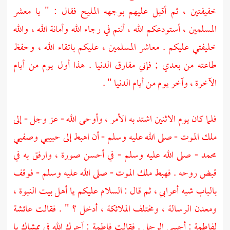
خفيفتين ، ثم أقبل عليهم بوجهه المليح فقال : " يا معشر
المسلمين ، أستودعكم الله ، أنتم في رجاء الله وأمانة الله ، والله
خليفتي عليكم . معاشر المسلمين ، عليكم باتقاء الله ، وحفظ
طاعته من بعدي ; فإني مفارق الدنيا . هذا أول يوم من أيام
الآخرة ، وآخر يوم من أيام الدنيا " .
فلما كان يوم الاثنين اشتد به الأمر ، وأوحى الله - عز وجل - إلى
ملك الموت - صلى الله عليه وسلم - أن اهبط إلى حبيبي وصفيي
محمد
- صلى الله عليه وسلم - في أحسن صورة ، وارفق به في
قبض روحه . فهبط
ملك الموت
- صلى الله عليه وسلم - فوقف
بالباب شبه أعرابي ، ثم قال : السلام عليكم يا أهل بيت النبوة ،
ومعدن الرسالة ، ومختلف الملائكة ، أدخل ؟ " . فقالت
عائشة
لفاطمة
: أجيبي الرجل . فقالت
فاطمة
: آجرك الله في ممشاك يا