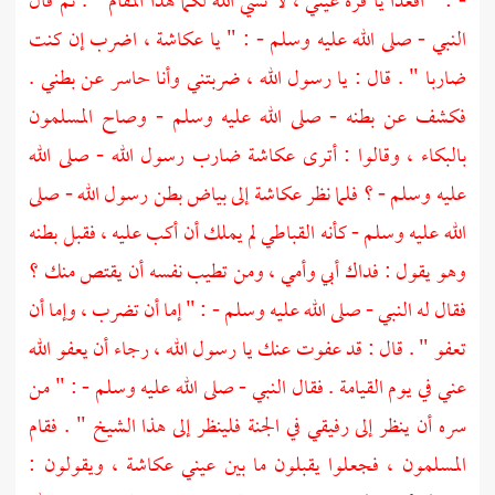
- : " اقعدا يا قرة عيني ، لا نسي الله لكما هذا المقام " . ثم قال
النبي - صلى الله عليه وسلم - : " يا
عكاشة
، اضرب إن كنت
ضاربا " . قال : يا رسول الله ، ضربتني وأنا حاسر عن بطني .
فكشف عن بطنه - صلى الله عليه وسلم - وصاح المسلمون
بالبكاء ، وقالوا : أترى
عكاشة
ضارب رسول الله - صلى الله
عليه وسلم - ؟ فلما نظر
عكاشة
إلى بياض بطن رسول الله - صلى
الله عليه وسلم - كأنه القباطي لم يملك أن أكب عليه ، فقبل بطنه
وهو يقول : فداك أبي وأمي ، ومن تطيب نفسه أن يقتص منك ؟
فقال له النبي - صلى الله عليه وسلم - : " إما أن تضرب ، وإما أن
تعفو " . قال : قد عفوت عنك يا رسول الله ، رجاء أن يعفو الله
عني في يوم القيامة . فقال النبي - صلى الله عليه وسلم - : " من
سره أن ينظر إلى رفيقي في الجنة فلينظر إلى هذا الشيخ " . فقام
المسلمون ، فجعلوا يقبلون ما بين عيني
عكاشة
، ويقولون :