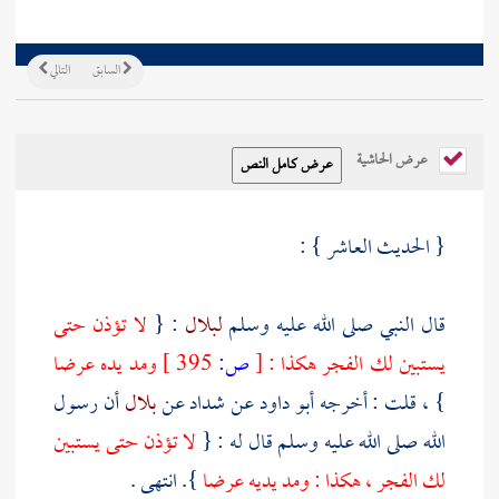
السابق
التالي
عرض الحاشية
{ الحديث العاشر } :
قال النبي صلى الله عليه وسلم
لبلال
: {
لا تؤذن حتى
يستبين لك الفجر هكذا :
[
ص:
395 ]
ومد يده عرضا
} ، قلت : أخرجه
أبو داود
عن
شداد
عن
بلال
أن رسول
الله صلى الله عليه وسلم قال له : {
لا تؤذن حتى يستبين
لك الفجر ، هكذا : ومد يديه عرضا
}. انتهى .