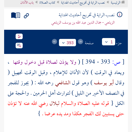
الرئيسية
نصب الراية في تخريج أحاديث الهداية
كتاب الصلاة
باب الأذان
تراجم الأعلام
نصب الراية في تخريج أحاديث الهداية
الزيلعي - جمال الدين عبد الله بن يوسف الزيلعي
جزء
صفحة
1
393
[
ص:
393 - 394 ]
(
ولا يؤذن لصلاة قبل دخول وقتها
،
ويعاد في الوقت ) لأن الأذان للإعلام ، وقبل الوقت تجهيل (
وقال
أبو يوسف
) وهو قول
الشافعي
رحمه الله : ( يجوز للفجر
في النصف الأخير من الليل ) لتوارث أهل
الحرمين
. والحجة على
الكل {
قوله عليه الصلاة والسلام
لبلال
رضي الله عنه لا تؤذن
حتى يستبين لك الفجر هكذا ومد يده عرضا .
}