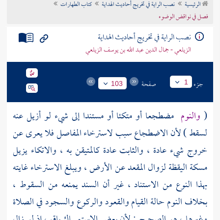
الرئيسية
نصب الراية في تخريج أحاديث الهداية
كتاب الطهارات
تراجم الأعلام
فصل في نواقض الوضوء
نصب الراية في تخريج أحاديث الهداية
الزيلعي - جمال الدين عبد الله بن يوسف الزيلعي
جزء
صفحة
1
103
(
والنوم
مضطجعا أو متكئا أو مستندا إلى شيء لو أزيل عنه
لسقط ) لأن الاضطجاع سبب لاسترخاء المفاصل فلا يعرى عن
خروج شيء عادة ، والثابت عادة كالمتيقن به ، والاتكاء يزيل
مسكة اليقظة لزوال المقعد عن الأرض ، ويبلغ الاسترخاء غايته
بهذا النوع من الاستناد ، غير أن السند يمنعه من السقوط ،
بخلاف النوم حالة القيام والقعود والركوع والسجود في الصلاة
وغيرها ، هو الصحيح ; لأن بعض الاستمساك باق ، إذ لو زال