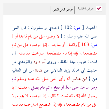
عرض الحاشية
الحديث
[
ص:
102 ]
الحادي والعشرون : قال النبي
صلى الله عليه وسلم : {
لا وضوء على من نام قاعدا أو
[
ص:
103 ]
راكعا . أو ساجدا . إنما الوضوء على من نام
مضطجعا ، فإنه إذا نام مضطجعا استرخت مفاصله
} ،
قلت : غريب بهذا اللفظ . وروى
أبو داود
والترمذي
من
حديث
أبي خالد يزيد الدالاني
عن
قتادة
عن
أبي العالية
عن {
ابن عباس
أنه رأى النبي صلى الله عليه وسلم
نام
وهو ساجد حتى غط أو نفخ ، ثم قام يصلي
، فقلت : يا
رسول الله إنك قد نمت ؟ قال : إن الوضوء لا يجب إلا
على من نام مضطجعا ، فإنه إذا اضطجع استرخت مفاصله