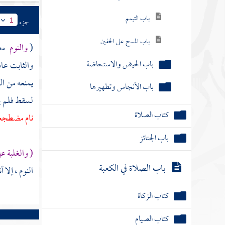
باب التيمم
جزء
1
باب المسح على الخفين
(
والنوم
مضط
باب الحيض والاستحاضة
والثابت عاد
يمنعه من ال
باب الأنجاس وتطهيرها
لسقط فلم يت
كتاب الصلاة
نام مضطجعا
باب الجنائز
( والغلبة عل
باب الصلاة في الكعبة
النوم ، إلا أ
كتاب الزكاة
كتاب الصيام