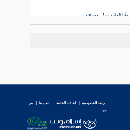
يه
أبا العالية
، ولم يرفعه انتهى .
لدالاني
عن
قتادة
، وروى أوله جماعة عن
ابن عباس
لم
 مع أنه قال " في كتاب السنة " في حديث : {
لا ينبغي
اديث ، وقال في موضع آخر : قال
شعبة
: إنما سمع
قتادة
د عندي رجال مرضيون
}" فتحرر من هذا كله أن
الاحتجاج به إذا وافق الثقات ، فكيف إذا تفرد عنهم
وثيقة الخصوصية
اتفاقية الخدمة
اتصل بنا
من
نحن
ء ، رواه
سعيد بن أبي عروبة
عن
قتادة
عن
ابن عباس
،