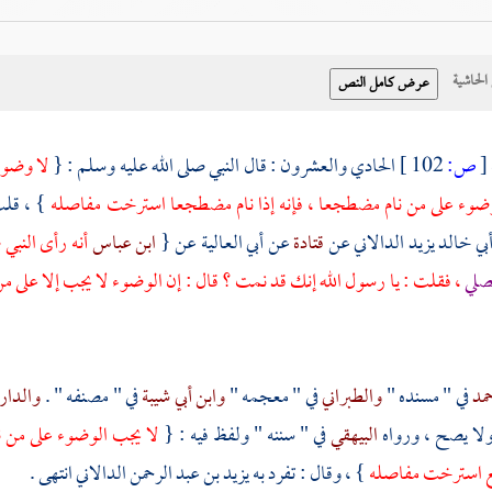
حاشية
[
ص:
102 ]
الحادي والعشرون : قال النبي صلى الله عليه وسلم : {
لا وضوء 
الوضوء على من نام مضطجعا ، فإنه إذا نام مضطجعا استرخت مفاصله
} ، قلت
بي خالد يزيد الدالاني
عن
قتادة
عن
أبي العالية
عن {
ابن عباس
أنه رأى النبي
يصلي
، فقلت : يا رسول الله إنك قد نمت ؟ قال : إن الوضوء لا يجب إلا على
حمد
في " مسنده "
والطبراني
في " معجمه "
وابن أبي شيبة
في " مصنفه " .
والدار
ولا يصح ، ورواه
البيهقي
في " سننه " ولفظ فيه : {
لا يجب الوضوء على من نام
استرخت مفاصله
} ، وقال : تفرد به
يزيد بن عبد الرحمن الدالاني
انتهى .