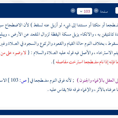
صفحة
103
جعا أو متكئا أو مستندا إلى شيء لو أزيل عنه لسقط ) لأن الاضطجاع س
ة كالمتيقن به ، والاتكاء يزيل مسكة اليقظة لزوال المقعد عن الأرض ، ويبلغ 
سقوط ، بخلاف النوم حالة القيام والقعود والركوع والسجود في الصلاة وغي
م الاسترخاء ، والأصل فيه قوله عليه الصلاة والسلام : {
لا وضوء على من نا
 فإنه إذا نام مضطجعا استرخت مفاصله
}.
ى العقل بالإغماء والجنون )
; لأنه فوق النوم مضطجعا في
[
ص:
103 ]
الاست
نا عرفناه بالأثر ، والإغماء فوقه فلا يقاس عليه .