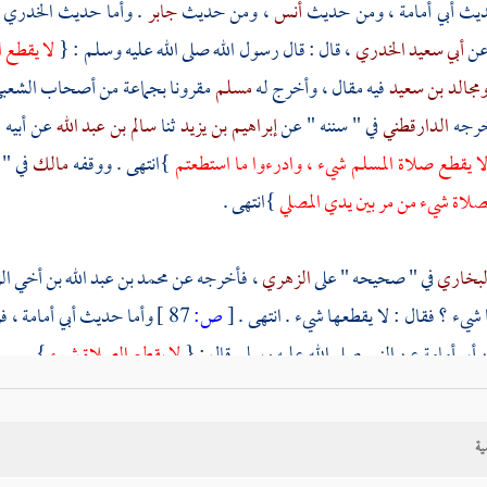
ديث
أبي أمامة
، ومن حديث
أنس
، ومن حديث
جابر
. وأما حديث
الخدري
ن
أبي سعيد الخدري
، قال : قال رسول الله صلى الله عليه وسلم : {
لا يقطع ا
مجالد بن سعيد
فيه مقال ، وأخرج له
مسلم
مقرونا بجماعة من أصحاب
الشعب
خرجه
الدارقطني
في " سننه " عن
إبراهيم بن يزيد
ثنا
سالم بن عبد الله
عن أبيه 
 لا يقطع صلاة المسلم شيء ، وادرءوا ما استطعتم
}انتهى . ووقفه
مالك
في " 
صلاة شيء من مر بين يدي المصلي
}انتهى .
لبخاري
في " صحيحه " على
الزهري
، فأخرجه عن
محمد بن عبد الله بن أخي ا
شيء ؟ فقال : لا يقطعها شيء . انتهى .
[
ص:
87 ]
وأما حديث
أبي أمامة
، ف
أبي أمامة
عن النبي صلى الله عليه وسلم قال : {
لا يقطع الصلاة شيء
}.
ديث
أنس
فأخرجه
الدارقطني
أيضا عن
صخر بن عبد الله بن حرملة
أنه سمع
ية
ه صلى الله عليه وسلم صلى بالناس ، فمر بين أيديهم حمار ، فقال
عياش بن أبي