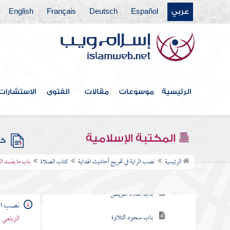
فصل ويكره استقبال القبلة بالفرج
عربي
Español
Deutsch
Français
English
في الخلاء
باب صلاة الوتر
باب النوافل
الرئيسية
موسوعات
مقالات
الفتوى
الاستشارات
باب إدراك الفريضة
باب قضاء الفوائت
المكتبة الإسلامية
كتب
باب سجود السهو
الرئيسية
نصب الراية في تخريج أحاديث الهداية
كتاب الصلاة
باب ما يفسد ال
باب صلاة المريض
باب سجود التلاوة
نصب الر
الزيلعي 
باب صلاة المسافر