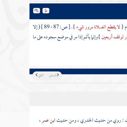
م {
لا يقطع الصلاة مرور شيء
}.
[
ص:
87 - 89 ]
( إلا
وزر لوقف أربعين
}وإنما يأثم إذا مر في موضع سجوده على ما
السابق
التالي
ت : روي من حديث
الخدري
، ومن حديث
ابن عمر
،