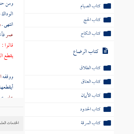
ومن ح
كتاب الحج
الوداك
ع
كتاب النكاح
انتهى .
و
عمر
فأ
كتاب الرضاع
قالوا :
كتاب الطلاق
يقطع ال
كتاب العتاق
ووقفه
ا
كتاب الأيمان
أيقطعها 
كتاب الحدود
عامر
عن
كتاب السرقة
وأما ح
كتاب السير
الخدمات العلم
رسول الل