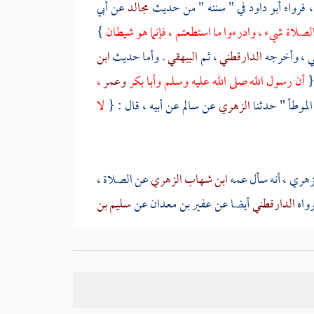
، فرواه
أبو داود
في " سننه " من حديث
مجالد
عن
أبي
لصلاة شيء ، وادرءوا ما استطعتم ، فإنما هو شيطان
}
ي
، وأخرجه
الدارقطني
، ثم
البيهقي
. وأما حديث
ابن
{
أن رسول الله صلى الله عليه وسلم
وأبا بكر
وعمر
،
الموطأ " حدثنا
الزهري
عن
سالم
عن أبيه ، قال : {
لا
لزهري
، أنه سأل عمه
ابن شهاب الزهري
عن الصلاة ،
رواه
الدارقطني
أيضا عن
عفير بن معدان
عن
سليم بن
عمر بن عبد العزيز
، يقول عن
أنس بن مالك
: {
أن
 ربيعة
: سبحان الله سبحان الله ، فلما سلم رسول الله