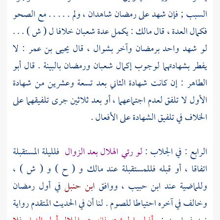
السبب ; فإن شهد على رمضان شاهدان ، ولم . . . . . مع الصحو
فكمال العدة ، قال
مالك
: يكمل عدة شعبان خلافا ل ( ش ) . . .
لو شهد واحد برمضان وآخر بشوال ، قال
يحيى بن عمر
: لا
يفطر بشهادتهما لوجوب إكمال شعبان ورمضان بالبينة . قال
أبو
الطاهر
: إن كانت شهادة الثاني بعد تسعة وعشرين من شهادة
الأول لا تلفق لعدم اجتماعهما ، أو بعد ثلاثين جرى تلفيقهما على
الخلاف في تلفيق الشهادة على الأفعال .
الرابع : في الجلاب :
لو رئي الهلال بعد الزوال
فلليلة المستقبلة
اتفاقا ، أو قبله فللمستقبلة عند
مالك
و ( ح ) و ( ش ) ،
وللماضية عند
ابن حبيب
، ووافق
ابن حنبل
في أول رمضان
وخالف في آخره احتياطا للصوم . لنا أن في الحديث المتقدم رواية