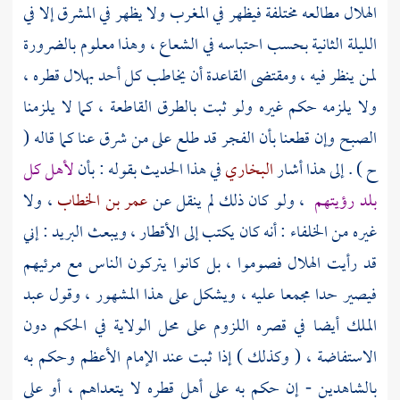
الهلال مطالعه مختلفة فيظهر في المغرب ولا يظهر في المشرق إلا في
الليلة الثانية بحسب احتباسه في الشعاع ، وهذا معلوم بالضرورة
لمن ينظر فيه ، ومقتضى القاعدة أن يخاطب كل أحد بهلال قطره ،
ولا يلزمه حكم غيره ولو ثبت بالطرق القاطعة ، كما لا يلزمنا
الصبح وإن قطعنا بأن الفجر قد طلع على من شرق عنا كما قاله (
ح ) . إلى هذا أشار
البخاري
في هذا الحديث بقوله : بأن
لأهل كل
بلد رؤيتهم
، ولو كان ذلك لم ينقل عن
عمر بن الخطاب
، ولا
غيره من الخلفاء : أنه كان يكتب إلى الأقطار ، ويبعث البريد : إني
قد رأيت الهلال فصوموا ، بل كانوا يتركون الناس مع مرئيهم
فيصير حدا مجمعا عليه ، ويشكل على هذا المشهور ، وقول
عبد
الملك
أيضا في قصره اللزوم على محل الولاية في الحكم دون
الاستفاضة ، ( وكذلك ) إذا ثبت عند الإمام الأعظم وحكم به
بالشاهدين - إن حكم به على أهل قطره لا يتعداهم ، أو على