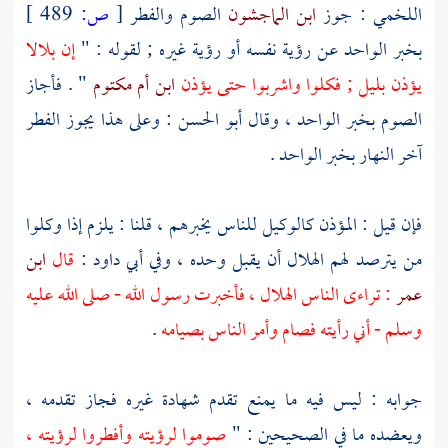
اللخمي
: جوز
ابن الماجشون
الصوم والفطر
[
ص:
489 ]
بخبر الواحد عن رؤية نفسه أو رؤية غيره ; لقوله : "
إن
بلالا
يؤذن بليل ; فكلوا واشربوا حتى يؤذن
ابن أم مكتوم
" . فأجاز
الصوم بخبر الواحد ، وقال
أبو الحسن
: وعلى هذا يجوز الفطر
آخر النهار بخبر الواحد .
فإن قيل : المؤذن كالوكيل للناس يخبرهم ، قلنا : يلزم إذا وكلوا
من يترصد لهم الهلال أن يقبل وحده ، وفي
أبي داود
:
قال
ابن
عمر
: تراءى الناس الهلال ، فأخبرت رسول الله - صلى الله عليه
وسلم - أني رأيته فصام وأمر الناس بصيامه
.
جوابه : ليس فيه ما يمنع تقدم شهادة غيره فجاز تقدمه ،
ويعضده ما في الصحيحين : "
صوموا لرؤيته وأفطروا لرؤيته ،