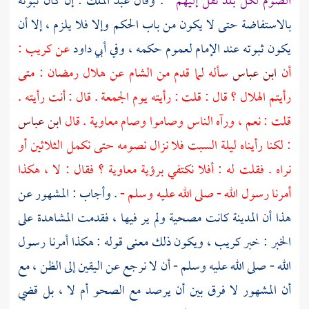
الصوم لكل بلد نقل إليهم
. وقال
عبد الملك
: إن كان ثبوته
بالاستفاضة حتى لا يكون من باب الحكم وإلا فلا يلزم ، إلا أن
يكون ثبوته عند الإمام لعموم حكمه ، وفي
أبي داود
عن
كريب
:
أن
ابن عباس
سأله لما قدم من
الشام
عن هلال رمضان : متى
رأيتم الهلال ؟ قال : قلت : رأيته يوم الجمعة . قال : أنت رأيته .
قلت : نعم ، ورآه الناس وصاموا وصام
معاوية
. قال
ابن عباس
: لكنا رأيناه ليلة السبت فلا نزال نصومه حتى نكمل الثلاثين أو
نراه . فقلت له : أفلا نكتفي برؤية
معاوية
؟ فقال : لا ، هكذا
أمرنا رسول الله - صلى الله عليه وسلم -
. وأجاب : المشهور عن
هذا أن
المدينة
كانت مصحية ولم ير فيها ، فقدمت المشاهدة على
الخبر : خبر
كريب
، ويكون ذلك معنى قوله : هكذا أمرنا رسول
الله - صلى الله عليه وسلم - أن لا نرجع عن اليقين إلى الظن ، مع
أن المشهور لا فرق بين أن يرصد مع الصحو أم لا ، بل قضي