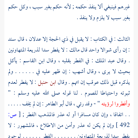
غيرهم فينبغي ألا ينفذ حكمه ; لأنه حكم بغير سبب ، وكل حكم
بغير سبب لا يلزم ولا ينفذ .
الثالث : في الكتاب : لا يقبل في ذي الحجة إلا عدلان ، قال
سند
: إن رأى شوالا واحد قال
مالك
: لا يفطر سدا لذريعة المتهاونين
. وقال
عبد الملك
: في الفطر بقلبه ، وقال
ابن القاسم
: يأكل
بحيث لا يرى ، وقال
أشهب
: إن ظهر عليه في . . . . . . ولم
يذكره قبل ذلك عوقب إن اتهم . وقال
ابن حنبل
: لا يفطر لعدم
ثبوته واحتياطا للصوم . لنا قوله صلى الله عليه وسلم : "
وأفطروا لرؤيته
" - وقد رئي ، قال
أبو الطاهر
: إن لم يخف . . . . .
. . اتفاقا ، وإن كان مسافرا أو له عذر فالمذهب الفطر ;
[
ص:
492 ]
وإن لم يكن له عذر وأمن من الاطلاع ، فالمشهور : لا
يفطر سدا لذريعة المتهاونين . . . . . . . الفطر . . . . . . لوجود