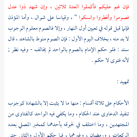
فإن غم عليكم فأكملوا العدة ثلاثين ، وإن شهد ذوا عدل
فصوموا وأفطروا وانسكوا
" ، وقياسا على شوال ، وأما المؤذن
فإنما قبل قوله في تعيين أول النهار ، وإلا فالصوم معلوم الوجوب
لا بد منه ، بخلاف اليوم الأول : فإن الصوم منوط بالشاهد ، قال
سند
: فلو حكم الإمام بالصوم بالواحد لم يخالف - وفيه نظر ;
لأنه فتوى لا حكم .
تمهيد :
الأحكام على ثلاثة أقسام : منها ما لا يثبت إلا بالشهادة كوجوب
تنفيذ الدعاوى عند الحكام ، وما يكفي فيه الواحد كالفتاوى من
المجتهدين ، وما اختلف في لحوقه بأحدهما كمخبر المصلي بعدد
الركعات ، ورمضان ، وغيرهما ، فما حكم الأول والثاني حتى