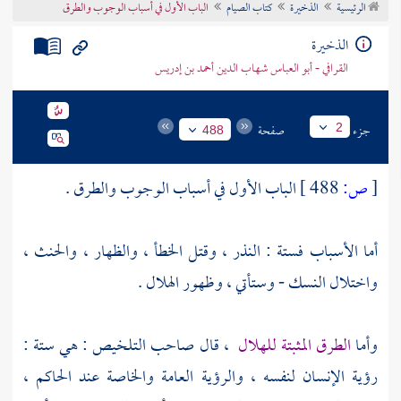
الرئيسية
الذخيرة
كتاب الصيام
الباب الأول في أسباب الوجوب والطرق
تراجم الأعلام
الذخيرة
القرافي - أبو العباس شهاب الدين أحمد بن إدريس
جزء
صفحة
2
488
[
ص:
488 ]
الباب الأول في أسباب الوجوب والطرق .
أما الأسباب فستة : النذر ، وقتل الخطأ ، والظهار ، والحنث ،
واختلال النسك - وستأتي ، وظهور الهلال .
وأما
الطرق المثبتة للهلال
، قال صاحب التلخيص : هي ستة :
رؤية الإنسان لنفسه ، والرؤية العامة والخاصة عند الحاكم ،