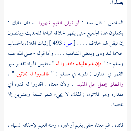
يصلوا .
السادس : قال
سند
:
لو توالى الغيم شهورا
، قال
مالك
:
يكملون عدة الجميع حتى يظهر خلافه اتباعا للحديث ويقضون
إن تيقن لهم خلاف . . . .
[
ص:
493 ]
إثبات الهلال بالحساب
خلافا
للداودي
وبعض الشافعية . . . . وأما قوله - صلى الله عليه
وسلم - : "
فإن غم عليكم فاقدروا له
" ، فليس المراد تقدير سير
القمر في المنازل ; لقوله في
مسلم
: "
فاقدروا له ثلاثين
" ،
والمطلق يحمل على المقيد
، ولأن معناه : اقدروا له قدره أي
مقداره وهو ثلاثون ; لذلك لا يجيء شهر تسعة وعشرين إلا
ناقصا .
فائدة : غم معناه خفي بغيم أو غيره ، ومنه الغيم لإخفائه السماء ،