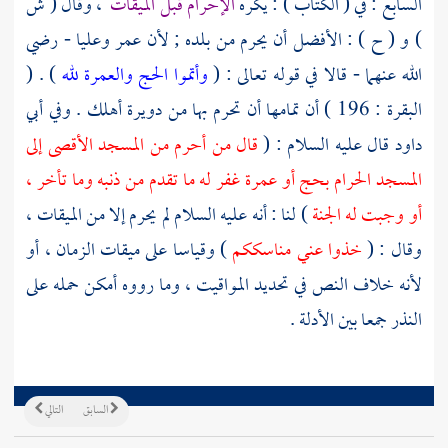
السابع : في ( الكتاب ) : يكره
الإحرام قبل الميقات
، وقال ( ش
) و ( ح ) : الأفضل أن يحرم من بلده ; لأن
عمر
وعليا
- رضي
الله عنهما - قالا في قوله تعالى : (
وأتموا الحج والعمرة لله
) . (
البقرة : 196 ) أن تمامها أن تحرم بها من دويرة أهلك . وفي
أبي
داود
قال عليه السلام : (
قال من أحرم من المسجد الأقصى إلى
المسجد الحرام بحج أو عمرة غفر له ما تقدم من ذنبه وما تأخر ،
أو وجبت له الجنة
) لنا : أنه عليه السلام لم يحرم إلا من الميقات ،
وقال : (
خذوا عني مناسككم
) وقياسا على ميقات الزمان ، أو
لأنه خلاف النص في تحديد المواقيت ، وما رووه أمكن حمله على
النذر جمعا بين الأدلة .
السابق
التالي