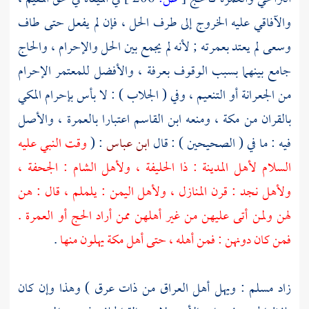
والآفاقي عليه الخروج إلى طرف الحل ، فإن لم يفعل حتى طاف
وسعى لم يعتد بعمرته ; لأنه لم يجمع بين الحل والإحرام ، والحاج
جامع بينهما بسبب الوقوف
بعرفة
، والأفضل للمعتمر الإحرام
من
الجعرانة
أو
التنعيم
، وفي ( الجلاب ) : لا بأس بإحرام المكي
بالقران من
مكة
، ومنعه
ابن القاسم
اعتبارا بالعمرة ، والأصل
فيه : ما في ( الصحيحين ) : قال
ابن عباس
: (
وقت النبي عليه
السلام لأهل
المدينة
:
ذا الحليفة
،
ولأهل
الشام
:
الجحفة
،
ولأهل
نجد
:
قرن المنازل
،
ولأهل
اليمن
:
يلملم
، قال : هن
لهن ولمن أتى عليهن من غير أهلهن ممن أراد الحج أو العمرة .
فمن كان دونهن : فمن أهله ، حتى أهل
مكة
يهلون منها
.
زاد
مسلم
: ويهل
أهل
العراق
من
ذات عرق
) وهذا وإن كان