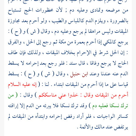
من موضعه وتمادى وعليه دم ; لأن محظورات الحج تستباح
بالضرورة ، ويلزم الدم كاللباس والطيب ، ولو أحرم بعد مجاوزة
الميقات وليس مراهقا لم يرجع وعليه دم ، وقال ( ش ) و ( ح ) :
يرجع كالمكي إذا أحرم بعمرة من
مكة
ثم رجع إلى الحل ، والفرق
: إن الحل شرط في الإحرام بخلاف الميقات ، ولذلك فإن طاف
الحاج لا يرجع وفاقا ، قال
سند
: فلو رجع بعد إحرامه لا يسقط
الدم عنه عندنا وعند
ابن حنبل
، وقال ( ش ) و ( ح ) : يسقط
قياسا على ما إذا أحرم من الميقات ابتداء . لنا : (
إنه عليه السلام
أحرم من الميقات وقال : خذوا عني مناسككم
) وقال :
( من
ترك نسكا فعليه دم
) وقد ترك نسكا فلا يبرئه من الدم إلا إراقته
كسائر الواجبات ، فلو أراد رفض إحرامه وابتدأه من الميقات لم
يرتفض عند
مالك
والأئمة .