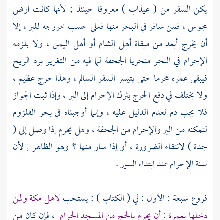
يكن السفر من (
عيذاب
) معروفا حينئذ ; لأنها كانت أرض
مجوس
، فمن سافر في البحر منها فعلى حسب خروجه للبر ، إلا
أن يخرج أبعد من ميقاة أهل
الشام
أو أهل
اليمن
، ولا يلزمه
الإحرام في البحر متحريا
الجحفة
لما فيه من التغرير برد الريح
فيبقى عمره محرما حتى يتيسر السفر السالم ، وهذا حرج عظيم ،
ولا يختلف في دفع الحرج بترك الإحرام إلى البر ، وإذا ثبت الجواز
فلا يجب دم لعدم الدليل عليه ، وإنما أوجبناه في بحر القلزوم
لتمكنه من البر والإحرام من
الجحفة
، وهل يحرم إذا وصل إلى (
جدة
) لانتقاء الضرورة ، أو إذا سار منها ؟ وهو الظاهر ; لأن
سنة الإحرام عند ابتداء السير .
فروع سبعة : الأول : في ( الكتاب ) : يستحب
لأهل
مكة
ولمن
دخلها بعمرة : أن يحرم بالحج من المسجد الحرام
، فإن كان من