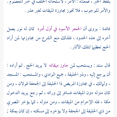
بلفظ الخبر ، فمعناه : الأمر ، لاستحالة الخلف في خبر المعصوم .
والأمر للوجوب ، فلا تجوز مجاوزة الميقات لغير عذر .
فائدة : يروى أن
الحجر الأسود في أول أمره
كان له نور يصل
آخره إلى هذه الحدود ، فلذلك منع الشرع من مجاوزتها لمن أراد
الحج تعظيما لتلك الآثار .
قال
سند
: ويستحب لمن
جاوز ميقاته
لا يريد الحج . ثم أراده :
أن يرجع إليه ،
وذو الحليفة
، جميع الوادي ، والمستحب : المسجد
،
ولمالك
، في مجاوزة المريض
ذا الحليفة
إلى
الجحفة
قولان ، ومن
كان منزله دون الميقات فسافر إلى ورائه ، ثم رجع يريد الدخول
مكة
، فله الإحرام من الميقات ، ومن منزله ، كما يؤخر المصري
من
ذي الحليفة
إلى
الجحفة
ولا يؤخره إلى مسكنه ، إن كان
بمكة
;