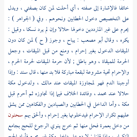
خائفا فالإشارة إلى صفته ، أي أحلت لمن كان بصفتي ، ويدل
على التخصيص دخول الحطابين ونحوهم . وفي ( الجواهر ) :
يحرم على غير المترددين دخولها حلالا وإن لم يرد نسكا ، وقيل :
يكره ، وقال
أبو مصعب
: يباح ، وجوز ( ح ) لمن كان دون
الميقات الدخول بغير إحرام ، ومنع من قبل الميقات ، وجعل
الحرمة للميقاة ، وهو باطل ; لأن حرمة الميقات لحرمة الحرم ،
والإحرام تحية مشروعة لبقعة مباركة فلا بد منها ، قال
سند
: وإذا
أوجبنا الدم فهو لمجاوزة الميقات عند
مالك
، ولدخول
مكة
حلالا عند
محمد
، وفائدة الخلاف فيما إذا تجاوزه ثم أحرم قبل
مكة
، وأما الداخل في الحطابين والصيادين والفكاهين ممن يشق
عليهم تكرار الإحرام فيدخلونها بغير إحرام ، وألحق بهم
سحنون
من دخل بعمرة فحل منها ثم خرج ينوي الرجوع للحج بجامع
التكرار ، وإذا قلنا : لا دم على داخل
مكة
غير محرم فأراد الحج