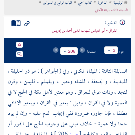
الرئيسية
الذخيرة
كتاب الحج
الباب الرابع في السوابق
تراجم الأعلام
السابقة الثالثة الميقاة المكاني
الذخيرة
القرافي - أبو العباس شهاب الدين أحمد بن إدريس
جزء
صفحة
3
206
السابقة الثالثة : الميقاة المكاني ، وفي ( الجواهر ) : هو
ذو الحليفة
،
للمدينة
،
والجحفة
،
للشام
ومصر
،
ويلملم
،
لليمن
،
وقرن
لنجد
،
وذات عرق
للعراق
، وهو معتبر
لأهل
مكة
في الحج لا في
العمرة ولا في القران ، وقيل : يعتبر في القران ، ويعتبر الآفاقي
مطلقا ، فإن جاوزه ضرورة ففي إيجاب الدم عليه - وإن لم يرد
حجا ولا عمرة - خلاف مبني على وجوب الحج على الفور أو
التراخي والعمرة كالحج
[
ص:
206 ]
في الميقاة في حق المقيم ،