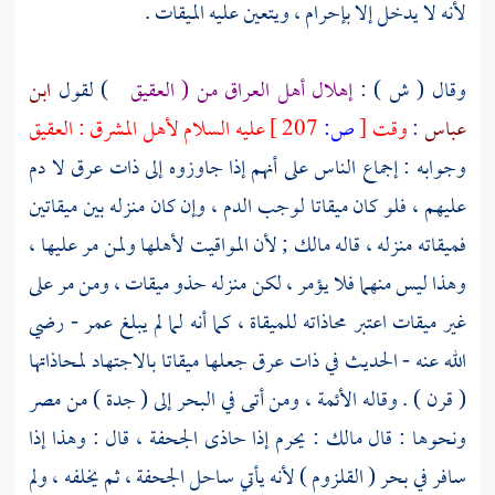
لأنه لا يدخل إلا بإحرام ، ويتعين عليه الميقات .
وقال ( ش ) :
إهلال أهل
العراق
من (
العقيق
) لقول
ابن
عباس
:
وقت
[
ص:
207 ]
عليه السلام لأهل المشرق :
العقيق
وجوابه : إجماع الناس على أنهم إذا جاوزوه إلى
ذات عرق
لا دم
عليهم ، فلو كان ميقاتا لوجب الدم ، وإن كان منزله بين ميقاتين
فميقاته منزله ، قاله
مالك
; لأن المواقيت لأهلها ولمن مر عليها ،
وهذا ليس منهما فلا يؤمر ، لكن منزله حذو ميقات ، ومن مر على
غير ميقات اعتبر محاذاته للميقاة ، كما أنه لما لم يبلغ
عمر
- رضي
الله عنه - الحديث في
ذات عرق
جعلها ميقاتا بالاجتهاد لمحاذاتها
(
قرن
) . وقاله الأئمة ، ومن أتى في البحر إلى (
جدة
) من مصر
ونحوها : قال
مالك
: يحرم إذا حاذى
الجحفة
، قال : وهذا إذا
سافر في بحر ( القلزوم ) لأنه يأتي ساحل
الجحفة
، ثم يخلفه ، ولم