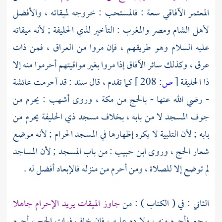
المعتمر الآفاقي سعة : فالمستحب : خروجه لميقاته ، والأفضل
لأهل
الشام
ومصر
والمغرب
: التأخير
لذي الحليفة
; لأنه ميقاته
عليه السلام وهو طريقهم ، فإن مروا من
العراق
، فمن
ذات
عرق
، وكذلك سائر الآفاق إذا مروا بغير مواقيتهم أحرموا منه إلا
ذا الحليفة
[
ص:
208 ]
كما تقدم ، قال
سند
: قد أحرمت
عائشة
- رضي الله عنها - بالحج من
مكة
، وروى
أشهب
: يحرم من
جوف المسجد لا من بابه ، بخلاف مسجد
ذي الحليفة
يحرم من
بابه ; لأن التلبية لا يكره إظهارها في المسجد الحرام ; لأنه موضع
شعار الحج ، وروى
ابن حبيب
: من باب المسجد ; لأن المساجد
لم توضع إلا للصلاة ، ومن أحرم من منزله فالإبعاد أفضل له .
الثاني : في ( الكتاب ) : من
جاوز الميقات يريد الإحرام جاهلا
رجع فأحرم منه ، ولا دم عليه ، فإن خاف فوات الحج ، أحرم