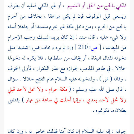
المكي بالحج من الحل أو
التنعيم
، أو غير المكي فعليه أن يطوف
ويسعى قبل الوقوف فإن لم يكن مراهقا ، بخلاف من أحرم
بالحج من الحرم ، ومن دخل
مكة
غير محرم متعمدا أو جاهلا أساء
ولا شيء عليه ، قال
سند
: إن كان يريد النسك وجب الإحرام
من الميقات ،
[
ص:
210 ]
وإن لم يرد وخاف ضررا شديدا مثل
دخوله لقتال البغاة ، أو يخاف من سلطانها ، فلا يكره له دخولها
حلالا . في ظاهر المذهب لجوازه مع عذر التكرار ، فأولى الخوف
، وقاله ( ش ) ، ولدخوله عليه السلام عام الفتح حلالا . سؤال
، قال صلى الله عليه وسلم : (
مكة حرام ، ولا تحل لأحد قبلي
ولا تحل لأحد بعدي ، وإنما أحلت لي ساعة من نهار
) يقتضي
بطلان ما ذكرتموه .
جوابه : إنه عليه السلام إن كان آمنا فذلك خاص به ، وإن كان