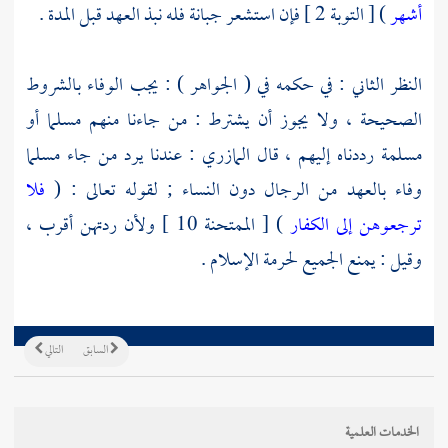
أشهر
) [ التوبة 2 ] فإن استشعر جبانة فله نبذ العهد قبل المدة .
النظر الثاني : في حكمه في ( الجواهر ) : يجب الوفاء بالشروط
الصحيحة ، ولا يجوز أن يشترط : من جاءنا منهم مسلما أو
مسلمة رددناه إليهم ، قال
المازري
: عندنا يرد من جاء مسلما
وفاء بالعهد من الرجال دون النساء ; لقوله تعالى : (
فلا
ترجعوهن إلى الكفار
) [ الممتحنة 10 ] ولأن ردتهن أقرب ،
وقيل : يمنع الجميع لحرمة الإسلام .
السابق
التالي
الخدمات العلمية