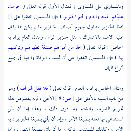
وبالمساوي على المساوي ; فمثال الأول قوله تعالى (
حرمت
عليكم الميتة والدم ولحم الخنزير
) فإن المسلمين اتفقوا على أن
لفظ الخنزير متناول لجميع أصناف الخنازير ما لم يكن مما يقال
عليه الاسم بالاشتراك ، مثل خنزير الماء . ومثال العام يراد به
الخاص : قوله تعالى (
خذ من أموالهم صدقة تطهرهم وتزكيهم
بها
) فإن المسلمين اتفقوا على أن ليست الزكاة واجبة في جميع
أنواع المال .
ومثال الخاص يراد به العام : قوله تعالى (
فلا تقل لهما أف
) وهو
من باب التنبيه بالأدنى على
[
ص:
8 ]
الأعلى ، فإنه يفهم من هذا
تحريم الضرب والشتم وما فوق ذلك ، وهذه إما أن يأتي
المستدعي بها فعله بصيغة الأمر ، وإما أن يأتي بصيغة الخبر يراد به
الأمر ، وكذلك المستدعي تركه ، إما أن يأتي بصيغة النهي ، وإما