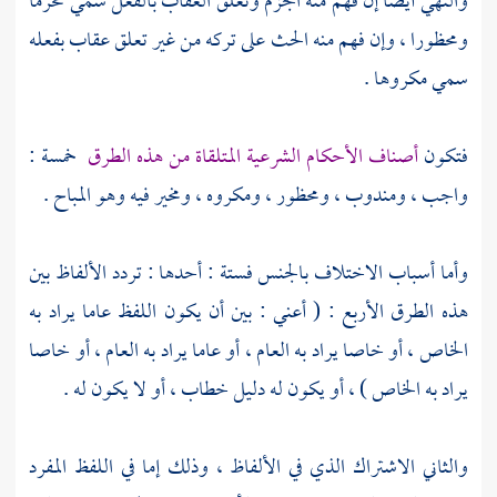
والنهي أيضا إن فهم منه الجزم وتعلق العقاب بالفعل سمي محرما
ومحظورا ، وإن فهم منه الحث على تركه من غير تعلق عقاب بفعله
سمي مكروها .
فتكون
أصناف الأحكام الشرعية المتلقاة من هذه الطرق
خمسة :
واجب ، ومندوب ، ومحظور ، ومكروه ، ومخير فيه وهو المباح .
وأما أسباب الاختلاف بالجنس فستة : أحدها : تردد الألفاظ بين
هذه الطرق الأربع : ( أعني : بين أن يكون اللفظ عاما يراد به
الخاص ، أو خاصا يراد به العام ، أو عاما يراد به العام ، أو خاصا
يراد به الخاص ) ، أو يكون له دليل خطاب ، أو لا يكون له .
والثاني الاشتراك الذي في الألفاظ ، وذلك إما في اللفظ المفرد