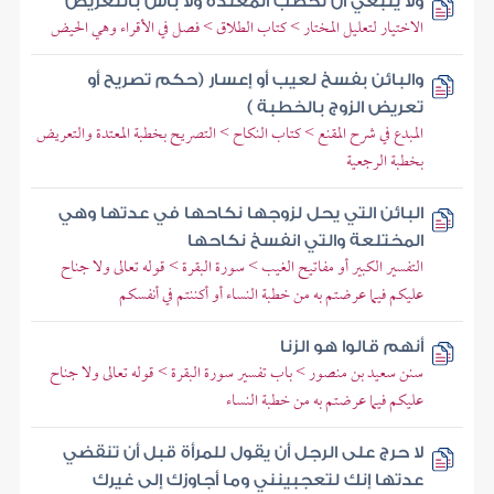
ولا ينبغي أن تخطب المعتدة ولا بأس بالتعريض
الاختيار لتعليل المختار > كتاب الطلاق > فصل في الأقراء وهي الحيض
والبائن بفسخ لعيب أو إعسار (حكم تصريح أو
تعريض الزوج بالخطبة )
المبدع في شرح المقنع > كتاب النكاح > التصريح بخطبة المعتدة والتعريض
بخطبة الرجعية
البائن التي يحل لزوجها نكاحها في عدتها وهي
المختلعة والتي انفسخ نكاحها
التفسير الكبير أو مفاتيح الغيب > سورة البقرة > قوله تعالى ولا جناح
عليكم فيما عرضتم به من خطبة النساء أو أكننتم في أنفسكم
أنهم قالوا هو الزنا
سنن سعيد بن منصور > باب تفسير سورة البقرة > قوله تعالى ولا جناح
عليكم فيما عرضتم به من خطبة النساء
لا حرج على الرجل أن يقول للمرأة قبل أن تنقضي
عدتها إنك لتعجبينني وما أجاوزك إلى غيرك