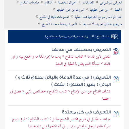
العرض الموضوعي
المعاملات
أحوال شخصية
النكاح
مقدمات النكاح
تراجم الأعلام
الخطبة
من تجوز خطبتها
شروط من تجوز خطبتها
خلو المرأة من الموانع الشرعية عند الخطبة
المحرمات تأقيتا في النكاح
من يجوز خطبتها تعريضا لا تصريحا
التعريض بخطبة معتدة الفسخ
عدد النتائج : 18
في البحث عن (التعريض بخطبة معتدة الفسخ)
التعريض بخطبتها في عدتها
المغني لابن قدامة > كتاب النكاح > باب ما يحرم نكاحه والجمع بينه وغير
ذلك > مسألة التعريض بالخطبة في العدة
التعريض ( في عدة الوفاة والبائن بطلاق ثلاث و )
البائن ( بغير ) الطلاق ( الثلاث )
كشاف القناع عن متن الإقناع > كتاب النكاح وخصائص النبي > فصل في
الخطبة
التعريض في كل معتدة
مواهب الجليل في شرح مختصر الشيخ خليل > كتاب النكاح > فرع تزوج
امرأة طلقها رجل قبله ثم استراب في أنه نكحها قبل تمام عدتها