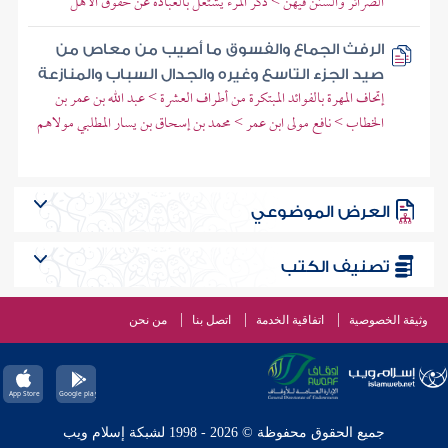
الضرائر والسنن فيهن > ذكر المرء يشتغل بالعبادة عن حقوق الأهل
الرفث الجماع والفسوق ما أصيب من معاص من
صيد الجزء التاسع وغيره والجدال السباب والمنازعة
إتحاف المهرة بالفوائد المبتكرة من أطراف العشرة > عبد الله بن عمر بن
الخطاب > نافع مولى ابن عمر > محمد بن إسحاق بن يسار المطلبي مولاهم
العرض الموضوعي
تصنيف الكتب
وثيقة الخصوصية
اتفاقية الخدمة
اتصل بنا
من نحن
جميع الحقوق محفوظة © 2026 - 1998 لشبكة إسلام ويب