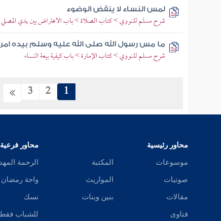
لمس النساء لا ينقض الوضوء
شرح مسلم للنووي > كتاب الصلاة > باب الاعتراض بين يدي المصلي
ما مس رسول الله صلى الله عليه وسلم بيده امر
شرح مسلم للنووي > كتاب الإمارة > باب كيفية بيعة النساء
3
2
1
محاور رئيسية
محاور فرعية
موسوعات
المكتبة
الرحمة المهد
صوتيات
المواريث
واحة رمضان
مقالات
بنين وبنات
نسك
فتاوى
للشباب فقط