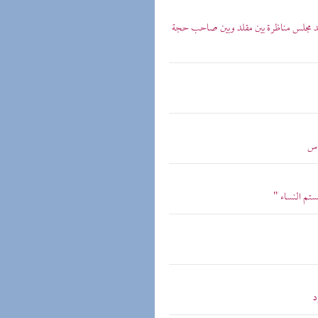
عقد مجلس مناظرة بين مقلد وبين صاحب حجة
اس
ستم النساء "
د