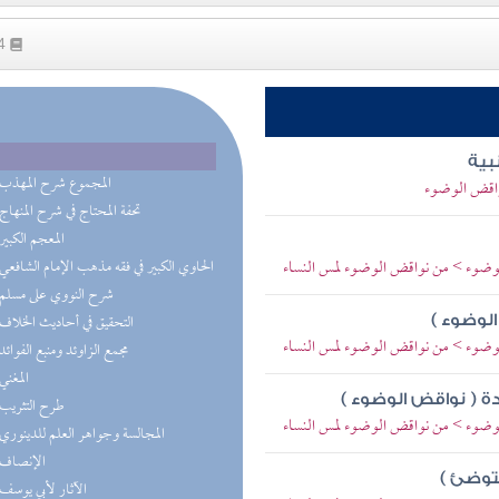
14
بية
(8) المجموع شرح المهذب
نواقض الوضوء
(5) تحفة المحتاج في شرح المنهاج
(5) المعجم الكبير
لوضوء > من نواقض الوضوء لمس النساء
(3) الحاوي الكبير في فقه مذهب الإمام الشافعي
(3) شرح النووي على مسلم
(2) التحقيق في أحاديث الخلاف
الوضوء )
لوضوء > من نواقض الوضوء لمس النساء
(2) مجمع الزاوئد ومنبع الفوائد
(2) المغني
ة ( نواقض الوضوء )
(2) طرح التثريب
لوضوء > من نواقض الوضوء لمس النساء
(2) المجالسة وجواهر العلم للدينوري
(1) الإنصاف
توضئ )
(1) الآثار لأبي يوسف