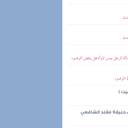
حدث
حدث
سألة الرجل يمس المرأة هل ينقض الوضوء
ط الوضوء
يت )
ي حنيفة فقلد الشافعي