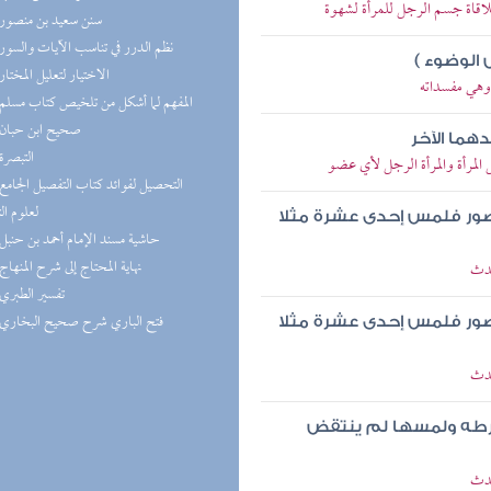
لاقاة جسم الرجل للمرأة لشهوة
(1) سنن سعيد بن منصور
(1) نظم الدرر في تناسب الآيات والسور
 الوضوء )
(1) الاختيار لتعليل المختار
وهي مفسداته
(1) المفهم لما أشكل من تلخيص كتاب مسلم
(1) صحيح ابن حبان
هما الآخر
(1) التبصرة
المرأة والمرأة الرجل لأي عضو
لعلوم ال
صور فلمس إحدى عشرة مثلا
(1) حاشية مسند الإمام أحمد بن حنبل
(1) نهاية المحتاج إلى شرح المنهاج
حدث
(1) تفسير الطبري
(1) فتح الباري شرح صحيح البخاري
صور فلمس إحدى عشرة مثلا
حدث
رطه ولمسها لم ينتقض
حدث