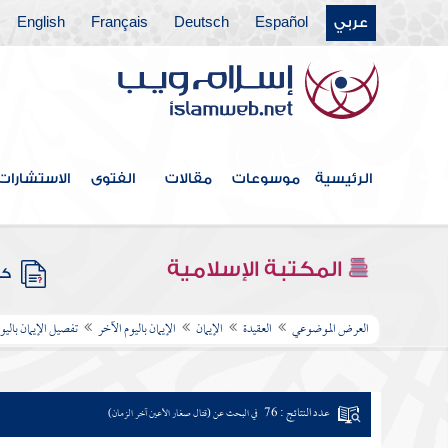
عربي
Español
Deutsch
Français
English
الرئيسية
موسوعات
مقالات
الفتوى
الاستشارات
المكتبة الإسلامية
كتب
العرض الموضوعي
العقيدة
الإيمان
الإيمان باليوم الآخر
تفصيل الإيمان باليو
عدد النتائج : 76
في البحث عن (قتال صغار الأعين آخر الزمان)