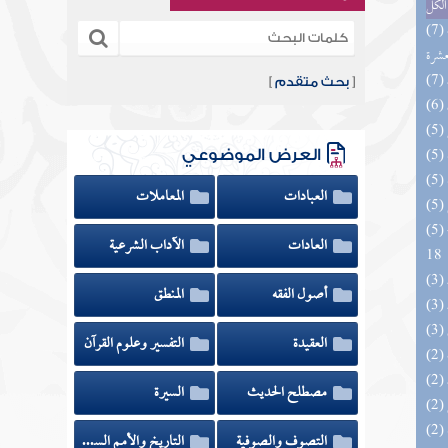
الكل
(7) إتحاف المهرة بالفوائد المبتكرة من أطراف
عشرة
[
بحث متقدم
]
العرض الموضوعي
العبادات
المعاملات
(5) البحر الزخار المعروف بمسند البزار 10 -
العادات
الآداب الشرعية
18
أصول الفقه
المنطق
العقيدة
التفسير وعلوم القرآن
مصطلح الحديث
السيرة
التصوف والصوفية
التاريخ والأمم السابقة