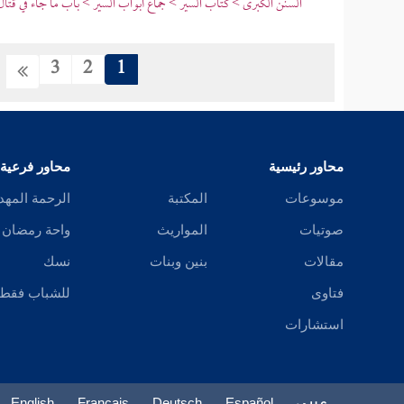
السنن الكبرى > كتاب السير > جماع أبواب السير > باب ما جاء في قتال 
3
2
1
محاور رئيسية
محاور فرعية
موسوعات
المكتبة
الرحمة المهد
صوتيات
المواريث
واحة رمضان
مقالات
بنين وبنات
نسك
فتاوى
للشباب فقط
استشارات