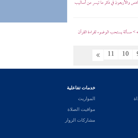
سادس والأربعون في ذكر ما تيسر من أساليب
ليه > مسألة يستحب الوضوء لقراءة القرآن
11
10
خدمات تفاعلية
اة
المواريث
مواقيت الصلاة
مشاركات الزوار