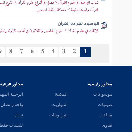
كتاب البرهان في علوم القرآن > فصل في أنواع علوم القرآن > النوع ال
القرآن وفنونه البليغة > مشاكلة اللفظ للمعنى
الوضوء لقراءة القرآن
الإتقان في علوم القرآن > النوع الخامس والثلاثون في آداب تلاوته وتا
9
8
7
6
5
4
3
2
1
محاور رئيسية
محاور فرعية
موسوعات
المكتبة
الرحمة المهد
صوتيات
المواريث
واحة رمضان
مقالات
بنين وبنات
نسك
فتاوى
للشباب فقط