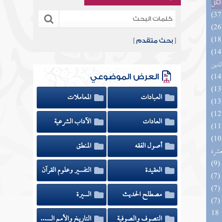
الكل
[
بحث متقدم
]
 السادة المتقين بشرح إحياء علوم
لدين
العرض الموضوعي
العبادات
المعاملات
العادات
الآداب الشرعية
المهرة بالفوائد المبتكرة من أطراف
أصول الفقه
المنطق
عشرة
العقيدة
التفسير وعلوم القرآن
مصطلح الحديث
السيرة
(7) البحر الزخار المعروف بمسند البزار 10 -
18
التصوف والصوفية
التاريخ والأمم السابقة