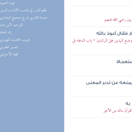
(3) عون المعبود
(2) نظم الدرر في تناسب الآيات والسور
(2) عمدة القاري شرح صحيح البخاري
ين رضي الله عنهم
(2) التوحيد لابن منده
(2) زاد المعاد
 فقال أعوذ بالله
(2) غريب الحديث للهروي
ع اليدين على الركبتين > باب الدعاء في
(2) تفسير الطبري
(2) تحفة الأحوذي
ستعجالا
 يمنعه عن تدبر المعنى
 به
قرآن ماله من الأجر