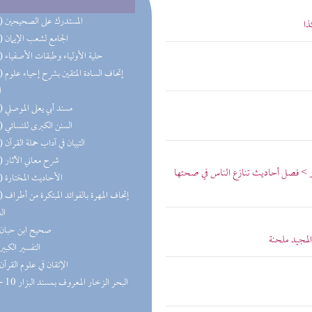
(37) المستدرك على الصحيحين
ذا
(26) الجامع لشعب الإيمان
(18) حلية الأولياء وطبقات الأصفياء
(14) إتحاف
ا
(14) مسند أبي يعلى الموصلي
(13) السنن الكبرى للنسائي
(13) التبيان في آداب حملة القرآن
(12) شرح معاني الآثار
بير > فصل أحاديث تنازع الناس في صحتها
(11) الأحاديث المختارة
(10) إتحاف 
ال
(9) صحيح ابن حبان
لمجيد ملحنة
(7) التفسير الكبير
(7) الإتقان في علوم القرآن