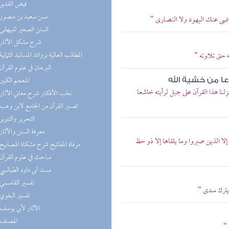
(7) فيض القدير
(7) سنن سعيد بن منصور
ترضى عنك اليهود ولا النصارى "
(6) السنن الصغير للبيهقي
(6) شرح مشكل الآثار
(6) المطالب العالية بزوائد المسانيد الثمانية
ه حق تلاوته "
(5) البرهان في علوم القرآن
(5) المعجم الكبير
دعا من خشية الله
زلنا هذا القرآن على جبل لرأيته خاشعا
(4) نخب الأفكار شرح معاني الآثار
(4) تفسير القرآن من الجامع لابن وهب
(4) التحرير والتنوير
(4) معرفة السنن والآثار
لا الذين صبروا وما يلقاها إلا ذو حظ
(4) مرقاة المفاتيح شرح مشكاة المصابيح
(3) مباحث في علوم القرآن
(3) مسند أبي داود الطيالسي
(3) تفسير القاسمي
 يترك سدى "
(3) تفسير البغوي
(3) الآثار لأبي يوسف
(3) المصنف
 "