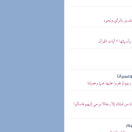
لتفسير بالرأي ونحوه
 وأسمائها > آيات القرآن
وعميانا
بهم لم يخروا عليها صما وعميانا
ا من قبلك إلا رجالا نوحي إليهم فاسألوا
يم