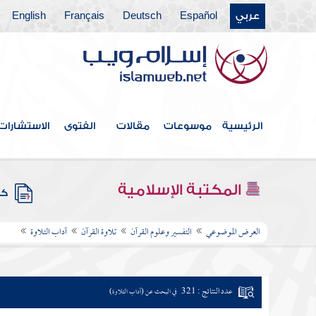
عربي
Español
Deutsch
Français
English
الرئيسية
موسوعات
مقالات
الفتوى
الاستشارات
المكتبة الإسلامية
كتب
العرض الموضوعي
التفسير وعلوم القرآن
تلاوة القرآن
آداب التلاوة
عدد النتائج : 321
في البحث عن (آداب التلاوة)