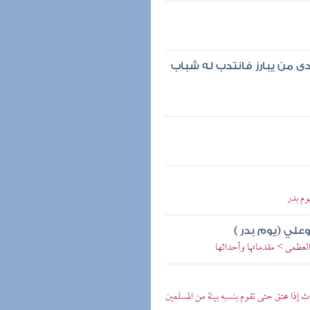
دى من يبارز فانتدب له شباب
وم بدر
وعلي (يوم بدر )
 العظمى > مقدماتها وأحداثها
 إذا عتق حتى تقوم بنسبه بينة من المسلمين