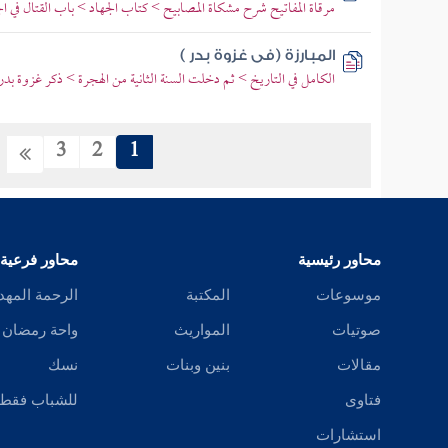
مرقاة المفاتيح شرح مشكاة المصابيح > كتاب الجهاد > باب القتال في ال
المبارزة (فى غزوة بدر )
الكامل في التاريخ > ثم دخلت السنة الثانية من الهجرة > ذكر غزوة بدر
3
2
1
محاور رئيسية
محاور فرعية
موسوعات
المكتبة
الرحمة المهد
صوتيات
المواريث
واحة رمضان
مقالات
بنين وبنات
نسك
فتاوى
للشباب فقط
استشارات