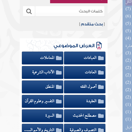
الكل
[
بحث متقدم
]
(4) إتحاف المهرة بالفوائد المبتكرة من أطراف
عشرة
العرض الموضوعي
العبادات
المعاملات
العادات
الآداب الشرعية
أصول الفقه
المنطق
العقيدة
التفسير وعلوم القرآن
مصطلح الحديث
السيرة
(1) التحصيل لفوائد كتاب التفصيل الجامع
تنزيل
التصوف والصوفية
التاريخ والأمم السابقة