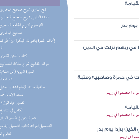
لقيامة
(7) فتح الباري شرح صحيح البخاري
(6) عمدة القاري شرح صحيح البخاري
(5) التوضيح لشرح الجامع الصحيح
يوم بدر
(5) صحيح البخاري
ال
 في ربهم نزلت في الذين
(3) كتاب السنن الكبرى
(2) مرقاة المفاتيح شرح مشكاة المصابيح
(2) السيرة النبوية (ابن هشام)
لت في حمزة وصاحبيه وعتبة
(2) زاد المعاد
(2) حاشية مسند الإمام أحمد بن حنبل
ان اختصموا في ربهم
(2) مسند الإمام أحمد
(2) تفسير عبد الرزاق
لقيامة
(1) الكامل في التاريخ
ان اختصموا في ربهم
(1) فتح الرحمن في تفسير القرآن
ذين برزوا يوم بدر
لعلوم ال
وا في ربهم