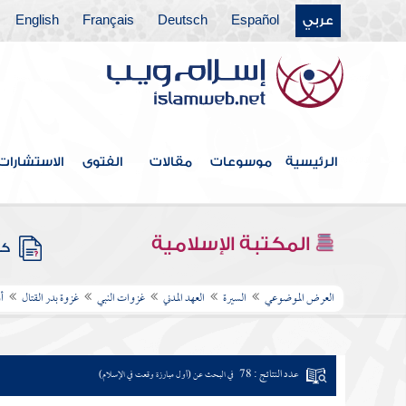
عربي
Español
Deutsch
Français
English
الرئيسية
موسوعات
مقالات
الفتوى
الاستشارات
المكتبة الإسلامية
كتب
العرض الموضوعي
السيرة
العهد المدني
غزوات النبي
غزوة بدر القتال
أ
عدد النتائج : 78
في البحث عن (أول مبارزة وقعت في الإسلام)