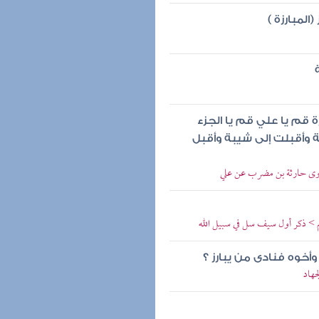
المبارزة )
 قم يا علي قم يا الجزء
ة وأقبلت إلى شيبة وأقبل
 روى حارثة بن مضرب عن علي
 > ذكر أول سيف سل في سبيل الله
وأخوه فنادى من يبارز ؟
جهاد