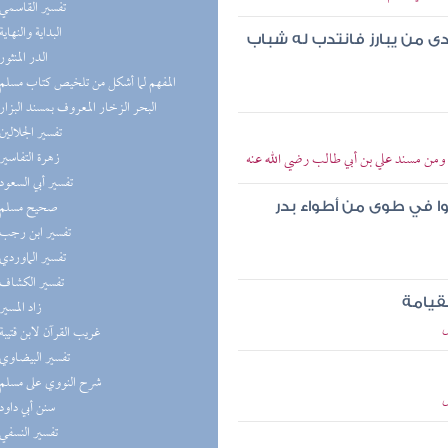
(1) تفسير القاسمي
(1) البداية والنهاية
دى من يبارز فانتدب له شباب
(1) الدر المنثور
(1) المفهم لما أشكل من تلخيص كتاب مسلم
(1) البحر الزخار المعروف بمسند البزار
(1) تفسير الجلالين
(1) زهرة التفاسير
 ومن مسند علي بن أبي طالب رضي الله عنه
(1) تفسير أبي السعود
(1) صحيح مسلم
ا في طوى من أطواء بدر
(1) تفسير ابن رجب
(1) تفسير الماوردي
(1) تفسير الكشاف
لقيامة
(1) زاد المسير
ل
(1) غريب القرآن لابن قتيبة
(1) تفسير البيضاوي
(1) شرح النووي على مسلم
ل
(1) سنن أبي داود
(1) تفسير النسفي