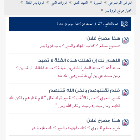
العرض الموضوعي
السيرة
العهد المدني
غزوات النبي
غزوة بدر القتال
تراجم الأعلام
اختيار موقع غزوة بدر
عدد النتائج : 27
في البحث عن (اختيار موقع غزوة بدر)
هذا مصرع فلان
صحيح مسلم > كتاب الجهاد والسير > باب غزوة بدر
اللهم إنك إن تهلك هذه الفئة لا تعبد
مسند أحمد > مسند العشرة المبشرين بالجنة > مسند الخلفاء الراشدين >
ومن مسند علي بن أبي طالب رضي الله عنه
فلم تقتلوهم ولكن الله قتلهم
تفسير البغوي > سورة الأنفال > تفسير قوله تعالى " فلم تقتلوهم ولكن الله
قتلهم وما رميت إذ رميت ولكن الله رمى "
هذا مصرع فلان
شرح مسلم للنووي > كتاب الجهاد والسير > باب غزوة بدر