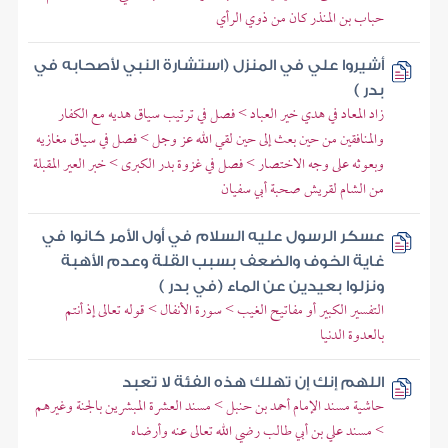
حباب بن المنذر كان من ذوي الرأي
أشيروا علي في المنزل (استشارة النبي لأصحابه في
بدر )
زاد المعاد في هدي خير العباد > فصل في ترتيب سياق هديه مع الكفار
والمنافقين من حين بعث إلى حين لقي الله عز وجل > فصل في سياق مغازيه
وبعوثه على وجه الاختصار > فصل في غزوة بدر الكبرى > خبر العير المقبلة
من الشام لقريش صحبة أبي سفيان
عسكر الرسول عليه السلام في أول الأمر كانوا في
غاية الخوف والضعف بسبب القلة وعدم الأهبة
ونزلوا بعيدين عن الماء (في بدر )
التفسير الكبير أو مفاتيح الغيب > سورة الأنفال > قوله تعالى إذ أنتم
بالعدوة الدنيا
اللهم إنك إن تهلك هذه الفئة لا تعبد
حاشية مسند الإمام أحمد بن حنبل > مسند العشرة المبشرين بالجنة وغيرهم
> مسند علي بن أبي طالب رضي الله تعالى عنه وأرضاه