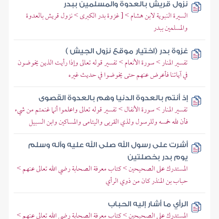
نزول قريش بالعدوة والمسلمين ببدر
السيرة النبوية لابن هشام > [ غزوة بدر الكبرى > نزول قريش بالعدوة
والمسلمين ببدر
غزوة بدر (اختيار موقع نزول الجيش )
تفسير المنار > سورة الأنعام > تفسير قوله تعالى وإذا رأيت الذين يخوضون
في آياتنا فأعرض عنهم حتى يخوضوا في حديث غيره
إذ أنتم بالعدوة الدنيا وهم بالعدوة القصوى
تفسير المنار > سورة الأنفال > تفسير قوله تعالى واعلموا أنما غنمتم من شيء
فأن لله خمسه وللرسول ولذي القربى واليتامى والمساكين وابن السبيل
أشرت على رسول الله صلى الله عليه وآله وسلم
يوم بدر بخصلتين
المستدرك على الصحيحين > كتاب معرفة الصحابة رضي الله تعالى عنهم >
حباب بن المنذر كان من ذوي الرأي
الرأي ما أشار إليه الحباب
المستدرك على الصحيحين > كتاب معرفة الصحابة رضي الله تعالى عنهم >