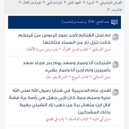
العرض الموضوعي
السيرة
العهد المدني
غزوات النبي
غزوة بدر القتال
تراجم الأعلام
غنائم بدر
عدد النتائج : 216
في البحث عن (غنائم بدر)
لم تحل الغنائم لأحد سود الرءوس من قبلكم
كانت تنزل نار من السماء فتأكلها
سنن الترمذي > كتاب تفسير القرآن > باب ومن سورة الأنفال
اشتركت أنا وعمار وسعد يوم بدر فجاء سعد
بأسيرين ولم أجئ أنا وعمار بشيء
سنن النسائي > كتاب البيوع > الشركة بغير مال
أهدى عام الحديبية في هدايا رسول الله صلى الله
عليه وسلم جملا كان لأبي جهل في رأسه برة فضة
قال ابن منهال برة من ذهب زاد النفيلي يغيظ
بذلك المشركين
سنن أبي داود > كتاب المناسك > باب في الهدي