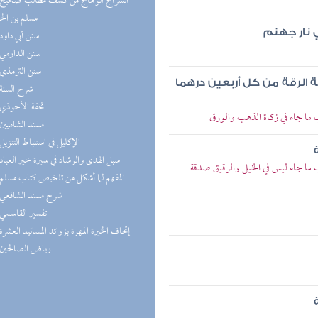
مسلم بن ال
ي نار جهنم
(2) سنن أبي داود
(2) سنن الدارمي
(2) سنن الترمذي
الرقة من كل أربعين درهما
(2) شرح السنة
(2) تحفة الأحوذي
 ما جاء في زكاة الذهب والورق
(2) مسند الشاميين
(1) الإكليل في استنباط التنزيل
(1) سبل الهدى والرشاد في سيرة خير العباد
 ما جاء ليس في الخيل والرقيق صدقة
(1) المفهم لما أشكل من تلخيص كتاب مسلم
(1) شرح مسند الشافعي
(1) تفسير القاسمي
(1) إتحاف الخيرة المهرة بزوائد المسانيد العشرة
(1) رياض الصالحين