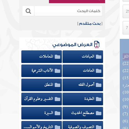
[
بحث متقدم
]
العرض الموضوعي
العبادات
المعاملات
الكل
العادات
الآداب الشرعية
المهرة بالفوائد المبتكرة من أطراف
أصول الفقه
المنطق
عشرة
العقيدة
التفسير وعلوم القرآن
مصطلح الحديث
السيرة
التصوف والصوفية
التاريخ والأمم السابقة