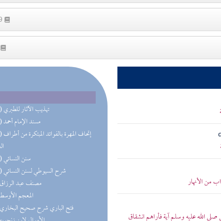
29
7
(22) تهذيب الآثار للطبري
(22) مسند الإمام أحمد
(15) إتحاف 
ال
(10) سنن النسائي
(10) شرح السيوطي لسنن النسائي
 من الأنهار
(9) مصنف عبد الرزاق
(7) المعجم الأوسط
(6) فتح الباري شرح صحيح البخاري
لى الله عليه وسلم آية فأراهم انشقاق
(6) الأموال لابن زنجويه