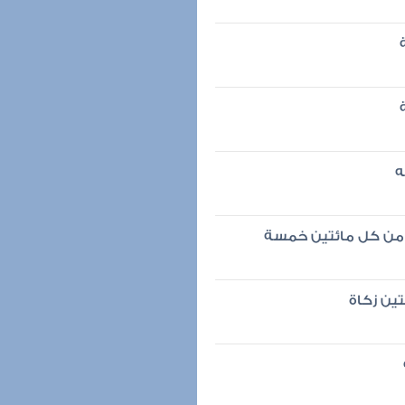
ه
م من كل مائتين خمسة
ين زكاة