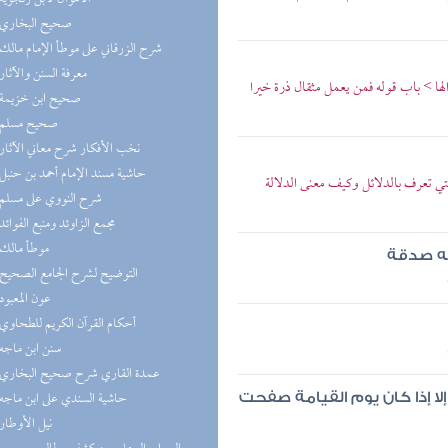
(6) صحيح البخاري
(5) شرح الزرقاني على موطأ الإمام مالك
(5) معرفة السنن والآثار
ا > باب قوله فمن يعمل مثقال ذرة خيرا
(5) صحيح ابن خزيمة
(4) صحيح مسلم
(4) نخب الأفكار شرح معاني الآثار
(4) حاشية مسند الإمام أحمد بن حنبل
ي تعرف بالدلائل وكيف معنى الدلالة
(4) شرح النووي على مسلم
(4) مجمع الزاوئد ومنبع الفوائد
(4) موطأ مالك
سه صدقة
(4) التوضيح لشرح الجامع الصحيح
(4) عون المعبود
(3) أحكام القرآن الكريم للطحاوي
(3) سنن ابن ماجه
(3) عمدة القاري شرح صحيح البخاري
(3) حاشية السندي على ابن ماجه
ا إذا كان يوم القيامة صفحت
(2) نيل الأوطار