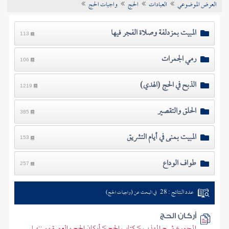
العرض الموضوعي
العبادات
الحج
واجبات الحج
تراجم الأعلام
المبيت بمزدلفة وصلاة الفجر فيها
113
رمي الجمرات
106
الذبح في الحج (الهدي)
1219
الحلق والتقصير
385
المبيت بمنى في أيام التشريق
153
طواف الوداع
257
عدد النتائج : 28
في البحث عن (واجبات الحج)
أركان الحج
المجموع شرح المهذب > كتاب الحج > أركان الحج والعمرة وسننهما