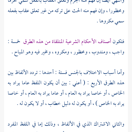
والنهي أيضا إن فهم منه الجزم وتعلق العقاب بالفعل سمي محرما
ومحظورا ، وإن فهم منه الحث على تركه من غير تعلق عقاب بفعله
سمي مكروها .
فتكون
أصناف الأحكام الشرعية المتلقاة من هذه الطرق
خمسة :
واجب ، ومندوب ، ومحظور ، ومكروه ، ومخير فيه وهو المباح .
وأما أسباب الاختلاف بالجنس فستة : أحدها : تردد الألفاظ بين
هذه الطرق الأربع : ( أعني : بين أن يكون اللفظ عاما يراد به
الخاص ، أو خاصا يراد به العام ، أو عاما يراد به العام ، أو خاصا
يراد به الخاص ) ، أو يكون له دليل خطاب ، أو لا يكون له .
والثاني الاشتراك الذي في الألفاظ ، وذلك إما في اللفظ المفرد