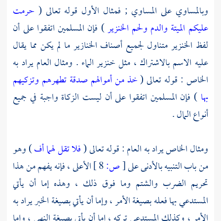
وبالمساوي على المساوي ; فمثال الأول قوله تعالى (
حرمت
عليكم الميتة والدم ولحم الخنزير
) فإن المسلمين اتفقوا على أن
لفظ الخنزير متناول لجميع أصناف الخنازير ما لم يكن مما يقال
عليه الاسم بالاشتراك ، مثل خنزير الماء . ومثال العام يراد به
الخاص : قوله تعالى (
خذ من أموالهم صدقة تطهرهم وتزكيهم
بها
) فإن المسلمين اتفقوا على أن ليست الزكاة واجبة في جميع
أنواع المال .
ومثال الخاص يراد به العام : قوله تعالى (
فلا تقل لهما أف
) وهو
من باب التنبيه بالأدنى على
[
ص:
8 ]
الأعلى ، فإنه يفهم من هذا
تحريم الضرب والشتم وما فوق ذلك ، وهذه إما أن يأتي
المستدعي بها فعله بصيغة الأمر ، وإما أن يأتي بصيغة الخبر يراد به
الأمر ، وكذلك المستدعي تركه ، إما أن يأتي بصيغة النهي ، وإما