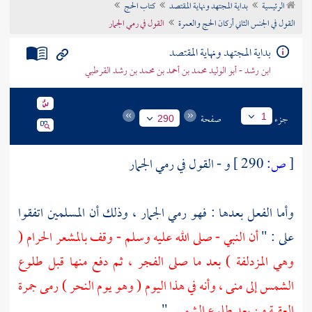
الرئيسية
بداية المجتهد ونهاية المقتصد
كتاب الحج
تراجم الأعلام
القول في الجنس الثاني أركان الحج والعمرة
القول في رمي الجمار
بداية المجتهد ونهاية المقتصد
ابن رشد - أبو الوليد محمد بن أحمد بن محمد بن رشد القرطبي
جزء
صفحة
1
290
[
ص:
290 ]
و - القول في رمي الجمار
وأما الفعل بعدها : فهو رمي الجمار ، وذلك أن المسلمين اتفقوا
على : "
أن النبي - صلى الله عليه وسلم - وقف بالمشعر الحرام (
وهي
المزدلفة
) بعد ما صلى الفجر ، ثم دفع منها قبل طلوع
الشمس إلى
منى
، وأنه في هذا اليوم ( وهو يوم النحر ) رمى جمرة
العقبة من بعد طلوع الشمس
" .