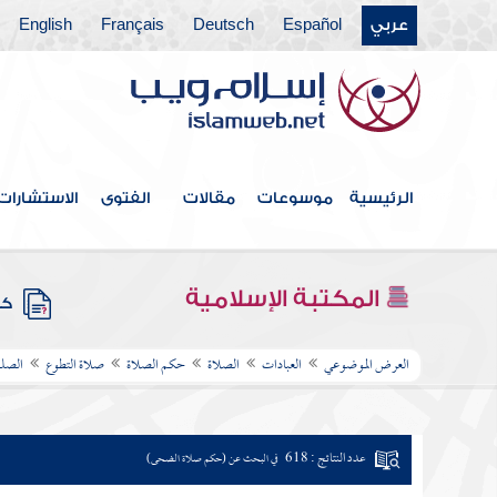
عربي
Español
Deutsch
Français
English
الرئيسية
موسوعات
مقالات
الفتوى
الاستشارات
المكتبة الإسلامية
كتب
العرض الموضوعي
العبادات
الصلاة
حكم الصلاة
صلاة التطوع
الصلو
عدد النتائج : 618
في البحث عن (حكم صلاة الضحى)