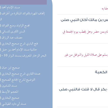
(68) مسند الإمام أحمد
ا به
(47) إتحاف 
ال
س بن مالك أكان النبي صلى
(32) مجمع الزاوئد ومنبع الفوائد
ام بمن حضر وهل يخطب يوم الجمعة في
(27) السنن الكبرى للنسائي
(22) مصنف عبد الرزاق
(21) فتح الباري شرح صحيح البخاري
(19) حاشية مسند الإمام أحمد بن حنبل
لم على صلاة الليل والنوافل من غير
(18) البحر 
(18) صحيح ابن حبان
 الكعبة
(18) عمدة القاري شرح صحيح البخاري
(17) التوضيح لشرح الجامع الصحيح
(16) مسند الشاميين
 بكر قال لا قلت فالنبي صلى
(15) المعجم الأوسط
(13) صحيح البخاري
(13) مسند أبي داود الطيالسي