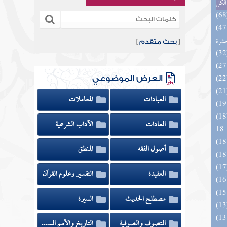
الكل
المهرة بالفوائد المبتكرة من أطراف
عشرة
[
بحث متقدم
]
العرض الموضوعي
العبادات
المعاملات
الزخار المعروف بمسند البزار 10 -
العادات
الآداب الشرعية
18
أصول الفقه
المنطق
العقيدة
التفسير وعلوم القرآن
مصطلح الحديث
السيرة
التصوف والصوفية
التاريخ والأمم السابقة