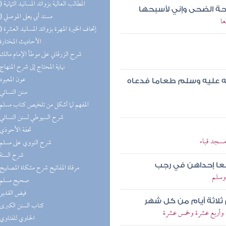
(13) المطالب العالية بزوائد المسانيد الثمانية
حة الضحى وإني لأسبحها
(11) مسند أبي يعلى الموصلي
ا
(10) إتحاف الخيرة المهرة بزوائد المسانيد العشرة
(8) الأحاديث المختارة
(8) شرح الزرقاني على موطأ الإمام مالك
(8) نهاية المحتاج إلى شرح المنهاج
(8) عون المعبود
له عليه وسلم طعاما فدعاه
(7) سنن النسائي
(7) المفهم لما أشكل من تلخيص كتاب مسلم
(7) شرح السيوطي لسنن النسائي
(7) تحفة الأحوذي
مسجد قباء
(7) شرح النووي على مسلم
(6) شرح السنة
ربعا إحداهن في رجب
(6) مرقاة المفاتيح شرح مشكاة المصابيح
 وسلم
(6) صحيح مسلم
(6) فيض القدير
ثلاثة أيام من كل شهر
(5) كتاب السنن الكبرى
 وأربع عشرة وخمس عشرة
(5) الحاوي للفتاوي