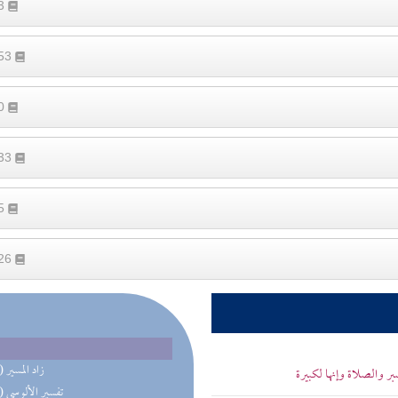
33
553
50
633
65
526
(56) زاد المسير
بر والصلاة وإنها لكبيرة
(50) تفسير الألوسي