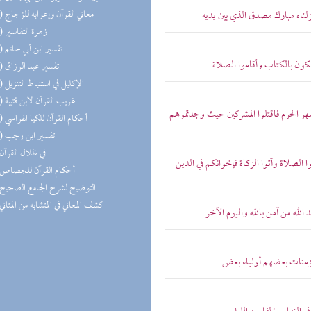
(31) معاني القرآن وإعرابه للزجاج
زلناه مبارك مصدق الذي بين يديه
(29) زهرة التفاسير
(19) تفسير ابن أبي حاتم
كون بالكتاب وأقاموا الصلاة
(18) تفسير عبد الرزاق
(18) الإكليل في استنباط التنزيل
(17) غريب القرآن لابن قتيبة
أشهر الحرم فاقتلوا المشركين حيث وجدتموهم
(14) أحكام القرآن للكيا الهراسي
(11) تفسير ابن رجب
(9) في ظلال القرآن
ا الصلاة وآتوا الزكاة فإخوانكم في الدين
(5) أحكام القرآن للجصاص
(3) التوضيح لشرح الجامع الصحيح
(2) كشف المعاني في المتشابه من المثاني
الله من آمن بالله واليوم الآخر
لمؤمنات بعضهم أولياء بعض