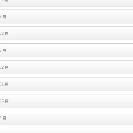
92
402
55
652
151
395
46