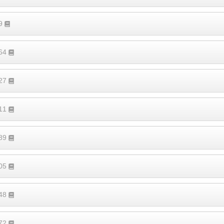
19
364
527
411
189
305
248
372