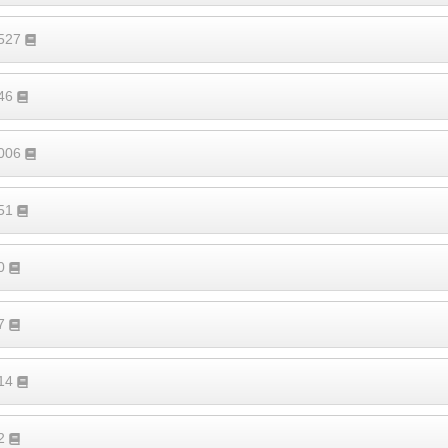
4527
546
1006
351
70
97
114
62