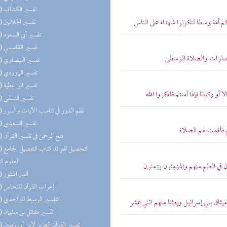
(48) تفسير الكشاف
كم أمة وسطا لتكونوا شهداء على الناس
(48) تفسير الجلالين
(47) تفسير أبي السعود
(47) تفسير القاسمي
الصلوات والصلاة الوسطى
(47) تفسير البيضاوي
(47) تفسير الماوردي
(47) تفسير ابن عطية
أو ركبانا فإذا أمنتم فاذكروا الله
(47) تفسير النسفي
(47) نظم الدرر في تناسب الآيات والسور
(47) تفسير السعدي
م فأقمت لهم الصلاة
(47) فتح الرحمن في تفسير القرآن
(47) التحص
لعلوم ال
 في العلم منهم والمؤمنون يؤمنون
(43) الدر المنثور
(37) إعراب القرآن للنحاس
(36) التفسير الوسيط للواحدي
ميثاق بني إسرائيل وبعثنا منهم اثني عشر
(36) تفسير مقاتل بن سليمان
(36) تفسير القرآن العزيز لابن أبي زمنين